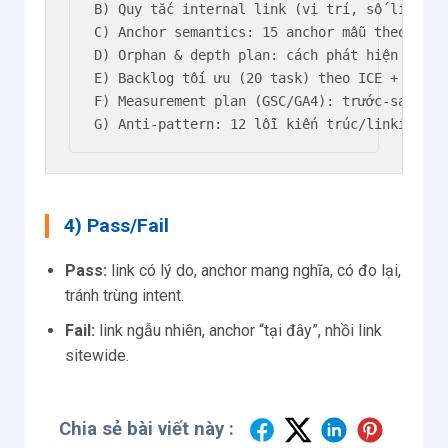
B) Quy tắc internal link (vị trí, số link/H2,
C) Anchor semantics: 15 anchor mẫu theo quan 
D) Orphan & depth plan: cách phát hiện + xử l
E) Backlog tối ưu (20 task) theo ICE + quick 
F) Measurement plan (GSC/GA4): trước-sau, KPI
G) Anti-pattern: 12 lỗi kiến trúc/linking là
4) Pass/Fail
Pass:
link có lý do, anchor mang nghĩa, có đo lại,
tránh trùng intent.
Fail:
link ngẫu nhiên, anchor “tại đây”, nhồi link
sitewide.
Chia sẻ bài viết này :