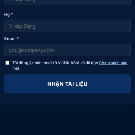
Họ
*
Email
*
Tôi đồng ý nhận email từ VLINK ASIA và đã đọc
Chính sách bảo
mật
.
NHẬN TÀI LIỆU