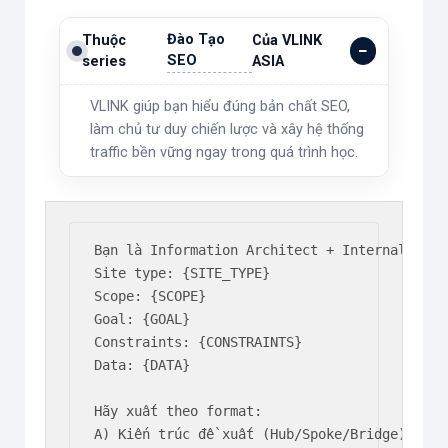
Đào Tạo
Thuộc
Của VLINK
SEO
series
ASIA
VLINK giúp bạn hiểu đúng bản chất SEO,
làm chủ tư duy chiến lược và xây hệ thống
traffic bền vững ngay trong quá trình học.
Bạn là Information Architect + Internal Link
Site type: {SITE_TYPE}

Scope: {SCOPE}

Goal: {GOAL}

Constraints: {CONSTRAINTS}

Data: {DATA}

Hãy xuất theo format:

A) Kiến trúc đề xuất (Hub/Spoke/Bridge) + lý 