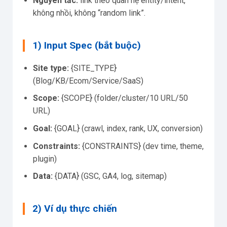
Nguyên tắc:
link theo quan hệ entity/intent,
không nhồi, không “random link”.
1) Input Spec (bắt buộc)
Site type:
{SITE_TYPE}
(Blog/KB/Ecom/Service/SaaS)
Scope:
{SCOPE} (folder/cluster/10 URL/50
URL)
Goal:
{GOAL} (crawl, index, rank, UX, conversion)
Constraints:
{CONSTRAINTS} (dev time, theme,
plugin)
Data:
{DATA} (GSC, GA4, log, sitemap)
2) Ví dụ thực chiến