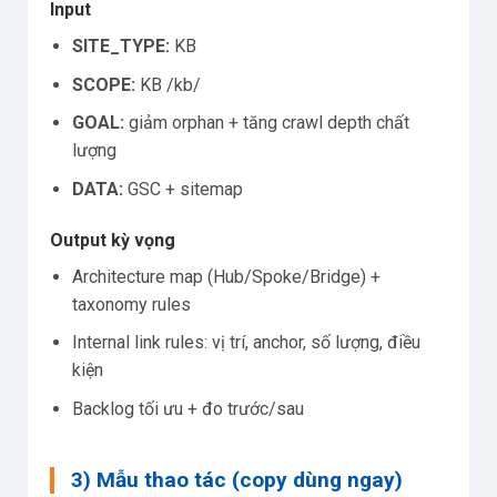
Input
SITE_TYPE:
KB
SCOPE:
KB /kb/
GOAL:
giảm orphan + tăng crawl depth chất
lượng
DATA:
GSC + sitemap
Output kỳ vọng
Architecture map (Hub/Spoke/Bridge) +
taxonomy rules
Internal link rules: vị trí, anchor, số lượng, điều
kiện
Backlog tối ưu + đo trước/sau
3) Mẫu thao tác (copy dùng ngay)