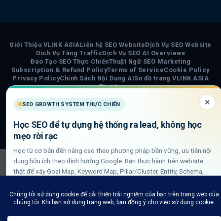
Giới Thiệu VLINK ASIA
Liên hệ SEO Website
Dịch Vụ SEO Website
Dịch Vụ Tăng Traffic
Dịch Vụ SEO AI Overviews
Đào Tạo SEO Thực Chiến
Thuật Ngữ SEO Marketing
Subscription & Refund Policy
Terms of Service
Cookie Policy
Privacy Policy
Chính Sách Nội Dung AI
Sơ đồ trang VLINK ASIA
Tin tức
×
SEO GROWTH SYSTEM THỰC CHIẾN
COPYRIGHT 2026 ©
VLINK ASIA
Visa
PayPal
Stripe
MasterCard
Cash
Học SEO để tự dựng hệ thống ra lead, không học
On
mẹo rời rạc
Delivery
Học từ cơ bản đến nâng cao theo phương pháp bền vững, ưu tiên nội
dung hữu ích theo định hướng Google. Bạn thực hành trên website
thật để xây Goal Map, Keyword Map, Pillar/Cluster, Entity, Schema,
DLN internal link và QA GSC/GA4.
Xem lộ trình học SEO thực chiến