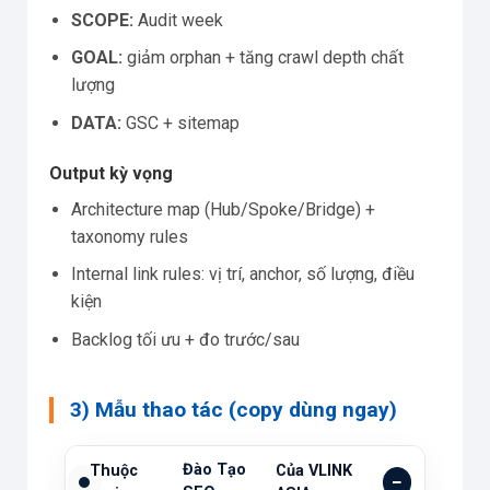
SCOPE:
Audit week
GOAL:
giảm orphan + tăng crawl depth chất
lượng
DATA:
GSC + sitemap
Output kỳ vọng
Architecture map (Hub/Spoke/Bridge) +
taxonomy rules
Internal link rules: vị trí, anchor, số lượng, điều
kiện
Backlog tối ưu + đo trước/sau
3) Mẫu thao tác (copy dùng ngay)
Đào Tạo
Thuộc
Của VLINK