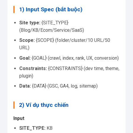
1) Input Spec (bắt buộc)
Site type:
{SITE_TYPE}
(Blog/KB/Ecom/Service/SaaS)
Scope:
{SCOPE} (folder/cluster/10 URL/50
URL)
Goal:
{GOAL} (crawl, index, rank, UX, conversion)
Constraints:
{CONSTRAINTS} (dev time, theme,
plugin)
Data:
{DATA} (GSC, GA4, log, sitemap)
2) Ví dụ thực chiến
Input
SITE_TYPE:
KB