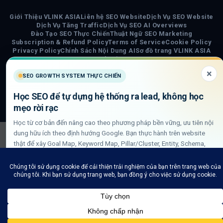
Giới Thiệu VLINK ASIA
Liên hệ SEO Website
Dịch Vụ SEO Website
Dịch Vụ Tăng Traffic
Dịch Vụ SEO AI Overviews
Đào Tạo SEO Thực Chiến
Thuật Ngữ SEO Marketing
Subscription & Refund Policy
Terms of Service
Cookie Policy
Privacy Policy
Chính Sách Nội Dung AI
Sơ đồ trang VLINK ASIA
Tin tức
×
SEO GROWTH SYSTEM THỰC CHIẾN
COPYRIGHT 2026 ©
VLINK ASIA
Visa
PayPal
Stripe
MasterCard
Cash
Học SEO để tự dựng hệ thống ra lead, không học
On
mẹo rời rạc
Delivery
Học từ cơ bản đến nâng cao theo phương pháp bền vững, ưu tiên nội
dung hữu ích theo định hướng Google. Bạn thực hành trên website
thật để xây Goal Map, Keyword Map, Pillar/Cluster, Entity, Schema,
DLN internal link và QA GSC/GA4.
Xem lộ trình học SEO thực chiến