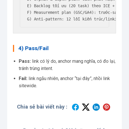
E) Backlog tối ưu (20 task) theo ICE + quick 
F) Measurement plan (GSC/GA4): trước-sau, KPI
G) Anti-pattern: 12 lỗi kiến trúc/linking là
4) Pass/Fail
Pass:
link có lý do, anchor mang nghĩa, có đo lại,
tránh trùng intent.
Fail:
link ngẫu nhiên, anchor “tại đây”, nhồi link
sitewide.
Chia sẻ bài viết này :