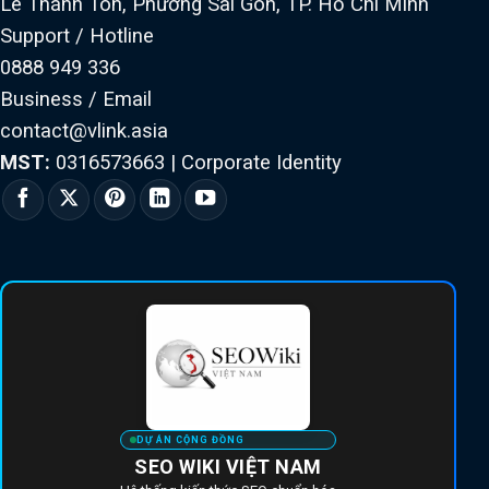
Lê Thánh Tôn, Phường Sài Gòn, TP. Hồ Chí Minh
Support / Hotline
0888 949 336
Business / Email
contact@vlink.asia
MST:
0316573663
|
Corporate Identity
DỰ ÁN CỘNG ĐỒNG
SEO WIKI VIỆT NAM