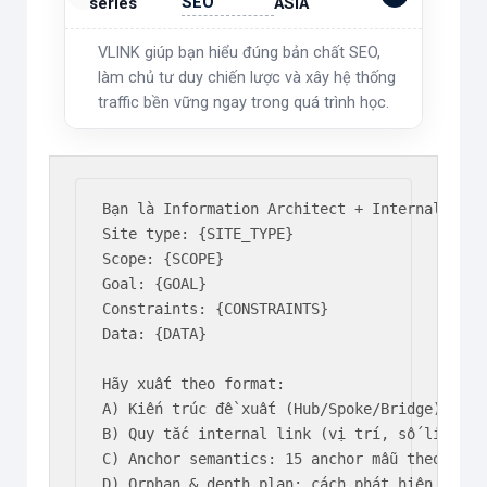
SEO
series
ASIA
VLINK giúp bạn hiểu đúng bản chất SEO,
làm chủ tư duy chiến lược và xây hệ thống
traffic bền vững ngay trong quá trình học.
Bạn là Information Architect + Internal Link
Site type: {SITE_TYPE}

Scope: {SCOPE}

Goal: {GOAL}

Constraints: {CONSTRAINTS}

Data: {DATA}

Hãy xuất theo format:

A) Kiến trúc đề xuất (Hub/Spoke/Bridge) + lý 
B) Quy tắc internal link (vị trí, số link/H2,
C) Anchor semantics: 15 anchor mẫu theo quan 
D) Orphan & depth plan: cách phát hiện + xử l