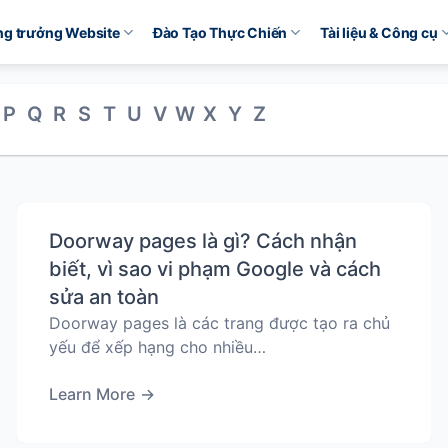
ăng trưởng Website
Đào Tạo Thực Chiến
Tài liệu & Công cụ
P
Q
R
S
T
U
V
W
X
Y
Z
Doorway pages là gì? Cách nhận
biết, vì sao vi phạm Google và cách
sửa an toàn
Doorway pages là các trang được tạo ra chủ
yếu để xếp hạng cho nhiều…
Learn More
→