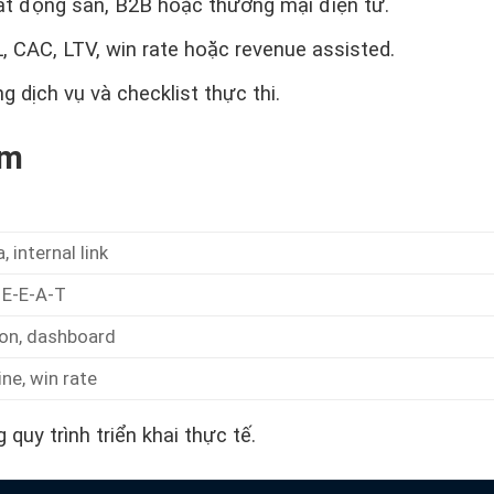
ất động sản, B2B hoặc thương mại điện tử.
, CAC, LTV, win rate hoặc revenue assisted.
g dịch vụ và checklist thực thi.
ụm
 internal link
, E-E-A-T
ion, dashboard
ine, win rate
quy trình triển khai thực tế.