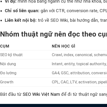
Ví dụ:
minh họa bằng ngành cụ thể như nha khoa, b
Chỉ số liên quan:
gắn với CTR, conversion rate, CPL
Liên kết nội bộ:
trỏ về SEO Wiki, bài hướng dẫn, tran
Nhóm thuật ngữ nên đọc theo c
CỤM
NÊN HỌC GÌ
SEO kỹ thuật
Crawl, index, canonical, schema,
Nội dung
Intent, entity, topical authority
Đo lường
GA4, GSC, attribution, convers
Growth
CPL, CAC, LTV, activation, pipel
Bắt đầu từ
SEO Wiki Việt Nam
để đi từ thuật ngữ sang 