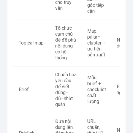
cho truy
góc tiếp
vấn
cận
Tổ chức
Map:
cụm chủ
pillar–
đề để phủ
Nhồi từ 
Topical map
cluster +
nội dung
dung
ưu tiên
có hệ
sản xuất
thống
Chuẩn hoá
Mẫu
yêu cầu
brief +
để viết
Brief mơ
Brief
checklist
đúng–
nghiệm 
chất
đủ–nhất
lượng
quán
Đưa nội
URL
dung lên,
chuẩn,
Noindex