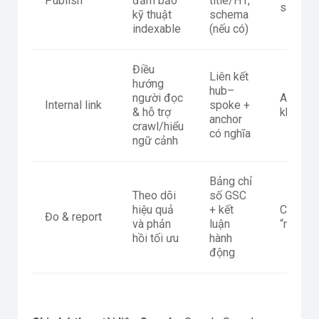
Publish
đảm bảo
title/H1,
sai
kỹ thuật
schema
indexable
(nếu có)
Điều
Liên kết
hướng
hub–
người đọc
Anchor 
Internal link
spoke +
& hỗ trợ
không c
anchor
crawl/hiểu
có nghĩa
ngữ cảnh
Bảng chỉ
Theo dõi
số GSC
hiệu quả
+ kết
Chỉ báo
Đo & report
và phản
luận
“next ac
hồi tối ưu
hành
động