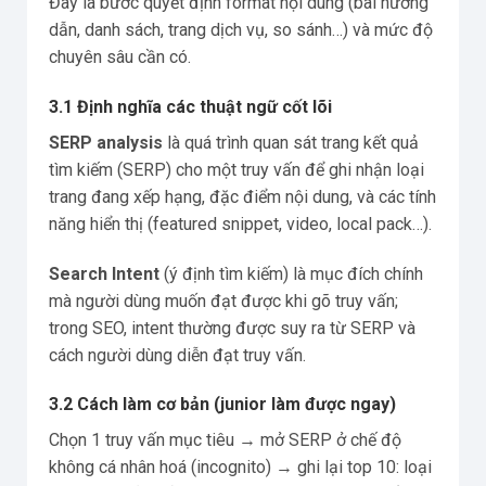
Đây là bước quyết định format nội dung (bài hướng
dẫn, danh sách, trang dịch vụ, so sánh…) và mức độ
chuyên sâu cần có.
3.1 Định nghĩa các thuật ngữ cốt lõi
SERP analysis
là quá trình quan sát trang kết quả
tìm kiếm (SERP) cho một truy vấn để ghi nhận loại
trang đang xếp hạng, đặc điểm nội dung, và các tính
năng hiển thị (featured snippet, video, local pack…).
Search Intent
(ý định tìm kiếm) là mục đích chính
mà người dùng muốn đạt được khi gõ truy vấn;
trong SEO, intent thường được suy ra từ SERP và
cách người dùng diễn đạt truy vấn.
3.2 Cách làm cơ bản (junior làm được ngay)
Chọn 1 truy vấn mục tiêu → mở SERP ở chế độ
không cá nhân hoá (incognito) → ghi lại top 10: loại