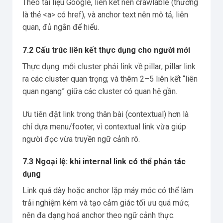
Theo tài liệu Google, liên kết nên crawlable (thường
là thẻ <a> có href), và anchor text nên mô tả, liên
quan, đủ ngắn để hiểu.
7.2 Cấu trúc liên kết thực dụng cho người mới
Thực dụng: mỗi cluster phải link về pillar; pillar link
ra các cluster quan trọng; và thêm 2–5 liên kết “liên
quan ngang” giữa các cluster có quan hệ gần.
Ưu tiên đặt link trong thân bài (contextual) hơn là
chỉ dựa menu/footer, vì contextual link vừa giúp
người đọc vừa truyền ngữ cảnh rõ.
7.3 Ngoại lệ: khi internal link có thể phản tác
dụng
Link quá dày hoặc anchor lặp máy móc có thể làm
trải nghiệm kém và tạo cảm giác tối ưu quá mức;
nên đa dạng hoá anchor theo ngữ cảnh thực.