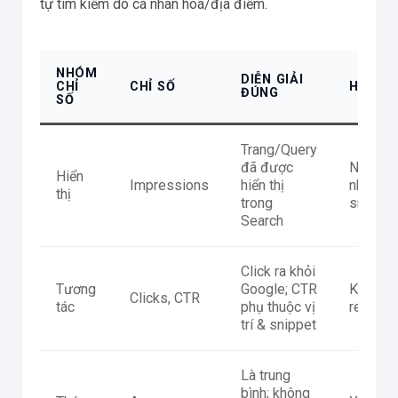
tự tìm kiếm do cá nhân hoá/địa điểm.
NHÓM
DIỄN GIẢI
CHỈ
CHỈ SỐ
HÀNH Đ
ĐÚNG
SỐ
Trang/Query
đã được
Nếu có 
Hiển
Impressions
hiển thị
nhưng ít
thị
trong
snippet
Search
Click ra khỏi
Tương
Google; CTR
Kiểm tit
Clicks, CTR
tác
phụ thuộc vị
result (
trí & snippet
Là trung
bình; không