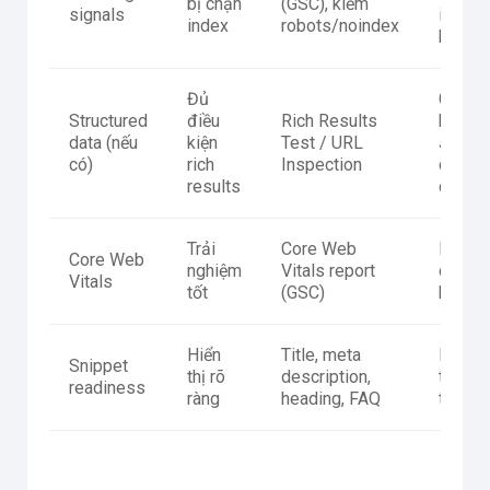
bị chặn
(GSC), kiểm
signals
index 
index
robots/noindex
biến
Đủ
Googl
Structured
điều
Rich Results
khuyến
data (nếu
kiện
Test / URL
JSON-
có)
rich
Inspection
có gui
results
chung
Trải
Core Web
LCP/I
Core Web
nghiệm
Vitals report
có ng
Vitals
tốt
(GSC)
khuyến
Hiển
Title, meta
Không 
Snippet
thị rõ
description,
từ kho
readiness
ràng
heading, FAQ
tiên rõ