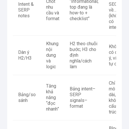
Chốt
“Informational;
Intent &
SEO
nhu
top đang là
SERP
về…”
cầu và
how-to +
notes
(không
format
checklist”
có
intent)
Khung
H2 theo chuỗi
Không
nội
bước; H3 cho
Dàn ý
có dàn
dung
định
H2/H3
ý, viết
và
nghĩa/cách
tự do
logic
làm
Chỉ
Tăng
Bảng intent–
mô tả
khả
Bảng/so
SERP
dài,
năng
sánh
signals–
không
“đọc
format
cấu
nhanh”
trúc
Blog