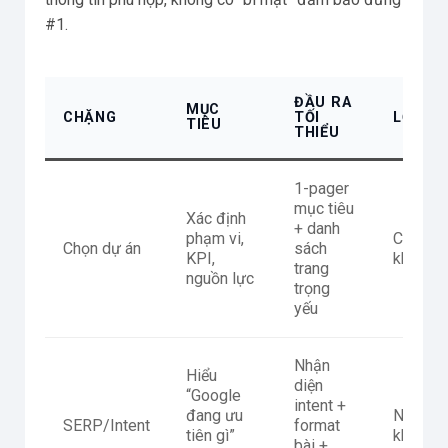
#1.
ĐẦU RA
MỤC
CHẶNG
TỐI
LỖI HA
TIÊU
THIỂU
1-pager
mục tiêu
Xác định
+ danh
phạm vi,
Chọn ch
Chọn dự án
sách
KPI,
không 
trang
nguồn lực
trọng
yếu
Nhận
Hiểu
diện
“Google
intent +
đang ưu
Nhắm sa
SERP/Intent
format
tiên gì”
không v
bài +