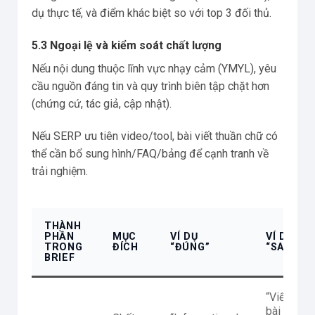
dụ thực tế, và điểm khác biệt so với top 3 đối thủ.
5.3 Ngoại lệ và kiểm soát chất lượng
Nếu nội dung thuộc lĩnh vực nhạy cảm (YMYL), yêu
cầu nguồn đáng tin và quy trình biên tập chặt hơn
(chứng cứ, tác giả, cập nhật).
Nếu SERP ưu tiên video/tool, bài viết thuần chữ có
thể cần bổ sung hình/FAQ/bảng để cạnh tranh về
trải nghiệm.
THÀNH
PHẦN
MỤC
VÍ DỤ
VÍ DỤ
TRONG
ĐÍCH
“ĐÚNG”
“SAI”
BRIEF
“Viết
bài