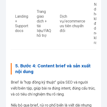
Nội
dung
Trang
hỗ trợ
Landing
giao
Dịch
không
+
dịch +
vụ/ecommerce
đủ
Support
tài
ưu tiên chuyển
depth
docs
liệu/FAQ
đổi
nên
hỗ trợ
khó
rank
5. Bước 4: Content brief và sản xuất
nội dung
Brief là “hợp đồng kỹ thuật” giữa SEO và người
viết/biên tập, giúp bài ra đúng intent, đúng cấu trúc,
và có tiêu chí nghiệm thu rõ ràng.
Nếu bỏ qua brief, rủi ro phổ biến là viết dài nhưng