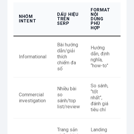
FORMAT
TIÊU 
DẤU HIỆU
NỘI
NHÓM
NGHI
TRÊN
DUNG
INTENT
THU
SERP
PHÙ
(GỢI Ý
HỢP
Bài hướng
Có đị
Hướng
dẫn/giải
nghĩa,
dẫn, định
Informational
thích
bước 
nghĩa,
chiếm đa
ví dụ,
“how-to”
số
FAQ
So sánh,
Nhiều bài
Bảng 
“tốt
Commercial
so
sánh, 
nhất”,
investigation
sánh/top
chí ch
đánh giá
list/review
ưu/nh
tiêu chí
Thông 
Trang sản
Landing
giá/đ