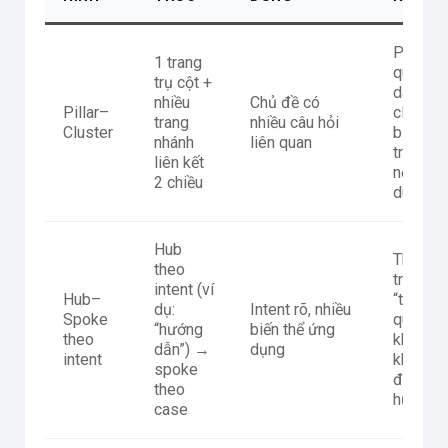
Pillar
1 trang
quá
trụ cột +
dài,
nhiều
Chủ đề có
Pillar–
cluster
trang
nhiều câu hỏi
Cluster
bị
nhánh
liên quan
trùng
liên kết
nội
2 chiều
dung
Hub
Thiếu
theo
trang
intent (ví
Hub–
“tổng
dụ:
Intent rõ, nhiều
Spoke
quan”
“hướng
biến thể ứng
theo
khiến
dẫn”) →
dụng
intent
khó
spoke
điều
theo
hướng
case