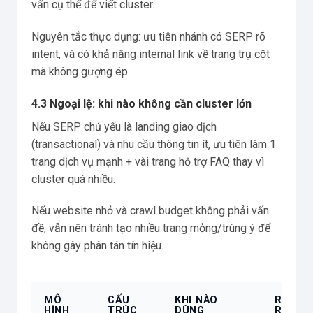
vấn cụ thể để viết cluster.
Nguyên tắc thực dụng: ưu tiên nhánh có SERP rõ
intent, và có khả năng internal link về trang trụ cột
mà không gượng ép.
4.3 Ngoại lệ: khi nào không cần cluster lớn
Nếu SERP chủ yếu là landing giao dịch
(transactional) và nhu cầu thông tin ít, ưu tiên làm 1
trang dịch vụ mạnh + vài trang hỗ trợ FAQ thay vì
cluster quá nhiều.
Nếu website nhỏ và crawl budget không phải vấn
đề, vẫn nên tránh tạo nhiều trang mỏng/trùng ý để
không gây phân tán tín hiệu.
MÔ
CẤU
KHI NÀO
RỦI
HÌNH
TRÚC
DÙNG
RO