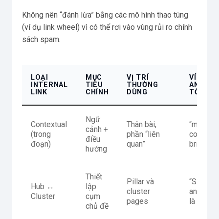
Không nên “đánh lừa” bằng các mô hình thao túng
(ví dụ link wheel) vì có thể rơi vào vùng rủi ro chính
sách spam.
LOẠI
MỤC
VỊ TRÍ
VÍ DỤ
INTERNAL
TIÊU
THƯỜNG
ANCHO
LINK
CHÍNH
DÙNG
TỐT
Ngữ
Contextual
Thân bài,
“mẫu
cảnh +
(trong
phần “liên
content
điều
đoạn)
quan”
brief”
hướng
Thiết
Pillar và
“SERP
Hub ↔
lập
cluster
analysis
Cluster
cụm
pages
là gì”
chủ đề