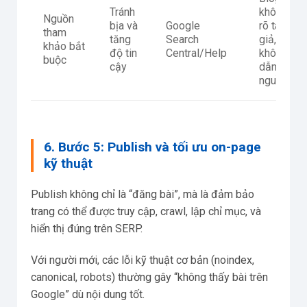
Tránh
không
Nguồn
bịa và
Google
rõ tác
tham
tăng
Search
giả,
khảo bắt
độ tin
Central/Help
không
buộc
cậy
dẫn
nguồn
6. Bước 5: Publish và tối ưu on-page
kỹ thuật
Publish không chỉ là “đăng bài”, mà là đảm bảo
trang có thể được truy cập, crawl, lập chỉ mục, và
hiển thị đúng trên SERP.
Với người mới, các lỗi kỹ thuật cơ bản (noindex,
canonical, robots) thường gây “không thấy bài trên
Google” dù nội dung tốt.