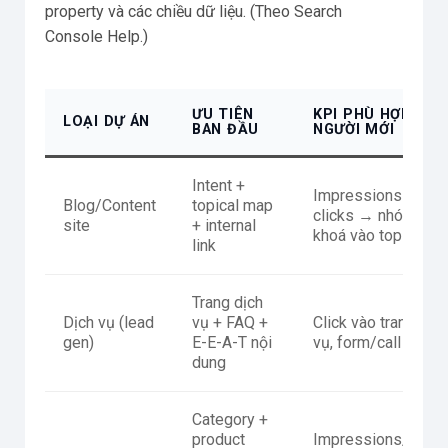
property và các chiều dữ liệu. (Theo Search
Console Help.)
ƯU TIÊN
KPI PHÙ HỢP CH
LOẠI DỰ ÁN
BAN ĐẦU
NGƯỜI MỚI
Intent +
Impressions →
Blog/Content
topical map
clicks → nhóm từ
site
+ internal
khoá vào top
link
Trang dịch
Dịch vụ (lead
vụ + FAQ +
Click vào trang dịch
gen)
E-E-A-T nội
vụ, form/call
dung
Category +
product
Impressions/click