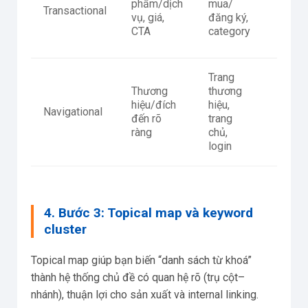
phẩm/dịch
mua/
Transactional
ký rõ,
vụ, giá,
đăng ký,
trust
CTA
category
signal
Trang
Đúng
Thương
thương
entity,
hiệu/đích
hiệu,
snipp
Navigational
đến rõ
trang
rõ,
ràng
chủ,
siteli
login
tốt
4. Bước 3: Topical map và keyword
cluster
Topical map giúp bạn biến “danh sách từ khoá”
thành hệ thống chủ đề có quan hệ rõ (trụ cột–
nhánh), thuận lợi cho sản xuất và internal linking.