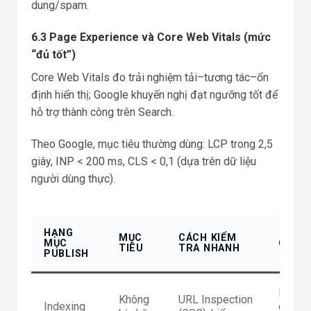
dung/spam.
6.3 Page Experience và Core Web Vitals (mức
“đủ tốt”)
Core Web Vitals đo trải nghiệm tải–tương tác–ổn
định hiển thị; Google khuyến nghị đạt ngưỡng tốt để
hỗ trợ thành công trên Search.
Theo Google, mục tiêu thường dùng: LCP trong 2,5
giây, INP < 200 ms, CLS < 0,1 (dựa trên dữ liệu
người dùng thực).
HẠNG
MỤC
CÁCH KIỂM
MỤC
GHI C
TIÊU
TRA NHANH
PUBLISH
Noinde
Không
URL Inspection
Indexing
cách c