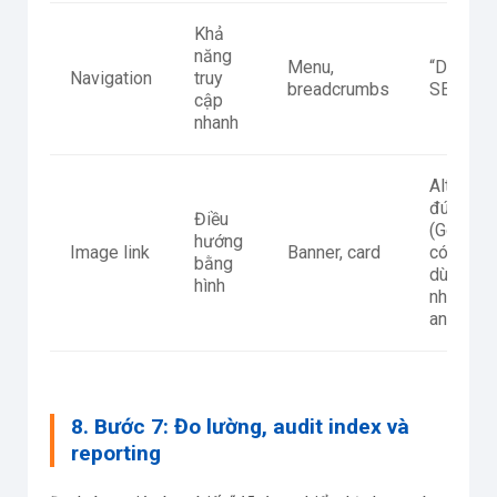
Khả
năng
Menu,
“Dịch vụ
Navigation
truy
breadcrumbs
SEO”
cập
nhanh
Alt mô t
đúng
Điều
(Google
hướng
Image link
Banner, card
có thể
bằng
dùng alt
hình
như
anchor)
8. Bước 7: Đo lường, audit index và
reporting