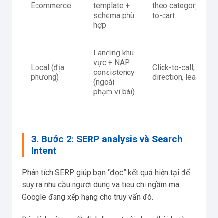
Ecommerce
template +
theo category, add-
schema phù
to-cart
hợp
Landing khu
vực + NAP
Local (địa
Click-to-call,
consistency
phương)
direction, lead
(ngoài
phạm vi bài)
3. Bước 2: SERP analysis và Search
Intent
Phân tích SERP giúp bạn “đọc” kết quả hiện tại để
suy ra nhu cầu người dùng và tiêu chí ngầm mà
Google đang xếp hạng cho truy vấn đó.