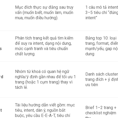
Mục đích thực sự đằng sau truy
1 câu mô tả intent
vấn (muốn biết, muốn làm, muốn
3–5 tiêu chí “đún
mua, muốn điều hướng).
intent”
Phân tích trang kết quả tìm kiếm
Bảng top 10: loại
để suy ra intent, dạng nội dung,
trang, format, điể
s
mức cạnh tranh và tiêu chuẩn
mạnh/yếu, gap nộ
chất lượng.
dung
Nhóm từ khoá có quan hệ ngữ
Danh sách cluster
rd
nghĩa/ý định gần nhau để tối ưu 1
trang đích + ý địn
trang (hoặc 1 cụm trang) thay vì
ưu tiên
tách lẻ.
Tài liệu hướng dẫn viết gồm: mục
Brief 1–2 trang +
t
tiêu, intent, dàn ý, nguồn bắt
checklist nghiệm
buộc, yêu cầu E-E-A-T, tiêu chí