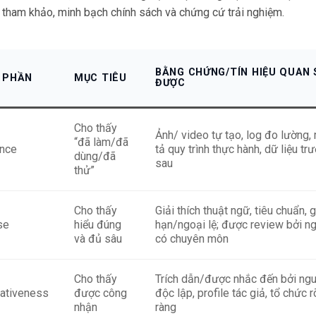
tham khảo, minh bạch chính sách và chứng cứ trải nghiệm.
BẰNG CHỨNG/TÍN HIỆU QUAN 
 PHẦN
MỤC TIÊU
ĐƯỢC
Cho thấy
Ảnh/ video tự tạo, log đo lường,
“đã làm/đã
ence
tả quy trình thực hành, dữ liệu tr
dùng/đã
sau
thử”
Cho thấy
Giải thích thuật ngữ, tiêu chuẩn, g
se
hiểu đúng
hạn/ngoại lệ; được review bởi n
và đủ sâu
có chuyên môn
Cho thấy
Trích dẫn/được nhắc đến bởi ng
tativeness
được công
độc lập, profile tác giả, tổ chức r
nhận
ràng