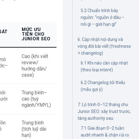
5.2 Chuẩn trình bày
nguồn: “nguồn ở đâu –
nói gì – giới hạn gì”
MỨC ƯU
SÁT
TIÊN CHO
JUNIOR SEO
6. Cập nhật nội dung và
vòng đời bài viết (freshness
+ changelog)
Cao (khi viết
 mô
review/
6.1 Khi nào cần cập nhật
ước–
hướng dẫn/
(theo loại intent)
case)
6.2 Changelog tối thiểu
(mẫu gợi ý)
iới
Trung bình–
gười
cao (tuỳ
7. Lộ trình 0–12 tháng cho
ngành/YMYL)
Junior SEO: xây trust trước,
tăng authority sau
uồn
Trung bình
7.1 Giai đoạn 0–2 tuần:
õ
(tích luỹ dài
hạn)
audit nhanh & chặn rủi ro