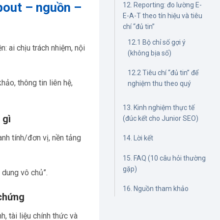
about – nguồn –
12. Reporting: đo lường E-
E-A-T theo tín hiệu và tiêu
chí “đủ tin”
12.1 Bộ chỉ số gợi ý
: ai chịu trách nhiệm, nội
(không bịa số)
12.2 Tiêu chí “đủ tin” để
ảo, thông tin liên hệ,
nghiệm thu theo quý
13. Kinh nghiệm thực tế
 gì
(đúc kết cho Junior SEO)
anh tính/đơn vị, nền tảng
14. Lời kết
15. FAQ (10 câu hỏi thường
gặp)
i dung vô chủ”.
16. Nguồn tham khảo
 chứng
, tài liệu chính thức và