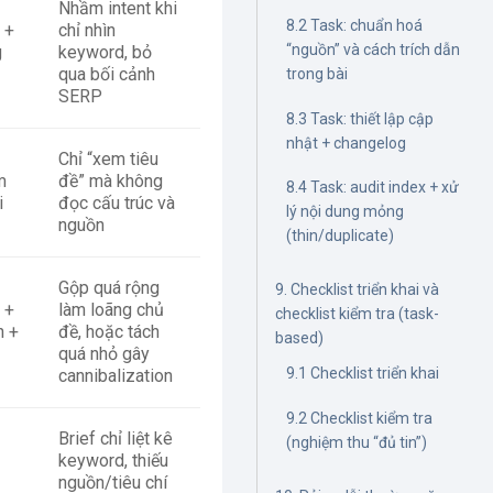
Nhầm intent khi
8.2 Task: chuẩn hoá
 +
chỉ nhìn
“nguồn” và cách trích dẫn
g
keyword, bỏ
qua bối cảnh
trong bài
SERP
8.3 Task: thiết lập cập
nhật + changelog
Chỉ “xem tiêu
m
đề” mà không
8.4 Task: audit index + xử
i
đọc cấu trúc và
lý nội dung mỏng
nguồn
(thin/duplicate)
Gộp quá rộng
9. Checklist triển khai và
 +
làm loãng chủ
checklist kiểm tra (task-
h +
đề, hoặc tách
based)
quá nhỏ gây
9.1 Checklist triển khai
cannibalization
9.2 Checklist kiểm tra
Brief chỉ liệt kê
(nghiệm thu “đủ tin”)
keyword, thiếu
nguồn/tiêu chí