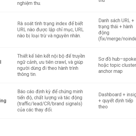
thu
nghiệm thu.
Danh sách URL +
Rà soát tình trạng index để biết
trạng thái + hành
URL nào được lập chỉ mục, URL
động
nào bị loại trừ và nguyên nhân.
(fix/merge/noind
Thiết kế liên kết nội bộ để truyền
Sơ đồ hub–spok
l
ngữ cảnh, ưu tiên crawl, và giúp
hoặc topic cluste
người dùng đi theo hành trình
anchor map
thông tin.
Báo cáo định kỳ để chứng minh
Dashboard + insi
tiến độ, chất lượng và tác động
ing
+ quyết định tiếp
(traffic/lead/CR/brand signals)
theo
của các thay đổi.