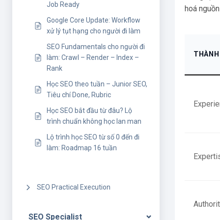
Job Ready
hoá nguồn 
Google Core Update: Workflow
xử lý tụt hạng cho người đi làm
SEO Fundamentals cho người đi
THÀNH
làm: Crawl – Render – Index –
Rank
Học SEO theo tuần – Junior SEO,
Tiêu chí Done, Rubric
Experi
Học SEO bắt đầu từ đâu? Lộ
trình chuẩn không học lan man
Lộ trình học SEO từ số 0 đến đi
làm: Roadmap 16 tuần
Experti
SEO Practical Execution
Authori
SEO Specialist