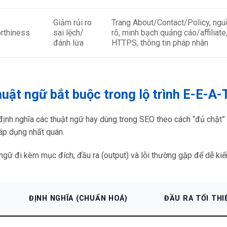
Giảm rủi ro
Trang About/Contact/Policy, ngu
rthiness
sai lệch/
rõ, minh bạch quảng cáo/affiliate
đánh lừa
HTTPS, thông tin pháp nhân
huật ngữ bắt buộc trong lộ trình E-E-A-
ịnh nghĩa các thuật ngữ hay dùng trong SEO theo cách “đủ chặt” đ
áp dụng nhất quán.
ngữ đi kèm mục đích, đầu ra (output) và lỗi thường gặp để dễ kiể
ĐỊNH NGHĨA (CHUẨN HOÁ)
ĐẦU RA TỐI THI