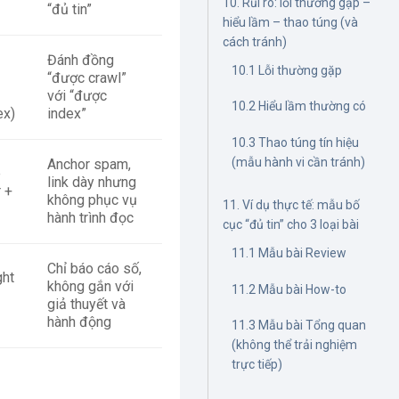
10. Rủi ro: lỗi thường gặp –
“đủ tin”
hiểu lầm – thao túng (và
cách tránh)
Đánh đồng
10.1 Lỗi thường gặp
“được crawl”
với “được
10.2 Hiểu lầm thường có
ex)
index”
10.3 Thao túng tín hiệu
(mẫu hành vi cần tránh)
Anchor spam,
e
link dày nhưng
r +
không phục vụ
11. Ví dụ thực tế: mẫu bố
hành trình đọc
cục “đủ tin” cho 3 loại bài
11.1 Mẫu bài Review
Chỉ báo cáo số,
ght
không gắn với
11.2 Mẫu bài How-to
giả thuyết và
hành động
11.3 Mẫu bài Tổng quan
(không thể trải nghiệm
trực tiếp)