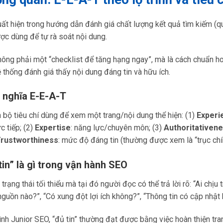
ất hiện trong hướng dẫn đánh giá chất lượng kết quả tìm kiếm (qua
c dùng để tự rà soát nội dung.
ông phải một “checklist để tăng hạng ngay”, mà là cách chuẩn ho
 thống đánh giá thấy nội dung đáng tin và hữu ích.
h nghĩa E-E-A-T
 bộ tiêu chí dùng để xem một trang/nội dung thể hiện: (1)
Experi
c tiếp; (2)
Expertise
: năng lực/chuyên môn; (3)
Authoritativen
rustworthiness
: mức độ đáng tin (thường được xem là “trục chí
tin” là gì trong vận hành SEO
 trạng thái tối thiểu mà tại đó người đọc có thể trả lời rõ: “Ai chịu
guồn nào?”, “Có xung đột lợi ích không?”, “Thông tin có cập nhật
rình Junior SEO, “đủ tin” thường đạt được bằng việc hoàn thiện tr