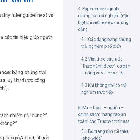
4. Experience signals:
lity rater guidelines) và
chứng cứ trải nghiệm (đặc
biệt khi viết review/hướng
dẫn)
á các tín hiệu giúp người
4.1 Các dạng bằng chứng
trải nghiệm phổ biến
4.2 Viết theo cấu trúc
“thực hành được”: cơ bản
ence
: bằng chứng trải
– nâng cao – ngoại lệ
ess
: uy tín/được công
4.3 Khi không thể có trải
nh”).
nghiệm trực tiếp
5. Minh bạch – nguồn –
chính sách: “hàng rào an
 trách nhiệm nội dung?”,
toàn” cho Trustworthiness
 không?”.
5.1 Bộ trang nền tối thiểu
ang tác giả/about, chuẩn
(site-wide)