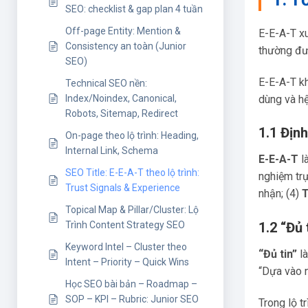
SEO: checklist & gap plan 4 tuần
Off-page Entity: Mention &
E-E-A-T xu
Consistency an toàn (Junior
thường đượ
SEO)
E-E-A-T kh
Technical SEO nền:
dùng và hệ
Index/Noindex, Canonical,
Robots, Sitemap, Redirect
1.1 Địn
On-page theo lộ trình: Heading,
Internal Link, Schema
E-E-A-T
là
SEO Title: E-E-A-T theo lộ trình:
nghiệm trự
Trust Signals & Experience
nhận; (4)
T
Topical Map & Pillar/Cluster: Lộ
Trình Content Strategy SEO
1.2 “Đủ 
Keyword Intel – Cluster theo
“Đủ tin”
là
Intent – Priority – Quick Wins
“Dựa vào n
Học SEO bài bản – Roadmap –
SOP – KPI – Rubric: Junior SEO
Trong lộ t