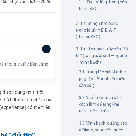
Cập nhật vào 06/01/2026
1.2 “Đủ tin” là gì trong vận
hành SEO
2. Thuật ngữ bắt buộc
trong lộ trình E-E-A-T
(Junior SEO)
3. Trust signals: xây nền “đủ
tin” (tác giả/about – nguồn
– minh bạch)
ệ thống traffic bền vững
3.1 Trang tác giả (Author
page) và About: tối thiểu
cần có gì
ng được dùng như một
3.2 Nguồn và trích dẫn:
, “đi theo lộ trình” nghĩa
cách làm để tăng khả
(experience) có thể triển
năng kiểm chứng
3.3 Minh bạch: quảng cáo,
affiliate, xung đột lợi ích
hí “đủ tin”