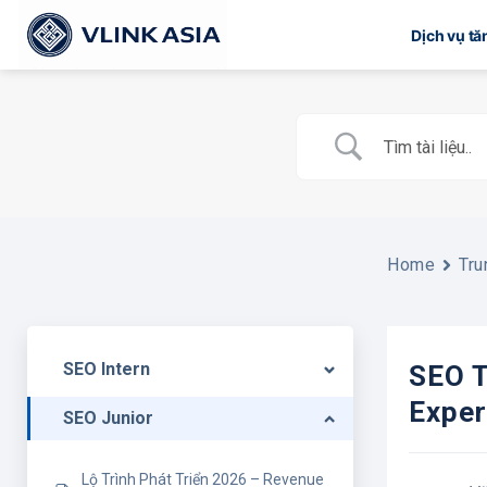
Bỏ
Dịch vụ t
qua
nội
dung
Home
Tru
SEO Intern
SEO T
Exper
SEO Junior
Lộ Trình Phát Triển 2026 – Revenue