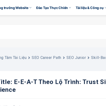
ăng trưởng Website
Đào Tạo Thực Chiến
Tài liệu & Công cụ
ng Tâm Tài Liệu
SEO Career Path
SEO Junior
Skill-B
itle: E-E-A-T Theo Lộ Trình: Trust S
ience