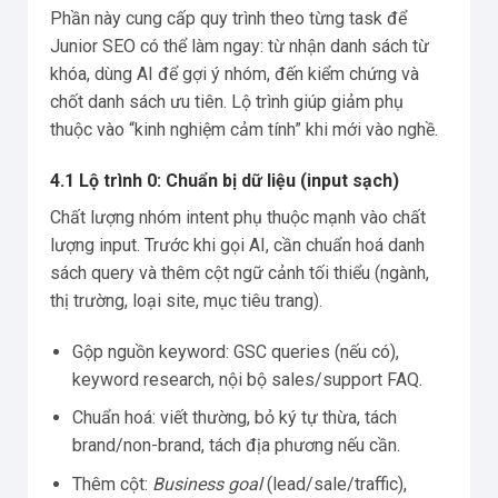
Phần này cung cấp quy trình theo từng task để
Junior SEO có thể làm ngay: từ nhận danh sách từ
khóa, dùng AI để gợi ý nhóm, đến kiểm chứng và
chốt danh sách ưu tiên. Lộ trình giúp giảm phụ
thuộc vào “kinh nghiệm cảm tính” khi mới vào nghề.
4.1 Lộ trình 0: Chuẩn bị dữ liệu (input sạch)
Chất lượng nhóm intent phụ thuộc mạnh vào chất
lượng input. Trước khi gọi AI, cần chuẩn hoá danh
sách query và thêm cột ngữ cảnh tối thiểu (ngành,
thị trường, loại site, mục tiêu trang).
Gộp nguồn keyword: GSC queries (nếu có),
keyword research, nội bộ sales/support FAQ.
Chuẩn hoá: viết thường, bỏ ký tự thừa, tách
brand/non-brand, tách địa phương nếu cần.
Thêm cột:
Business goal
(lead/sale/traffic),