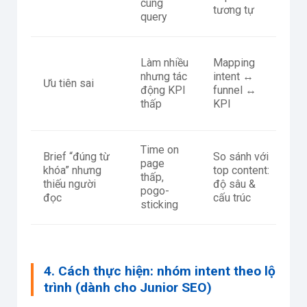
cùng
tương tự
r
query
Đ
Làm nhiều
Mapping
t
nhưng tác
intent ↔
Ưu tiên sai
b
động KPI
funnel ↔
t
thấp
KPI
đ
Time on
B
Brief “đúng từ
So sánh với
page
p
khóa” nhưng
top content:
thấp,
lờ
thiếu người
độ sâu &
pogo-
h
đọc
cấu trúc
sticking
lõ
4. Cách thực hiện: nhóm intent theo lộ
trình (dành cho Junior SEO)