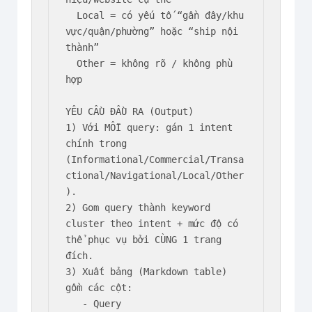
  Local = có yếu tố “gần đây/khu 
vực/quận/phường” hoặc “ship nội 
thành”

  Other = không rõ / không phù 
hợp

YÊU CẦU ĐẦU RA (Output)

1) Với MỖI query: gán 1 intent 
chính trong 
(Informational/Commercial/Transa
ctional/Navigational/Local/Other
).

2) Gom query thành keyword 
cluster theo intent + mức độ có 
thể phục vụ bởi CÙNG 1 trang 
đích.

3) Xuất bảng (Markdown table) 
gồm các cột:

   - Query
