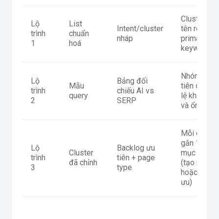
Cluster có
Lộ
List
Intent/cluster
tên rõ, có
trình
chuẩn
nháp
primary
1
hoá
keyword
Nhóm ưu
Lộ
Bảng đối
Mẫu
tiên có tỷ
trình
chiếu AI vs
query
lệ khớp ca
2
SERP
và ổn định
Mỗi cluste
gắn 1 URL
Lộ
Backlog ưu
Cluster
mục tiêu
trình
tiên + page
đã chỉnh
(tạo mới
3
type
hoặc tối
ưu)