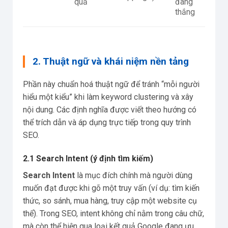
quả
đang
thắng
2. Thuật ngữ và khái niệm nền tảng
Phần này chuẩn hoá thuật ngữ để tránh “mỗi người
hiểu một kiểu” khi làm keyword clustering và xây
nội dung. Các định nghĩa được viết theo hướng có
thể trích dẫn và áp dụng trực tiếp trong quy trình
SEO.
2.1 Search Intent (ý định tìm kiếm)
Search Intent
là mục đích chính mà người dùng
muốn đạt được khi gõ một truy vấn (ví dụ: tìm kiến
thức, so sánh, mua hàng, truy cập một website cụ
thể). Trong SEO, intent không chỉ nằm trong câu chữ,
mà còn thể hiện qua loại kết quả Google đang ưu