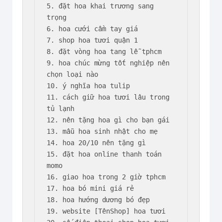
5. đặt hoa khai trương sang 
trọng

6. hoa cưới cầm tay giá

7. shop hoa tươi quận 1

8. đặt vòng hoa tang lễ tphcm

9. hoa chúc mừng tốt nghiệp nên 
chọn loại nào

10. ý nghĩa hoa tulip

11. cách giữ hoa tươi lâu trong 
tủ lạnh

12. nên tặng hoa gì cho bạn gái

13. mẫu hoa sinh nhật cho mẹ

14. hoa 20/10 nên tặng gì

15. đặt hoa online thanh toán 
momo

16. giao hoa trong 2 giờ tphcm

17. hoa bó mini giá rẻ

18. hoa hướng dương bó đẹp

19. website [TênShop] hoa tươi
