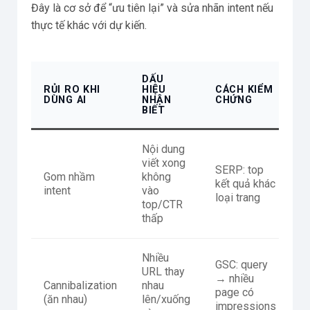
Đây là cơ sở để “ưu tiên lại” và sửa nhãn intent nếu
thực tế khác với dự kiến.
DẤU
H
RỦI RO KHI
HIỆU
CÁCH KIỂM
Đ
DÙNG AI
NHẬN
CHỨNG
S
BIẾT
Nội dung
Đ
viết xong
t
SERP: top
Gom nhầm
không
(
kết quả khác
intent
vào
c
loại trang
top/CTR
h
thấp
c
Nhiều
GSC: query
H
URL thay
→ nhiều
c
Cannibalization
nhau
page có
h
(ăn nhau)
lên/xuống
impressions
p