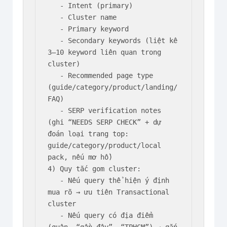
   - Intent (primary)

   - Cluster name

   - Primary keyword

   - Secondary keywords (liệt kê 
3–10 keyword liên quan trong 
cluster)

   - Recommended page type 
(guide/category/product/landing/
FAQ)

   - SERP verification notes 
(ghi “NEEDS SERP CHECK” + dự 
đoán loại trang top: 
guide/category/product/local 
pack, nếu mơ hồ)

4) Quy tắc gom cluster:

   - Nếu query thể hiện ý định 
mua rõ → ưu tiên Transactional 
cluster

   - Nếu query có địa điểm 
(quận, “gần đây”, “TPHCM”) → gắn 