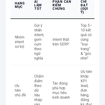
AI
PHẦN CẦN
CHÍ
HẠNG
LÀM
KIỂM
ĐẠT
MỤC
TỐT
CHỨNG
(GỢI
Ý)
Gợi ý
Top 5–
nhãn
10 kết
intent,
quả có
Nhóm
gom
Intent thật
cùng
intent
cụm
trên SERP
“loại
sơ bộ
theo
trang”
ngữ
& “góc
nghĩa
nhìn”
Ưu tiên
Chấm
khớp
điểm
KPI:
Tác động
Ưu
theo
lead,
phù hợp
tiên
dữ
đơn
mục tiêu
chủ đề
liệu
hàng,
kinh doanh
nhập
đăng
vào
ký, đọc