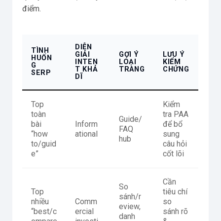
điểm.
DIỄN
TÌNH
GIẢI
GỢI Ý
LƯU Ý
HUỐN
INTEN
LOẠI
KIỂM
G
T KHẢ
TRANG
CHỨNG
SERP
DĨ
Top
Kiểm
toàn
tra PAA
Guide/
bài
Inform
để bổ
FAQ
“how
ational
sung
hub
to/guid
câu hỏi
e”
cốt lõi
Cần
So
Top
tiêu chí
sánh/r
nhiều
Comm
so
eview,
“best/c
ercial
sánh rõ
danh