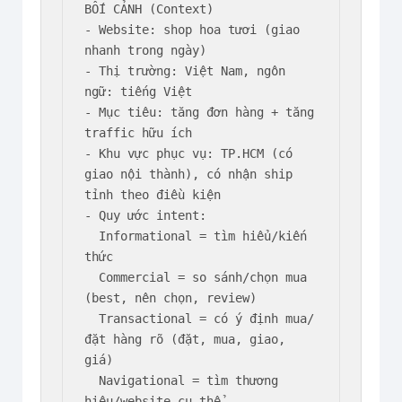
BỐI CẢNH (Context)

- Website: shop hoa tươi (giao 
nhanh trong ngày)

- Thị trường: Việt Nam, ngôn 
ngữ: tiếng Việt

- Mục tiêu: tăng đơn hàng + tăng 
traffic hữu ích

- Khu vực phục vụ: TP.HCM (có 
giao nội thành), có nhận ship 
tỉnh theo điều kiện

- Quy ước intent: 

  Informational = tìm hiểu/kiến 
thức

  Commercial = so sánh/chọn mua 
(best, nên chọn, review)

  Transactional = có ý định mua/
đặt hàng rõ (đặt, mua, giao, 
giá)

  Navigational = tìm thương 
hiệu/website cụ thể
