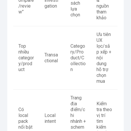
ompare
investi
&
sách
/revie
gation
nguồn
lựa
w”
tham
chọn
khảo
Ưu tiên
UX
Top
Catego
lọc/sắ
nhiều
ry/Pro
p xếp +
Transa
categor
duct/C
nội
ctional
y/prod
ollectio
dung
uct
n
hỗ trợ
chọn
mua
Trang
địa
Kiểm
Có
điểm/c
tra theo
local
Local
hi
vị trí
pack
intent
nhánh +
tìm
nổi bật
schem
kiếm