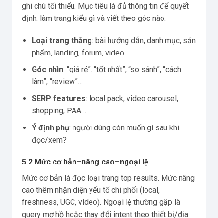
ghi chú tối thiểu. Mục tiêu là đủ thông tin để quyết
định: làm trang kiểu gì và viết theo góc nào.
Loại trang thắng
: bài hướng dẫn, danh mục, sản
phẩm, landing, forum, video…
Góc nhìn
: “giá rẻ”, “tốt nhất”, “so sánh”, “cách
làm”, “review”…
SERP features
: local pack, video carousel,
shopping, PAA…
Ý định phụ
: người dùng còn muốn gì sau khi
đọc/xem?
5.2 Mức cơ bản–nâng cao–ngoại lệ
Mức cơ bản là đọc loại trang top results. Mức nâng
cao thêm nhận diện yếu tố chi phối (local,
freshness, UGC, video). Ngoại lệ thường gặp là
query mơ hồ hoặc thay đổi intent theo thiết bị/địa