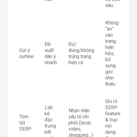
sâu…
Không
“ăn”
vào
trang
Đề
Đủ/
hiện
Gợi ý
xuất
đúng/không
hữu;
outline
dàn ý
trùng trang
bổ
nhanh
hiện có
sung
góc
nhìn
thiếu
Ghi rõ
Liệt
SERP
Nhận diện
kê
feature
Tóm
yếu tố chi
đặc
& loại
tắt
phối (local,
trưng
nội
SERP
video,
kết
dung
shopping…)