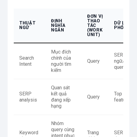
ĐƠN VỊ
ĐỊNH
THAO
THUẬT
DỮ LIỆU 
NGHĨA
TÁC
NGỮ
PHỔ BIẾN
NGẮN
(WORK
UNIT)
Mục đích
SERP loại 
Search
chính của
Query
ngữ/động 
Intent
người tìm
query
kiếm
Quan sát
SERP
kết quả
Top resul
Query
analysis
đang xếp
features
hạng
Nhóm
query cùng
Keyword
Trang
SERP overl
intent phục