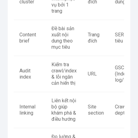
cluster
đích
dung trang
vụ bởi 1
trang
Đề bài sản
Content
xuất nội
Trang
SERP + ga
brief
dung theo
đích
tiêu chí ch
mục tiêu
Kiểm tra
GSC
Audit
crawl/index
URL
(Indexing/
index
& lỗi ngăn
log/SEO c
cản hiển thị
Liên kết nội
Internal
bộ giúp
Site
Crawl map 
linking
khám phá &
section
depth
điều hướng
Đo lường &