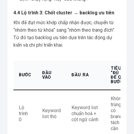
4.4 Lộ trình 3: Chốt cluster → backlog ưu tiên
Khi đã đạt mức khớp chấp nhận được, chuyển từ
“nhóm theo từ khóa” sang “nhóm theo trang đích”.
Từ đó tạo backlog ưu tiên dựa trên tác động dự
kiến và chi phí triển khai.
TIÊU CHÍ
ĐẦU
“ĐỦ TỐT”
BƯỚC
ĐẦU RA
VÀO
ĐỂ QUA
BƯỚC
Không
trùng lặp,
Lộ
Keyword list
Keyword
có
trình
chuẩn hoá +
list thô
brand/loca
0
cột ngữ cảnh
tách nếu
cần