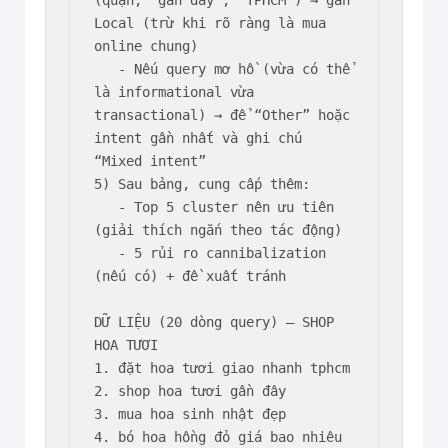
Local (trừ khi rõ ràng là mua 
online chung)

   - Nếu query mơ hồ (vừa có thể 
là informational vừa 
transactional) → để “Other” hoặc 
intent gần nhất và ghi chú 
“Mixed intent”

5) Sau bảng, cung cấp thêm:

   - Top 5 cluster nên ưu tiên 
(giải thích ngắn theo tác động)

   - 5 rủi ro cannibalization 
(nếu có) + đề xuất tránh

DỮ LIỆU (20 dòng query) — SHOP 
HOA TƯƠI

1. đặt hoa tươi giao nhanh tphcm

2. shop hoa tươi gần đây

3. mua hoa sinh nhật đẹp

4. bó hoa hồng đỏ giá bao nhiêu
