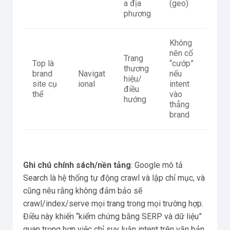
a địa
(geo)
phương
Không
nên cố
Trang
Top là
“cướp”
thương
brand
Navigat
nếu
hiệu/
site cụ
ional
intent
điều
thể
vào
hướng
thẳng
brand
Ghi chú chính sách/nền tảng
: Google mô tả
Search là hệ thống tự động crawl và lập chỉ mục, và
cũng nêu rằng không đảm bảo sẽ
crawl/index/serve mọi trang trong mọi trường hợp.
Điều này khiến “kiểm chứng bằng SERP và dữ liệu”
quan trọng hơn việc chỉ suy luận intent trên văn bản.