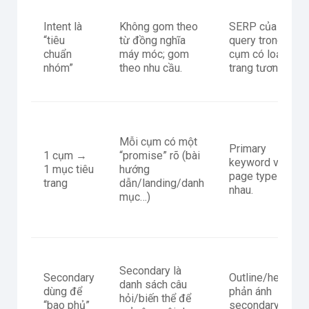
Intent là
Không gom theo
SERP của các
“tiêu
từ đồng nghĩa
query trong
chuẩn
máy móc; gom
cụm có loại
nhóm”
theo nhu cầu.
trang tương tự.
Mỗi cụm có một
Primary
1 cụm →
“promise” rõ (bài
keyword và
1 mục tiêu
hướng
page type khớp
trang
dẫn/landing/danh
nhau.
mục…)
Secondary là
Secondary
Outline/heading
danh sách câu
dùng để
phản ánh
hỏi/biến thể để
“bao phủ”
secondary.