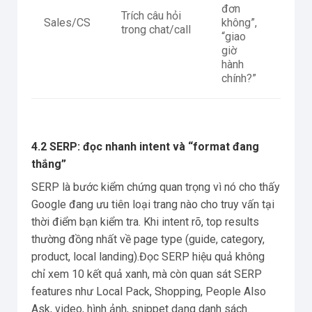
Khi tố
đơn
Trích câu hỏi
chuyể
Sales/CS
không”,
trong chat/call
và xử 
“giao
phản 
giờ
hành
chính?”
4.2 SERP: đọc nhanh intent và “format đang
thắng”
SERP là bước kiểm chứng quan trọng vì nó cho thấy
Google đang ưu tiên loại trang nào cho truy vấn tại
thời điểm bạn kiểm tra. Khi intent rõ, top results
thường đồng nhất về page type (guide, category,
product, local landing).Đọc SERP hiệu quả không
chỉ xem 10 kết quả xanh, mà còn quan sát SERP
features như Local Pack, Shopping, People Also
Ask, video, hình ảnh, snippet dạng danh sách.