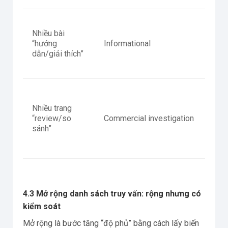
Nhiều bài
“hướng
Informational
Gui
dẫn/giải thích”
Nhiều trang
“review/so
Commercial investigation
Rev
sánh”
4.3 Mở rộng danh sách truy vấn: rộng nhưng có
kiểm soát
Mở rộng là bước tăng “độ phủ” bằng cách lấy biến