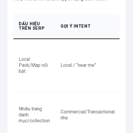
DẤU HIỆU
GỢI Ý INTENT
GỢI
TRÊN SERP
Local
Loc
Pack/Map nổi
Local / “near me”
+ F
bật
Nhiều trang
Commercial/Transactional
Cat
danh
nhẹ
pa
mục/collection