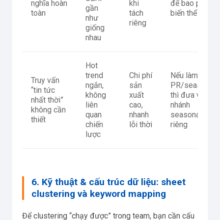
nghĩa hoàn
khi
để bao phủ
gần
toàn
tách
biến thể
như
riêng
giống
nhau
Hot
trend
Chi phí
Nếu làm
Truy vấn
ngắn,
sản
PR/seasonal
“tin tức
không
xuất
thì đưa vào
nhất thời”
liên
cao,
nhánh
không cần
quan
nhanh
seasonal
thiết
chiến
lỗi thời
riêng
lược
6. Kỹ thuật & cấu trúc dữ liệu: sheet
clustering và keyword mapping
Để clustering “chạy được” trong team, bạn cần cấu