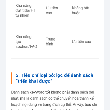
Pri
Khả năng
Ưu tiên
Không bắt
“đứ
đặt title/H1
cao
buộc
đượ
tự nhiên
chủ
Sec
Khả năng
nên
Trung
tạo
Ưu tiên cao
hóa
bình
section/FAQ
hea
hỏi
5. Tiêu chí loại bỏ: lọc để danh sách
“triển khai được”
Danh sách keyword tốt không phải danh sách dài
nhất, mà là danh sách có thể chuyển hóa thành kế
hoạch nội dung và trang đích cụ thể. Vì vậy, tiêu chí