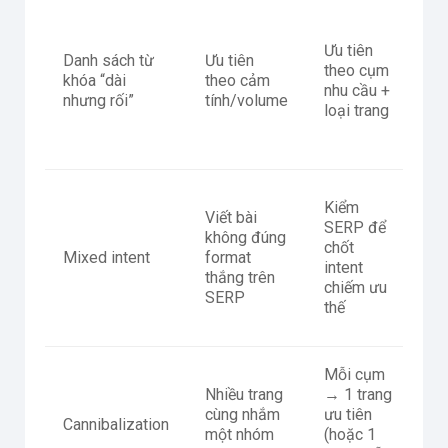
Dễ
kế
Ưu tiên
Danh sách từ
Ưu tiên
h
theo cụm
khóa “dài
theo cảm
nộ
nhu cầu +
nhưng rối”
tính/volume
và
loại trang
m
U
G
Kiểm
Viết bài
lệ
SERP để
không đúng
in
chốt
Mixed intent
format
tă
intent
thắng trên
n
chiếm ưu
SERP
ph
thế
tr
Mỗi cụm
Dễ
Nhiều trang
→ 1 trang
so
cùng nhắm
ưu tiên
tr
Cannibalization
một nhóm
(hoặc 1
lặ