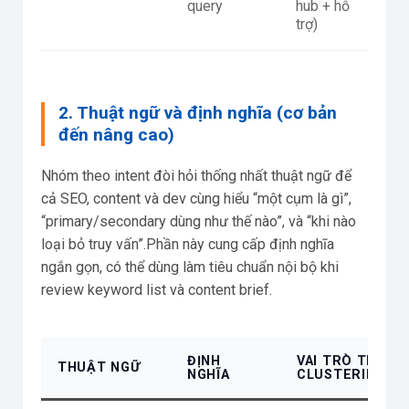
query
hub + hỗ
in
trợ)
li
2. Thuật ngữ và định nghĩa (cơ bản
đến nâng cao)
Nhóm theo intent đòi hỏi thống nhất thuật ngữ để
cả SEO, content và dev cùng hiểu “một cụm là gì”,
“primary/secondary dùng như thế nào”, và “khi nào
loại bỏ truy vấn”.Phần này cung cấp định nghĩa
ngắn gọn, có thể dùng làm tiêu chuẩn nội bộ khi
review keyword list và content brief.
ĐỊNH
VAI TRÒ TRONG
THUẬT NGỮ
NGHĨA
CLUSTERING