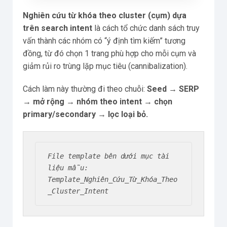
Nghiên cứu từ khóa theo cluster (cụm) dựa
trên search intent
là cách tổ chức danh sách truy
vấn thành các nhóm có “ý định tìm kiếm” tương
đồng, từ đó chọn 1 trang phù hợp cho mỗi cụm và
giảm rủi ro trùng lặp mục tiêu (cannibalization).
Cách làm này thường đi theo chuỗi:
Seed → SERP
→ mở rộng → nhóm theo intent → chọn
primary/secondary → lọc loại bỏ.
File template bên dưới mục tài 
liệu mẫu: 
Template_Nghiên_Cứu_Từ_Khóa_Theo
_Cluster_Intent