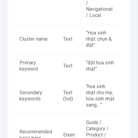
/
Navigational
/ Local
“Hoa sinh
Tên c
Cluster name
Text
nhật: chọn &
team
đặt”
Primary
“đặt hoa sinh
Text
Điểm 
keyword
nhật”
“hoa sinh
Secondary
Text
nhật cho mẹ;
Outli
keywords
(list)
hoa sinh nhật
sang;…”
Guide /
Category /
Recommended
Enum
Product /
Chốt 
page type