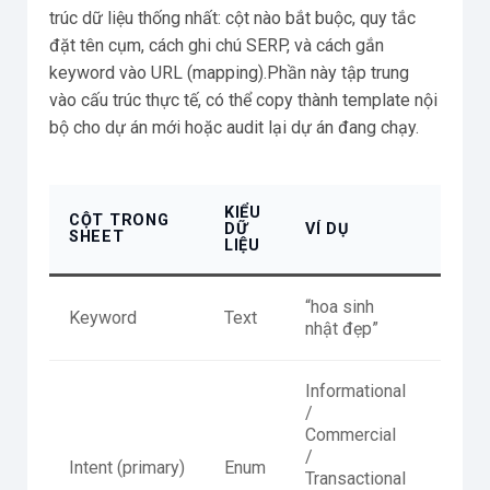
trúc dữ liệu thống nhất: cột nào bắt buộc, quy tắc
đặt tên cụm, cách ghi chú SERP, và cách gắn
keyword vào URL (mapping).Phần này tập trung
vào cấu trúc thực tế, có thể copy thành template nội
bộ cho dự án mới hoặc audit lại dự án đang chạy.
KIỂU
CỘT TRONG
DỮ
VÍ DỤ
MỤC 
SHEET
LIỆU
“hoa sinh
Đơn v
Keyword
Text
nhật đẹp”
vào
Informational
/
Commercial
/
Intent (primary)
Enum
Tiêu 
Transactional