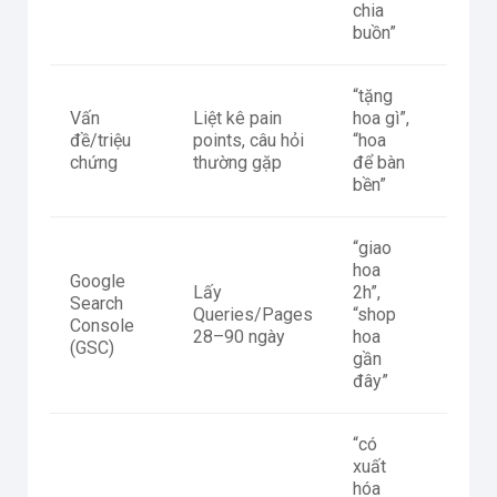
chia
buồn”
“tặng
Vấn
Liệt kê pain
hoa gì”,
Khi c
đề/triệu
points, câu hỏi
“hoa
conte
chứng
thường gặp
để bàn
inform
bền”
“giao
hoa
Google
Lấy
2h”,
Khi si
Search
Queries/Pages
“shop
có tra
Console
28–90 ngày
hoa
cần m
(GSC)
gần
đây”
“có
xuất
hóa