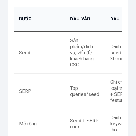
BƯỚC
ĐẦU VÀO
ĐẦU RA
Sản
phẩm/dịch
Danh sách
Seed
vụ, vấn đề
seed 10–
khách hàng,
30 mục
GSC
Ghi chú
Top
loại trang
SERP
queries/seed
+ SERP
features
Danh sách
Seed + SERP
Mở rộng
keyword
cues
thô