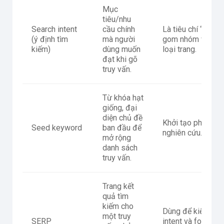
Mục
tiêu/nhu
Search intent
cầu chính
Là tiêu chí “gốc” 
(ý định tìm
mà người
gom nhóm và chọ
kiếm)
dùng muốn
loại trang.
đạt khi gõ
truy vấn.
Từ khóa hạt
giống, đại
diện chủ đề
Khởi tạo phạm vi
Seed keyword
ban đầu để
nghiên cứu.
mở rộng
danh sách
truy vấn.
Trang kết
quả tìm
kiếm cho
Dùng để kiểm ch
một truy
SERP
intent và format 