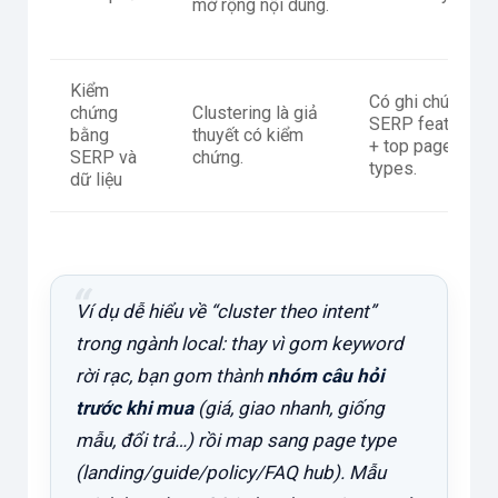
mở rộng nội dung.
Kiểm
Có ghi chú
chứng
Clustering là giả
SERP features
bằng
thuyết có kiểm
+ top page
SERP và
chứng.
types.
dữ liệu
Ví dụ dễ hiểu về “cluster theo intent”
trong ngành local: thay vì gom keyword
rời rạc, bạn gom thành
nhóm câu hỏi
trước khi mua
(giá, giao nhanh, giống
mẫu, đổi trả…) rồi map sang page type
(landing/guide/policy/FAQ hub). Mẫu