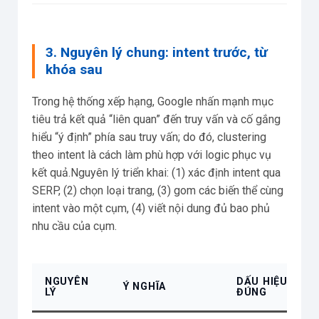
3. Nguyên lý chung: intent trước, từ
khóa sau
Trong hệ thống xếp hạng, Google nhấn mạnh mục
tiêu trả kết quả “liên quan” đến truy vấn và cố gắng
hiểu “ý định” phía sau truy vấn; do đó, clustering
theo intent là cách làm phù hợp với logic phục vụ
kết quả.Nguyên lý triển khai: (1) xác định intent qua
SERP, (2) chọn loại trang, (3) gom các biến thể cùng
intent vào một cụm, (4) viết nội dung đủ bao phủ
nhu cầu của cụm.
NGUYÊN
DẤU HIỆU LÀM
Ý NGHĨA
LÝ
ĐÚNG