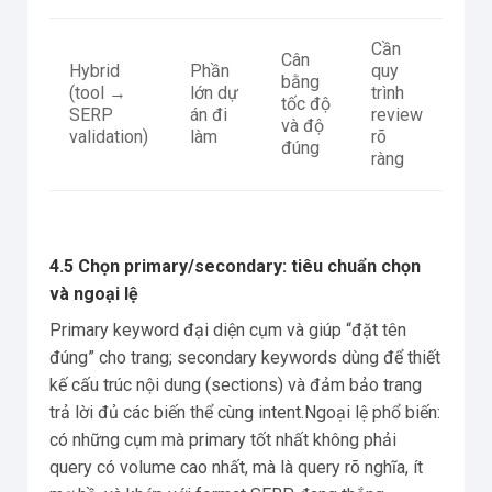
Cần
Cân
Hybrid
Phần
quy
bằng
(tool →
lớn dự
trình
tốc độ
SERP
án đi
review
và độ
validation)
làm
rõ
đúng
ràng
4.5 Chọn primary/secondary: tiêu chuẩn chọn
và ngoại lệ
Primary keyword đại diện cụm và giúp “đặt tên
đúng” cho trang; secondary keywords dùng để thiết
kế cấu trúc nội dung (sections) và đảm bảo trang
trả lời đủ các biến thể cùng intent.Ngoại lệ phổ biến:
có những cụm mà primary tốt nhất không phải
query có volume cao nhất, mà là query rõ nghĩa, ít