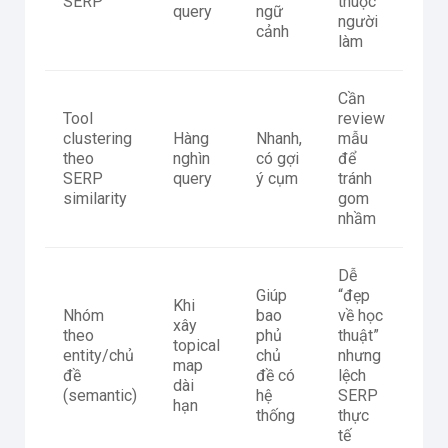
SERP
thuộc
query
ngữ
người
cảnh
làm
Cần
Tool
review
clustering
Hàng
Nhanh,
mẫu
theo
nghìn
có gợi
để
SERP
query
ý cụm
tránh
similarity
gom
nhầm
Dễ
Giúp
“đẹp
Khi
Nhóm
bao
về học
xây
theo
phủ
thuật”
topical
entity/chủ
chủ
nhưng
map
đề
đề có
lệch
dài
(semantic)
hệ
SERP
hạn
thống
thực
tế