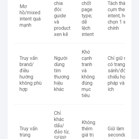
chia
chốt
Tách thành 2
Mơ
đôi:
page
cụm theo
hồ/mixed
guide
type;
intent, hoặc
intent quá
và
dễ
chọn 1 intent
mạnh
product
lệch
chính
xen kẽ
intent
Khó
Truy vấn
Người
cạnh
Chỉ giữ nếu
brand/
dùng
tranh
có trang so
điều
tìm
và
sánh/đối
hướng
thương
không
chiếu hợp
không phù
hiệu
đúng
pháp và hữu
hợp
khác
mục
ích
tiêu
Chỉ
khác
Không
dấu/
Truy vấn
thêm
Giữ làm
đảo từ,
trùng
giá trị
secondary
SERP