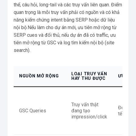
thể, câu hỏi, long-tail và các truy vấn liên quan. Điểm
quan trọng là mỗi truy vấn phải có nguồn và có khả
năng kiểm chứng intent bằng SERP hoặc dữ liệu
nội bộ.Nếu làm cho dự án mới, ưu tiên mở rộng từ
SERP cues và đối thủ; nếu dự án đã có traffic, ưu
tiên mở rộng từ GSC và log tìm kiếm nội bộ (site
search).
LOẠI TRUY VẤN
NGUỒN MỞ RỘNG
ƯU ĐIỂ
HAY THU ĐƯỢC
Truy vấn thật
Độ sát t
GSC Queries
đang tạo
tế cao
impression/click