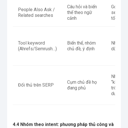
Câu hỏi và biến
Gợi ý
People Also Ask /
thể theo ngữ
section
Related searches
cảnh
tốt
Tool keyword
Biến thể, nhóm
Nhanh c
(Ahrefs/Semrush…)
chủ đề, ý định
dữ liệu l
Nhìn thấ
Cụm chủ đề họ
“khoảng
Đối thủ trên SERP
đang phủ
trống” n
dung
4.4 Nhóm theo intent: phương pháp thủ công và