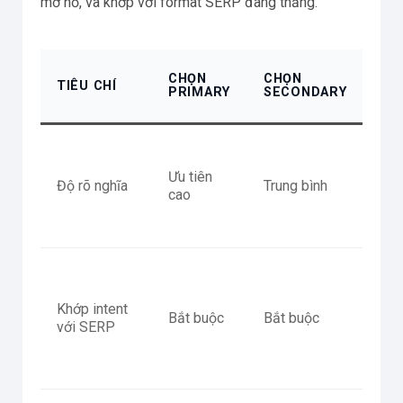
mơ hồ, và khớp với format SERP đang thắng.
GỢI
CHỌN
CHỌN
TIÊU CHÍ
TH
PRIMARY
SECONDARY
HÀ
Trá
quá
Ưu tiên
Độ rõ nghĩa
Trung bình
chu
cao
SE
mix
Nế
sec
Khớp intent
lệch
Bắt buộc
Bắt buộc
với SERP
tác
hoặ
tra