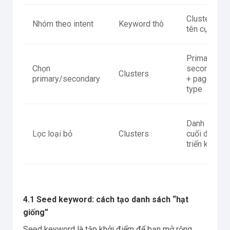
Clusters +
Nhóm theo intent
Keyword thô
tên cụm
Primary +
Chọn
secondary
Clusters
primary/secondary
+ page
type
Danh sách
Lọc loại bỏ
Clusters
cuối để
triển khai
4.1 Seed keyword: cách tạo danh sách “hạt
giống”
Seed keyword là tập khởi điểm để bạn mở rộng