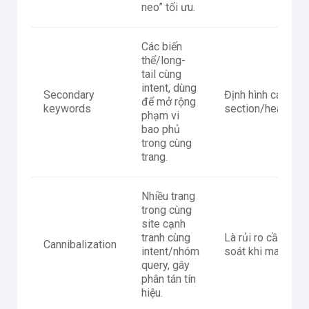
neo” tối ưu.
Các biến
thể/long-
tail cùng
intent, dùng
Secondary
Định hình các
để mở rộng
keywords
section/heading/
phạm vi
bao phủ
trong cùng
trang.
Nhiều trang
trong cùng
site cạnh
tranh cùng
Là rủi ro cần kiểm
Cannibalization
intent/nhóm
soát khi mapping.
query, gây
phân tán tín
hiệu.