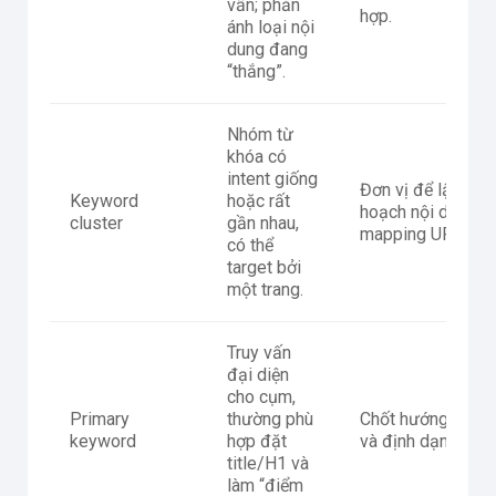
vấn; phản
hợp.
ánh loại nội
dung đang
“thắng”.
Nhóm từ
khóa có
intent giống
Đơn vị để lập kế
Keyword
hoặc rất
hoạch nội dung v
cluster
gần nhau,
mapping URL.
có thể
target bởi
một trang.
Truy vấn
đại diện
cho cụm,
Primary
thường phù
Chốt hướng nội d
keyword
hợp đặt
và định dạng tran
title/H1 và
làm “điểm