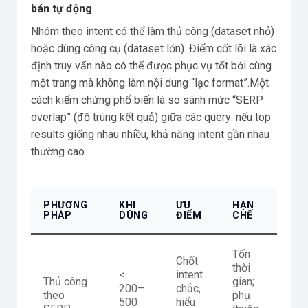
bán tự động
Nhóm theo intent có thể làm thủ công (dataset nhỏ)
hoặc dùng công cụ (dataset lớn). Điểm cốt lõi là xác
định truy vấn nào có thể được phục vụ tốt bởi cùng
một trang mà không làm nội dung “lạc format”.Một
cách kiểm chứng phổ biến là so sánh mức “SERP
overlap” (độ trùng kết quả) giữa các query: nếu top
results giống nhau nhiều, khả năng intent gần nhau
thường cao.
PHƯƠNG
KHI
ƯU
HẠN
PHÁP
DÙNG
ĐIỂM
CHẾ
Tốn
Chốt
thời
<
intent
Thủ công
gian;
200–
chắc,
theo
phụ
500
hiểu