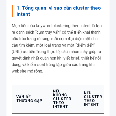
1. Tổng quan: vì sao cần cluster theo
intent
Mục tiêu của keyword clustering theo intent là tạo
ra danh sách “cụm truy vấn” có thể triển khai thành
cấu trúc trang rõ ràng: mỗi cụm đại diện một nhu
cầu tìm kiếm, một loại trang và một “điểm đến”
(URL) ưu tiên.Trong thực tế, cách nhóm này giúp ra
quyết định nhất quán hơn khi viết brief, thiết kế nội
dung, và kiểm soát trùng lặp giữa các trang khi
website mở rộng.
NẾU
NẾU
T
KHÔNG
VẤN ĐỀ
CLUSTER
Đ
CLUSTER
THƯỜNG GẶP
THEO
T
THEO
INTENT
T
INTENT