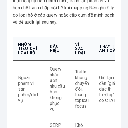
loại bỏ giúp bạn giảm nhiễu, tránh lạc phạm vi và
hạn chế tranh chấp nội bộ khi mapping.Nên ghi rõ lý
do loại bỏ ở cấp query hoặc cấp cụm để minh bạch
và dễ audit lại sau này.
NHÓM
VÌ
DẤU
THAY THẾ
TIÊU CHÍ
SAO
HIỆU
AN TOÀN
LOẠI BỎ
LOẠI
Query
Traffic
nhắc
Ngoài
không
Giữ lại nếu
đến
phạm vi
chuyển
cần “giáo
nhu cầu
sản
đổi,
dục thị
bạn
phẩm/dịch
loãng
trường” và
không
vụ
topical
có CTA mềm
phục
focus
vụ
SERP
Khó