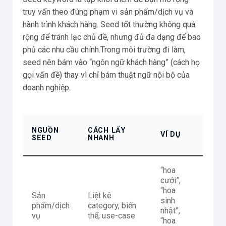
truy vấn theo đúng phạm vi sản phẩm/dịch vụ và
hành trình khách hàng. Seed tốt thường không quá
rộng để tránh lạc chủ đề, nhưng đủ đa dạng để bao
phủ các nhu cầu chính.Trong môi trường đi làm,
seed nên bám vào “ngôn ngữ khách hàng” (cách họ
gọi vấn đề) thay vì chỉ bám thuật ngữ nội bộ của
doanh nghiệp.
KHI 
NGUỒN
CÁCH LẤY
VÍ DỤ
HỮU 
SEED
NHANH
NHẤT
“hoa
cưới”,
“hoa
Sản
Liệt kê
Khi x
sinh
phẩm/dịch
category, biến
trúc d
nhật”,
vụ
thể, use-case
mục/l
“hoa