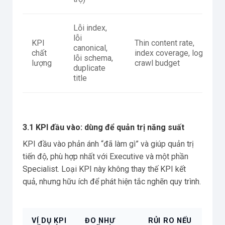
Lỗi index,
lỗi
KPI
Thin content rate,
canonical,
chất
index coverage, log
lỗi schema,
lượng
crawl budget
duplicate
title
3.1 KPI đầu vào: dùng để quản trị năng suất
KPI đầu vào phản ánh “đã làm gì” và giúp quản trị
tiến độ, phù hợp nhất với Executive và một phần
Specialist. Loại KPI này không thay thế KPI kết
quả, nhưng hữu ích để phát hiện tắc nghẽn quy trình.
VÍ DỤ KPI
ĐO NHƯ
RỦI RO NẾU