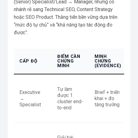
(Senior) Specialist/Lead → Manager, nhưng có
nhánh rẽ sang Technical SEO, Content Strategy
hoặc SEO Product. Thăng tiến bền vững dựa trên
“mức độ tự chủ” và “khả năng tạo tác động đo
được”.
ĐIỂM CẦN
MINH
R
CẤP ĐỘ
CHỨNG
CHỨNG
T
MINH
(EVIDENCE)
G
Ch
Tự làm
tá
Executive
Brief + triển
được 1
th
→
khai + đo
cluster end-
du
Specialist
tăng trưởng
to-end
ng
nh
Tố
Giải bài
cụ