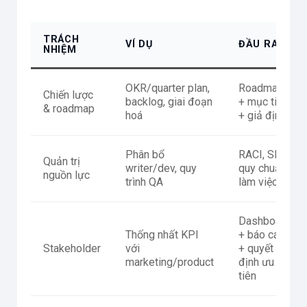
TRÁCH
VÍ DỤ
ĐẦU RA
NHIỆM
OKR/quarter plan,
Roadmap
Chiến lược
backlog, giai đoạn
+ mục tiêu
& roadmap
hoá
+ giả định
Phân bổ
RACI, SLA,
Quản trị
writer/dev, quy
quy chuẩn
nguồn lực
trình QA
làm việc
Dashboard
Thống nhất KPI
+ báo cáo
Stakeholder
với
+ quyết
marketing/product
định ưu
tiên