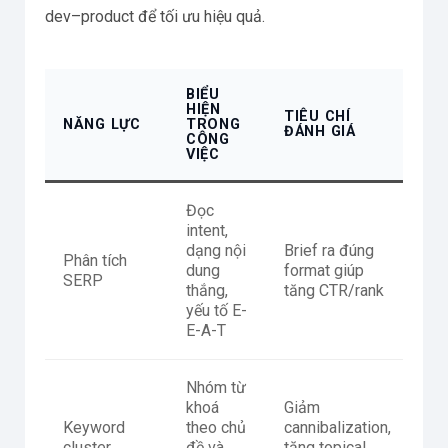
dev–product để tối ưu hiệu quả.
BIỂU
HIỆN
TIÊU CHÍ
NĂNG LỰC
TRONG
ĐÁNH GIÁ
CÔNG
VIỆC
Đọc
intent,
dạng nội
Brief ra đúng
Phân tích
dung
format giúp
SERP
thắng,
tăng CTR/rank
yếu tố E-
E-A-T
Nhóm từ
khoá
Giảm
Keyword
theo chủ
cannibalization,
cluster
đề và
tăng topical