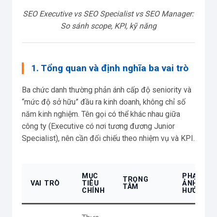
SEO Executive vs SEO Specialist vs SEO Manager:
So sánh scope, KPI, kỹ năng
1. Tổng quan và định nghĩa ba vai trò
Ba chức danh thường phản ánh cấp độ seniority và
“mức độ sở hữu” đầu ra kinh doanh, không chỉ số
năm kinh nghiệm. Tên gọi có thể khác nhau giữa
công ty (Executive có nơi tương đương Junior
Specialist), nên cần đối chiếu theo nhiệm vụ và KPI.
MỤC
PHẠM VI
TRỌNG
VAI TRÒ
TIÊU
ẢNH
TÂM
CHÍNH
HƯỞNG