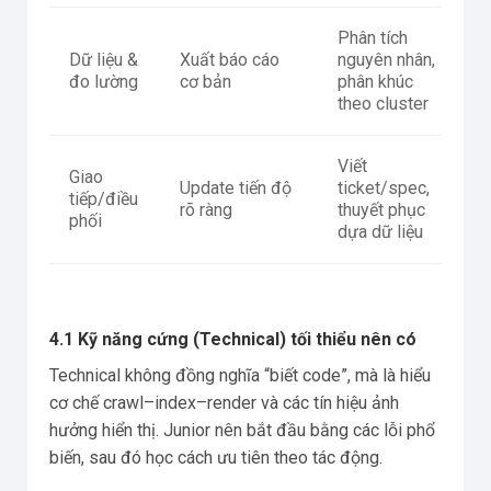
Phân tích
D
Dữ liệu &
Xuất báo cáo
nguyên nhân,
fo
đo lường
cơ bản
phân khúc
ra
theo cluster
Viết
S
Giao
Update tiến độ
ticket/spec,
m
tiếp/điều
rõ ràng
thuyết phục
qu
phối
dựa dữ liệu
đ
4.1 Kỹ năng cứng (Technical) tối thiểu nên có
Technical không đồng nghĩa “biết code”, mà là hiểu
cơ chế crawl–index–render và các tín hiệu ảnh
hưởng hiển thị. Junior nên bắt đầu bằng các lỗi phổ
biến, sau đó học cách ưu tiên theo tác động.