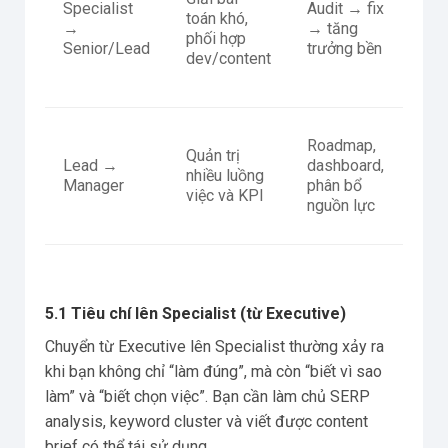
Specialist
Audit → fix
toán khó,
th
→
→ tăng
phối hợp
ch
Senior/Lead
trưởng bền
dev/content
ho
tr
Qu
Roadmap,
Quản trị
b
Lead →
dashboard,
nhiều luồng
cả
Manager
phân bổ
việc và KPI
th
nguồn lực
lư
5.1 Tiêu chí lên Specialist (từ Executive)
Chuyển từ Executive lên Specialist thường xảy ra
khi bạn không chỉ “làm đúng”, mà còn “biết vì sao
làm” và “biết chọn việc”. Bạn cần làm chủ SERP
analysis, keyword cluster và viết được content
brief có thể tái sử dụng.