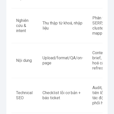
Phân tích
Nghiên
Thu thập từ khoá, nhập
SERP,
cứu &
liệu
cluster,
intent
mapping
Content
Upload/format/QA/on-
brief, chuẩn
Nội dung
page
hoá cấu trúc
refresh
Audit, ưu
Technical
Checklist lỗi cơ bản +
tiên lỗi theo
SEO
báo ticket
tác động,
phối hợp de