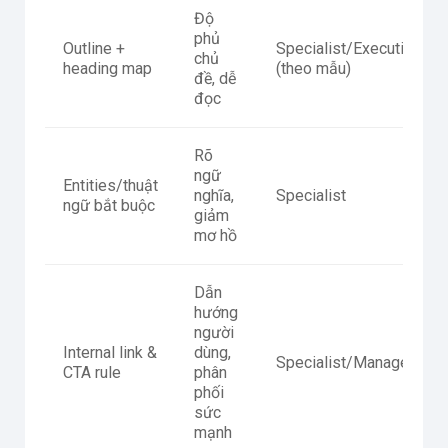
Độ
phủ
Outline +
Specialist/Executive
chủ
heading map
(theo mẫu)
đề, dễ
đọc
Rõ
ngữ
Entities/thuật
nghĩa,
Specialist
ngữ bắt buộc
giảm
mơ hồ
Dẫn
hướng
người
Internal link &
dùng,
Specialist/Manager
CTA rule
phân
phối
sức
mạnh