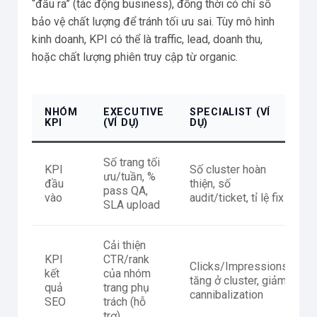
“đầu ra” (tác động business), đồng thời có chỉ số
bảo vệ chất lượng để tránh tối ưu sai. Tùy mô hình
kinh doanh, KPI có thể là traffic, lead, doanh thu,
hoặc chất lượng phiên truy cập từ organic.
NHÓM
EXECUTIVE
SPECIALIST (VÍ
KPI
(VÍ DỤ)
DỤ)
Số trang tối
KPI
Số cluster hoàn
ưu/tuần, %
đầu
thiện, số
pass QA,
vào
audit/ticket, tỉ lệ fix
SLA upload
Cải thiện
KPI
CTR/rank
Clicks/Impressions
kết
của nhóm
tăng ở cluster, giảm
quả
trang phụ
cannibalization
SEO
trách (hỗ
trợ)