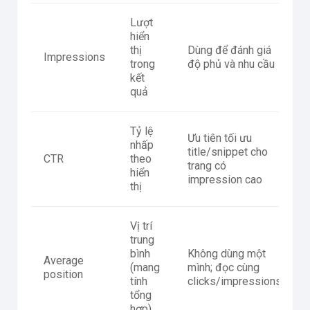
Lượt
hiển
thị
Dùng để đánh giá
Impressions
trong
độ phủ và nhu cầu
kết
quả
Tỷ lệ
Ưu tiên tối ưu
nhấp
title/snippet cho
CTR
theo
trang có
hiển
impression cao
thị
Vị trí
trung
bình
Không dùng một
Average
(mang
mình; đọc cùng
position
tính
clicks/impressions
tổng
hợp)