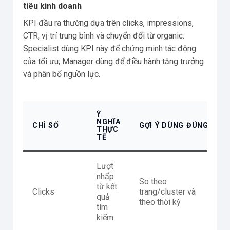
tiêu kinh doanh
KPI đầu ra thường dựa trên clicks, impressions,
CTR, vị trí trung bình và chuyển đổi từ organic.
Specialist dùng KPI này để chứng minh tác động
của tối ưu; Manager dùng để điều hành tăng trưởng
và phân bổ nguồn lực.
Ý
NGHĨA
CHỈ SỐ
GỢI Ý DÙNG ĐÚNG
THỰC
TẾ
Lượt
nhấp
So theo
từ kết
Clicks
trang/cluster và
quả
theo thời kỳ
tìm
kiếm