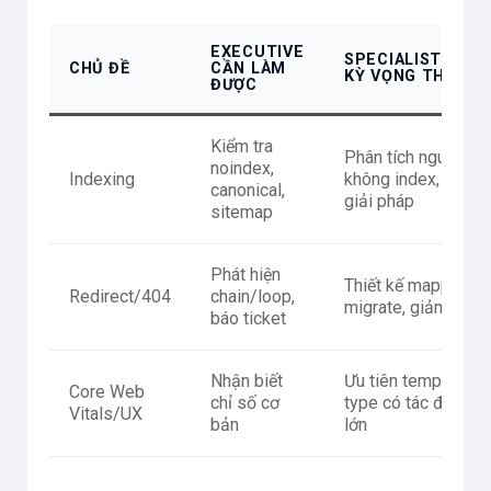
EXECUTIVE
SPECIALIST/MAN
CHỦ ĐỀ
CẦN LÀM
KỲ VỌNG THÊM
ĐƯỢC
Kiểm tra
Phân tích nguyên n
noindex,
Indexing
không index, đề xu
canonical,
giải pháp
sitemap
Phát hiện
Thiết kế mapping k
Redirect/404
chain/loop,
migrate, giảm tổn t
báo ticket
Nhận biết
Ưu tiên template/
Core Web
chỉ số cơ
type có tác động tra
Vitals/UX
bản
lớn