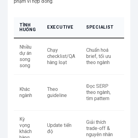
phạm vi hợp đồng.
TÌNH
EXECUTIVE
SPECIALIST
MAN
HUỐNG
Nhiều
Chạy
Chuẩn hoá
Phân 
dự án
checklist/QA
brief, tối ưu
team,
song
hàng loạt
theo ngành
soát 
song
Định 
Đọc SERP
Khác
Theo
playb
theo ngành,
ngành
guideline
theo 
tìm pattern
khúc
Kỳ
Cam k
Giải thích
vọng
Update tiến
KPI, 
trade-off &
khách
độ
trị rủi
nguyên nhân
hàng
hợp đ