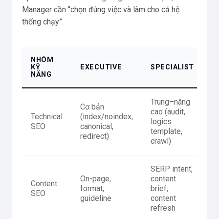
Manager cần “chọn đúng việc và làm cho cả hệ
thống chạy”.
NHÓM
KỸ
EXECUTIVE
SPECIALIST
M
NĂNG
Trung–nâng
Cơ bản
Qu
cao (audit,
Technical
(index/noindex,
ro
logics
SEO
canonical,
th
template,
redirect)
đ
crawl)
SERP intent,
C
On-page,
content
Content
nộ
format,
brief,
SEO
c
guideline
content
l
refresh