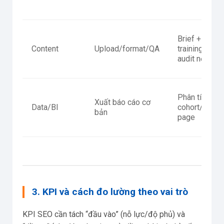
Brief +
Content
Upload/format/QA
training +
audit nội dun
Phân tích
Xuất báo cáo cơ
Data/BI
cohort/landi
bản
page
3. KPI và cách đo lường theo vai trò
KPI SEO cần tách “đầu vào” (nỗ lực/độ phủ) và