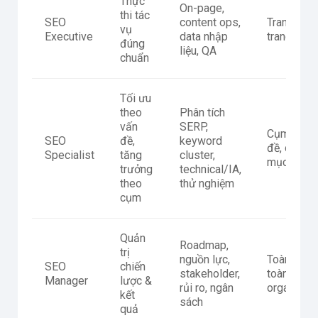
Thực
On-page,
thi tác
SEO
content ops,
Trang/nh
vụ
Executive
data nhập
trang
đúng
liệu, QA
chuẩn
Tối ưu
theo
Phân tích
vấn
SERP,
Cụm chủ
SEO
đề,
keyword
đề, chuyê
Specialist
tăng
cluster,
mục
trưởng
technical/IA,
theo
thử nghiệm
cụm
Quản
Roadmap,
trị
nguồn lực,
Toàn site 
SEO
chiến
stakeholder,
toàn kênh
Manager
lược &
rủi ro, ngân
organic
kết
sách
quả