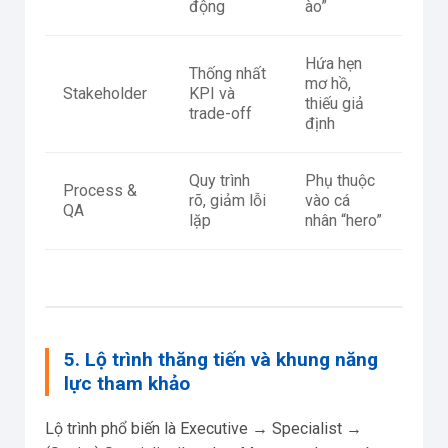
động
ào”
Hứa hẹn
Thống nhất
mơ hồ,
Stakeholder
KPI và
thiếu giả
trade-off
định
Quy trình
Phụ thuộc
Process &
rõ, giảm lỗi
vào cá
QA
lặp
nhân “hero”
5. Lộ trình thăng tiến và khung năng
lực tham khảo
Lộ trình phổ biến là Executive → Specialist →