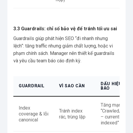
3.3 Guardrails: chỉ số bảo vệ để tránh tối ưu sai
Guardrails giúp phát hiện SEO “đi nhanh nhưng
lệch”: tăng traffic nhưng giảm chất lượng, hoặc vi
phạm chính sách. Manager nên thiết kế guardrails
và yêu cầu team báo cáo định kỳ.
DẤU HIỆU CẢ
GUARDRAIL
VÌ SAO CẦN
BÁO
Tăng mạnh
Index
Tránh index
“Crawled/Disc
coverage & lỗi
rác, trùng lặp
– currently not
canonical
indexed”