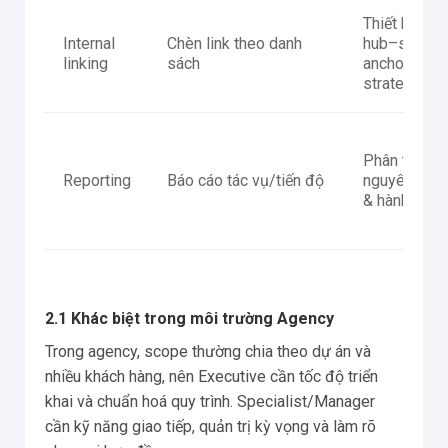
Thiết kế
Internal
Chèn link theo danh
hub–spoke,
linking
sách
anchor
strategy, IA
Phân tích
Reporting
Báo cáo tác vụ/tiến độ
nguyên nhâ
& hành độn
2.1 Khác biệt trong môi trường Agency
Trong agency, scope thường chia theo dự án và
nhiều khách hàng, nên Executive cần tốc độ triển
khai và chuẩn hoá quy trình. Specialist/Manager
cần kỹ năng giao tiếp, quản trị kỳ vọng và làm rõ