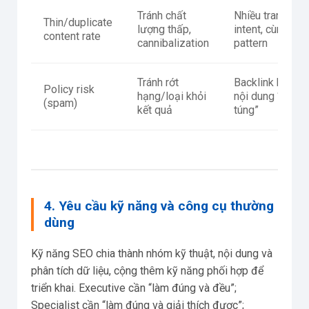
Tránh chất
Nhiều trang cùn
Thin/duplicate
lượng thấp,
intent, cùng titl
content rate
cannibalization
pattern
Tránh rớt
Backlink bất th
Policy risk
hạng/loại khỏi
nội dung “viết đ
(spam)
kết quả
túng”
4. Yêu cầu kỹ năng và công cụ thường
dùng
Kỹ năng SEO chia thành nhóm kỹ thuật, nội dung và
phân tích dữ liệu, cộng thêm kỹ năng phối hợp để
triển khai. Executive cần “làm đúng và đều”;
Specialist cần “làm đúng và giải thích được”;