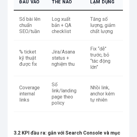
ĐẦU VÀO
THẾ NÀO
LẠM DỤNG
Số bài lên
Log xuất
Tăng số
chuẩn
bản + QA
lượng, giảm
SEO/tuần
checklist
chất lượng
Fix “dễ”
% ticket
Jira/Asana
trước, bỏ
kỹ thuật
status +
“tác động
được fix
nghiệm thu
lớn”
Số
Coverage
Nhồi link,
link/landing
internal
anchor kém
page theo
links
tự nhiên
policy
3.2 KPI đầu ra: gắn với Search Console và mục