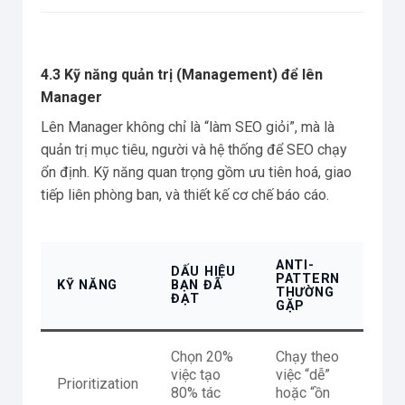
4.3 Kỹ năng quản trị (Management) để lên
Manager
Lên Manager không chỉ là “làm SEO giỏi”, mà là
quản trị mục tiêu, người và hệ thống để SEO chạy
ổn định. Kỹ năng quan trọng gồm ưu tiên hoá, giao
tiếp liên phòng ban, và thiết kế cơ chế báo cáo.
ANTI-
DẤU HIỆU
PATTERN
KỸ NĂNG
BẠN ĐÃ
THƯỜNG
ĐẠT
GẶP
Chọn 20%
Chạy theo
việc tạo
việc “dễ”
Prioritization
80% tác
hoặc “ồn