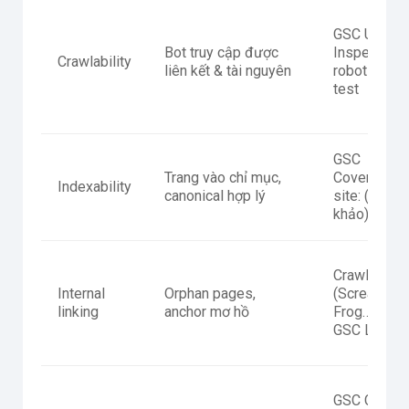
GSC URL
Bot truy cập được
Inspection,
Crawlability
liên kết & tài nguyên
robots.txt
test
GSC
Trang vào chỉ mục,
Coverage,
Indexability
canonical hợp lý
site: (tham
khảo)
Crawl tool
Internal
Orphan pages,
(Screaming
linking
anchor mơ hồ
Frog…),
GSC Links
GSC CWV