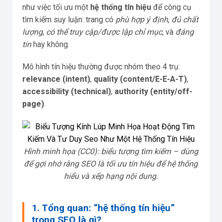
như việc tối ưu một
hệ thống tín hiệu
để công cụ
tìm kiếm suy luận: trang có
phù hợp ý định
,
đủ chất
lượng
,
có thể truy cập/được lập chỉ mục
, và
đáng
tin
hay không.
Mô hình tín hiệu thường được nhóm theo 4 trụ:
relevance (intent)
,
quality (content/E-E-A-T)
,
accessibility (technical)
,
authority (entity/off-
page)
.
Hình minh họa (CC0): biểu tượng tìm kiếm – dùng
để gợi nhớ rằng SEO là tối ưu tín hiệu để hệ thống
hiểu và xếp hạng nội dung.
1. Tổng quan: “hệ thống tín hiệu”
trong SEO là gì?