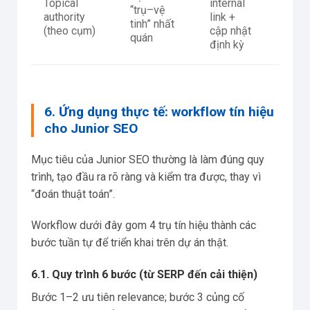
Topical
internal
Share 
“trụ–vệ
authority
link +
theo t
tinh” nhất
(theo cụm)
cập nhật
URL t
quán
định kỳ
6. Ứng dụng thực tế: workflow tín hiệu
cho Junior SEO
Mục tiêu của Junior SEO thường là làm đúng quy
trình, tạo đầu ra rõ ràng và kiểm tra được, thay vì
“đoán thuật toán”.
Workflow dưới đây gom 4 trụ tín hiệu thành các
bước tuần tự để triển khai trên dự án thật.
6.1. Quy trình 6 bước (từ SERP đến cải thiện)
Bước 1–2 ưu tiên relevance; bước 3 củng cố