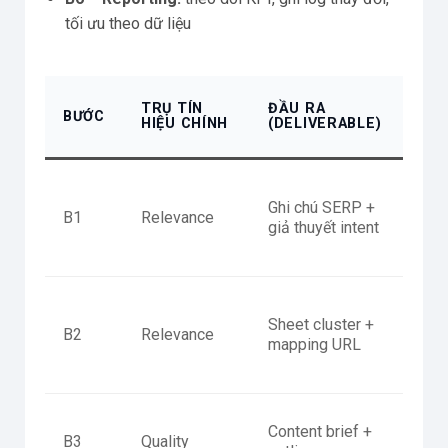
tối ưu theo dữ liệu
TIÊ
TRỤ TÍN
ĐẦU RA
BƯỚC
“ĐẠ
HIỆU CHÍNH
(DELIVERABLE)
THI
Nêu 
Ghi chú SERP +
+ fo
B1
Relevance
giả thuyết intent
top
com
Khô
Sheet cluster +
inte
B2
Relevance
mapping URL
URL
cụm
Có 
Content brief +
B3
Quality
nghĩ