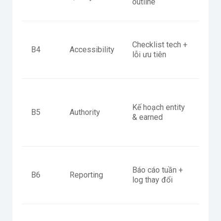
outline
ngu
URL
Checklist tech +
inde
B4
Accessibility
lỗi ưu tiên
inte
hợp 
Abo
rõ +
Kế hoạch entity
B5
Authority
sác
& earned
outr
mục 
KPI
Báo cáo tuần +
base
B6
Reporting
log thay đổi
insi
độn