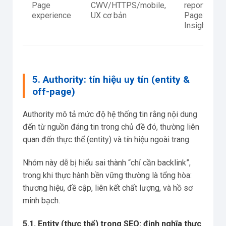
Page
CWV/HTTPS/mobile,
report,
experience
UX cơ bản
PageSpeed
Insights
5. Authority: tín hiệu uy tín (entity &
off-page)
Authority mô tả mức độ hệ thống tin rằng nội dung
đến từ nguồn đáng tin trong chủ đề đó, thường liên
quan đến thực thể (entity) và tín hiệu ngoài trang.
Nhóm này dễ bị hiểu sai thành “chỉ cần backlink”,
trong khi thực hành bền vững thường là tổng hòa:
thương hiệu, đề cập, liên kết chất lượng, và hồ sơ
minh bạch.
5.1. Entity (thực thể) trong SEO: định nghĩa thực