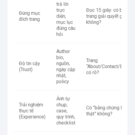
trả lời
trực
Đọc 15 giây: có biết
Đúng mục
diện,
trang giải quyết gì
đích trang
mục lục
không?
đúng câu
hỏi
Author
bio,
Trang
Độ tin cậy
nguồn,
“About/Contact/Editoria
(Trust)
ngày cập
có rõ?
nhật,
policy
Ảnh tự
Trải nghiệm
chụp,
Có “bằng chứng làm
thực tế
case,
thật” không?
(Experience)
quy trình,
checklist