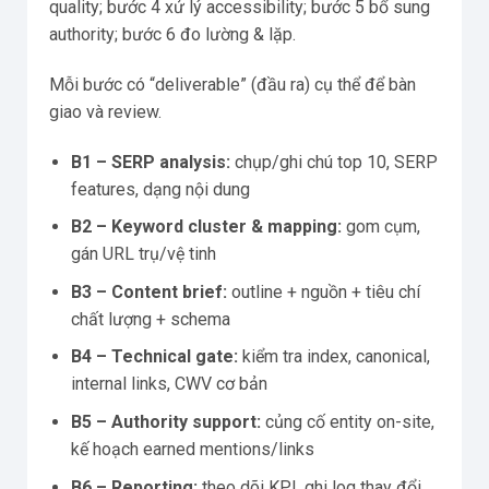
quality; bước 4 xử lý accessibility; bước 5 bổ sung
authority; bước 6 đo lường & lặp.
Mỗi bước có “deliverable” (đầu ra) cụ thể để bàn
giao và review.
B1 – SERP analysis:
chụp/ghi chú top 10, SERP
features, dạng nội dung
B2 – Keyword cluster & mapping:
gom cụm,
gán URL trụ/vệ tinh
B3 – Content brief:
outline + nguồn + tiêu chí
chất lượng + schema
B4 – Technical gate:
kiểm tra index, canonical,
internal links, CWV cơ bản
B5 – Authority support:
củng cố entity on-site,
kế hoạch earned mentions/links
B6 – Reporting:
theo dõi KPI, ghi log thay đổi,