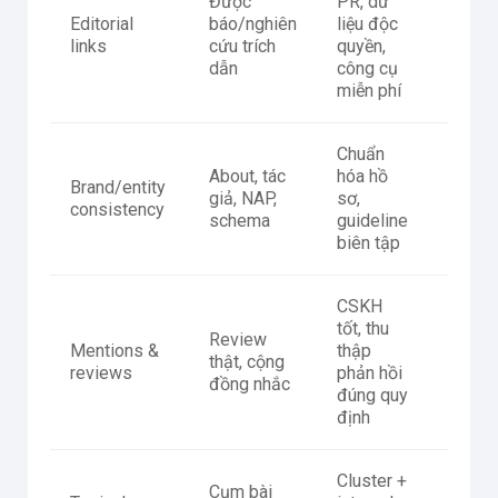
Được
PR, dữ
Ref d
Editorial
báo/nghiên
liệu độc
chất l
links
cứu trích
quyền,
referra
dẫn
công cụ
miễn phí
Chuẩn
Knowl
About, tác
hóa hồ
Brand/entity
panel
giả, NAP,
sơ,
consistency
(nếu c
schema
guideline
brand
biên tập
CSKH
tốt, thu
Review
Tỷ lệ 
Mentions &
thập
thật, cộng
senti
reviews
phản hồi
đồng nhắc
brand
đúng quy
định
Cluster +
Cụm bài