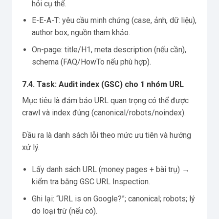
hỏi cụ thể.
E-E-A-T: yêu cầu minh chứng (case, ảnh, dữ liệu),
author box, nguồn tham khảo.
On-page: title/H1, meta description (nếu cần),
schema (FAQ/HowTo nếu phù hợp).
7.4. Task: Audit index (GSC) cho 1 nhóm URL
Mục tiêu là đảm bảo URL quan trọng có thể được
crawl và index đúng (canonical/robots/noindex).
Đầu ra là danh sách lỗi theo mức ưu tiên và hướng
xử lý.
Lấy danh sách URL (money pages + bài trụ) →
kiểm tra bằng GSC URL Inspection.
Ghi lại: “URL is on Google?”; canonical; robots; lý
do loại trừ (nếu có).