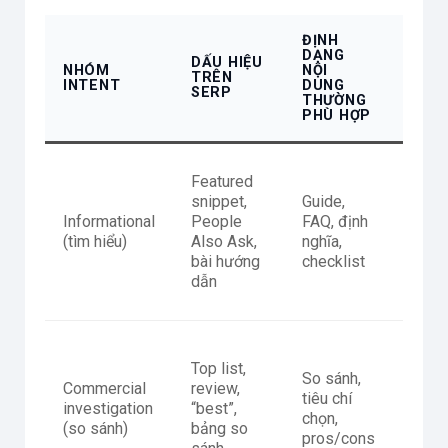
ĐỊNH
DẠNG
TÍN 
DẤU HIỆU
NHÓM
NỘI
REL
TRÊN
INTENT
DUNG
CẦN
SERP
THƯỜNG
RÕ
PHÙ HỢP
Featured
snippet,
Guide,
Khái 
Informational
People
FAQ, định
cấu 
(tìm hiểu)
Also Ask,
nghĩa,
lục, 
bài hướng
checklist
dẫn
Top list,
Tiêu 
So sánh,
Commercial
review,
đánh 
tiêu chí
investigation
“best”,
bảng
chọn,
(so sánh)
bảng so
sánh,
pros/cons