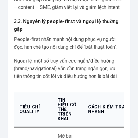
– content – SME, giảm viết lại và giảm lệch intent.
3.3. Nguyên lý people-first và ngoại lệ thường
gặp
People-first nhấn mạnh nội dung phục vụ người
đọc, hạn chế tạo nội dung chỉ để “bắt thuật toán”.
Ngoại lệ: một số truy vấn cực ngắn/điều hướng
(brand/navigational) vẫn cần trang ngắn gọn, ưu
tiên thông tin cốt lõi và điều hướng hơn là bài dài.
TÍN
HIỆU CÓ
TIÊU CHÍ
CÁCH KIỂM TRA
THỂ
QUALITY
NHANH
TRIỂN
KHAI
Mở bài