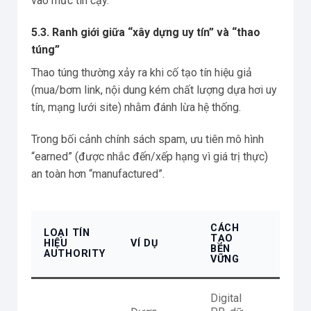
vào mức tin cậy.
5.3. Ranh giới giữa “xây dựng uy tín” và “thao
túng”
Thao túng thường xảy ra khi cố tạo tín hiệu giả
(mua/bơm link, nội dung kém chất lượng dựa hơi uy
tín, mạng lưới site) nhằm đánh lừa hệ thống.
Trong bối cảnh chính sách spam, ưu tiên mô hình
“earned” (được nhắc đến/xếp hạng vì giá trị thực)
an toàn hơn “manufactured”.
CÁCH
LOẠI TÍN
TẠO
HIỆU
VÍ DỤ
CÁCH
BỀN
AUTHORITY
VỮNG
Digital