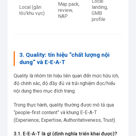
Local
Map pack,
NAP 
Local (gần
landing,
review,
quán,
tôi/khu vực)
GMB
NAP
tin đ
profile
3. Quality: tín hiệu “chất lượng nội
dung” và E-E-A-T
Quality là nhóm tín hiệu liên quan đến mức hữu ích,
độ chính xác, độ đầy đủ và trải nghiệm đọc/hiểu
nội dung theo mục đích trang.
Trong thực hành, quality thường được mô tả qua
“people-first content” và khung E-E-A-T
(Experience, Expertise, Authoritativeness, Trust).
3.1. E-E-A-T là gì (định nghĩa triển khai được)?