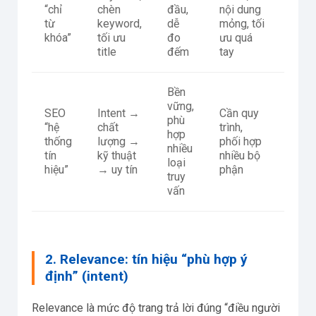
“chỉ
chèn
đầu,
nội dung
CTR
từ
keyword,
dễ
mỏng, tối
thấp;
khóa”
tối ưu
đo
ưu quá
hạng
title
đếm
tay
cập 
Bền
Nhiều
vững,
SEO
Intent →
Cần quy
“đún
phù
“hệ
chất
trình,
keyw
hợp
thống
lượng →
phối hợp
nhưn
nhiều
tín
kỹ thuật
nhiều bộ
vào t
loại
hiệu”
→ uy tín
phận
inde
truy
thiếu
vấn
2. Relevance: tín hiệu “phù hợp ý
định” (intent)
Relevance là mức độ trang trả lời đúng “điều người