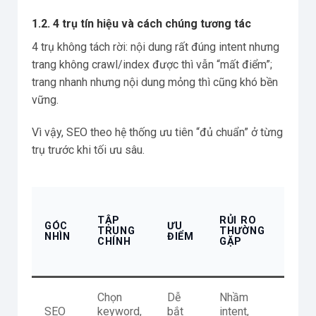
1.2. 4 trụ tín hiệu và cách chúng tương tác
4 trụ không tách rời: nội dung rất đúng intent nhưng
trang không crawl/index được thì vẫn “mất điểm”;
trang nhanh nhưng nội dung mỏng thì cũng khó bền
vững.
Vì vậy, SEO theo hệ thống ưu tiên “đủ chuẩn” ở từng
trụ trước khi tối ưu sâu.
DẤU 
CẦN
TẬP
RỦI RO
GÓC
ƯU
CHU
TRUNG
THƯỜNG
NHÌN
ĐIỂM
SANG
CHÍNH
GẶP
THỐ
HIỆU
Chọn
Dễ
Nhầm
Impr
SEO
keyword,
bắt
intent,
có n