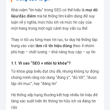
Khái niệm “tín hiệu” trong SEO có thể hiểu là
mọi dữ
liệu/đặc điểm
mà hệ thống tìm kiếm dùng để suy
luận về ý nghĩa, mức hữu ích và mức tin cậy của
một trang trong một ngữ cảnh truy vấn cụ thể.
Thay vì tối ưu từng mẹo rời rạc, tư duy hệ thống tập
trung vào việc
làm rõ tín hiệu đúng
theo 4 nhóm:
phù hợp – chất lượng – khả năng truy cập – uy tín.
1.1. Vì sao “SEO ≠ nhồi từ khóa”?
Từ khóa giúp biểu đạt chủ đề, nhưng không tự động
chứng minh rằng nội dung “đúng ý”, “đủ tốt”, “được
lập chỉ mục”, hay “đáng tin”.
Hệ thống xếp hạng thường kết hợp nhiều tín hiệu để
tăng xác suất hiển thị thông tin hữu ích và đáng tin
cậy.