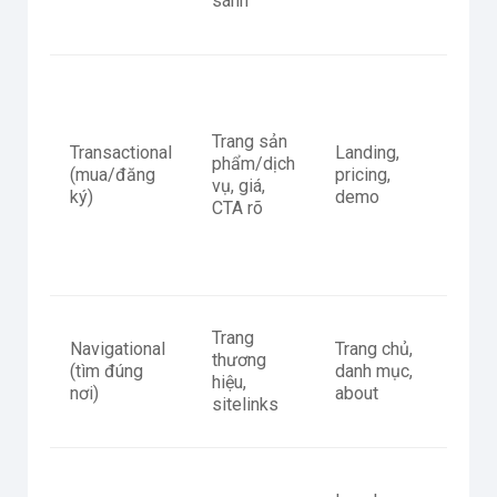
sánh
chứn
Trang sản
Thông
Transactional
Landing,
phẩm/dịch
trị, r
(mua/đăng
pricing,
vụ, giá,
kiện, 
ký)
demo
CTA rõ
elem
Trang
Thực
Navigational
Trang chủ,
thương
thể/b
(tìm đúng
danh mục,
hiệu,
điều
nơi)
about
sitelinks
tốt