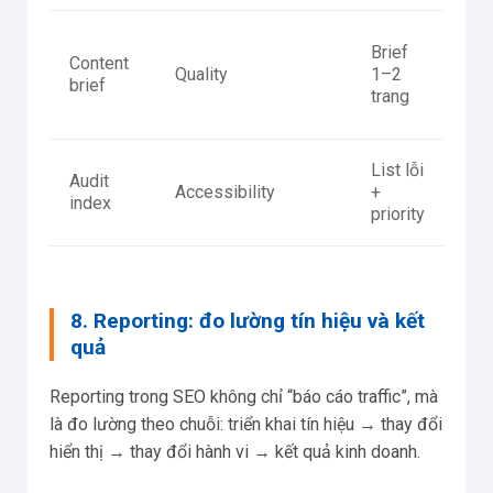
Có 
Brief
Content
+ y
Quality
1–2
brief
min
trang
chứ
List lỗi
Audit
URL
Accessibility
+
index
ind
priority
8. Reporting: đo lường tín hiệu và kết
quả
Reporting trong SEO không chỉ “báo cáo traffic”, mà
là đo lường theo chuỗi: triển khai tín hiệu → thay đổi
hiển thị → thay đổi hành vi → kết quả kinh doanh.