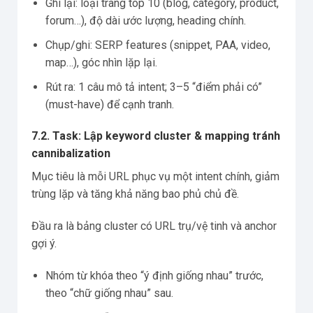
Ghi lại: loại trang top 10 (blog, category, product,
forum…), độ dài ước lượng, heading chính.
Chụp/ghi: SERP features (snippet, PAA, video,
map…), góc nhìn lặp lại.
Rút ra: 1 câu mô tả intent; 3–5 “điểm phải có”
(must-have) để cạnh tranh.
7.2. Task: Lập keyword cluster & mapping tránh
cannibalization
Mục tiêu là mỗi URL phục vụ một intent chính, giảm
trùng lặp và tăng khả năng bao phủ chủ đề.
Đầu ra là bảng cluster có URL trụ/vệ tinh và anchor
gợi ý.
Nhóm từ khóa theo “ý định giống nhau” trước,
theo “chữ giống nhau” sau.