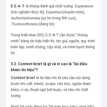
E-E-A-T
là khung đánh giá chất lượng:
Experience
(trải nghiệm thực tế),
Expertise
(chuyên môn),
Authoritativeness
(uy tín trong lĩnh vực),
Trustworthiness
(đáng tin).
Trong triển khai SEO, E-E-A-T cần được “chứng
minh” bằng tín hiệu hiển thị: tác giả, nguồn, quy trình
biên tập, minh chứng, cập nhật, và minh bạch thông
tin.
3.2. Content brief là gì và vì sao là “bộ điều
khiển tín hiệu”?
Content brief
là tài liệu mô tả yêu cầu nội dung
trước khi viết: intent, scope, cấu trúc, nguồn tham
khảo, ví dụ, thuật ngữ bắt buộc, và tiêu chí chất
lượng.
Brief tốt giúp đồng bộ “tín hiệu mục tiêu” giữa SEO