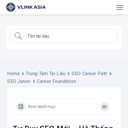
Bỏ
qua
nội
dung
Home
Trung Tâm Tài Liệu
SEO Career Path
SEO Junior
Career Foundation
Xem danh mục