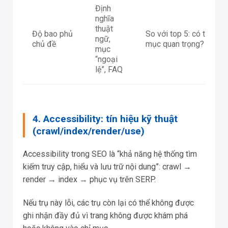
Định
nghĩa
thuật
Độ bao phủ
So với top 5: có thiếu
ngữ,
chủ đề
mục quan trọng?
mục
“ngoại
lệ”, FAQ
4. Accessibility: tín hiệu kỹ thuật
(crawl/index/render/use)
Accessibility trong SEO là “khả năng hệ thống tìm
kiếm truy cập, hiểu và lưu trữ nội dung”: crawl →
render → index → phục vụ trên SERP.
Nếu trụ này lỗi, các trụ còn lại có thể không được
ghi nhận đầy đủ vì trang không được khám phá