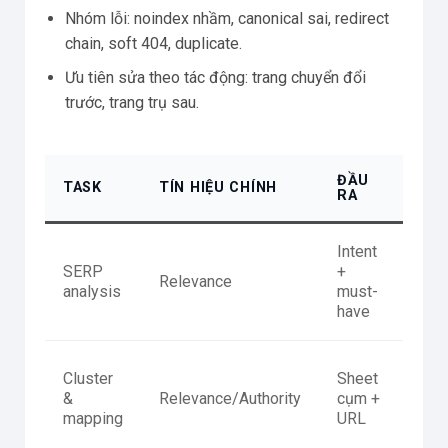
Nhóm lỗi: noindex nhầm, canonical sai, redirect
chain, soft 404, duplicate.
Ưu tiên sửa theo tác động: trang chuyển đổi
trước, trang trụ sau.
ĐẦU
QA
TASK
TÍN HIỆU CHÍNH
RA
TH
Intent
Trí
SERP
+
đư
Relevance
analysis
must-
pat
have
top
Kh
Cluster
Sheet
trù
&
Relevance/Authority
cụm +
inte
mapping
URL
UR