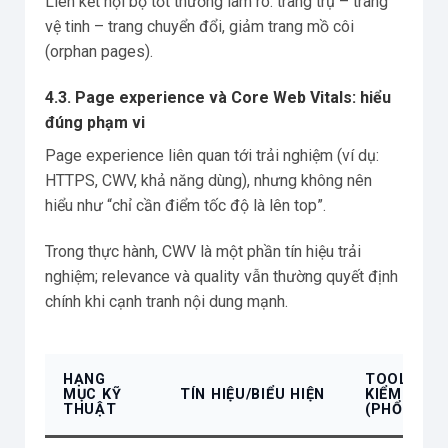
Liên kết nội bộ tốt thường làm rõ: trang trụ – trang
vệ tinh – trang chuyển đổi, giảm trang mồ côi
(orphan pages).
4.3. Page experience và Core Web Vitals: hiểu
đúng phạm vi
Page experience liên quan tới trải nghiệm (ví dụ:
HTTPS, CWV, khả năng dùng), nhưng không nên
hiểu như “chỉ cần điểm tốc độ là lên top”.
Trong thực hành, CWV là một phần tín hiệu trải
nghiệm; relevance và quality vẫn thường quyết định
chính khi cạnh tranh nội dung mạnh.
HẠNG
TOOL
MỤC KỸ
TÍN HIỆU/BIỂU HIỆN
KIỂM TRA
THUẬT
(PHỔ BIẾN)