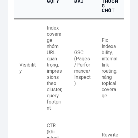
GỢI Ý
ĐÂU
THƯỜN
G
CHỐT
Index
covera
ge
Fix
nhóm
indexa
URL
GSC
bility,
quan
(Pages
internal
Visibilit
trọng,
/Perfor
link
y
impres
mance/
routing,
sions
Inspect
nâng
theo
)
topical
cluster,
covera
query
ge
footpri
nt
CTR
(khi
Rewrite
intent