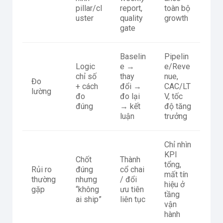
pillar/cl
report,
toàn bộ
uster
quality
growth
gate
Baselin
Pipelin
Logic
e →
e/Reve
chỉ số
thay
nue,
Đo
+ cách
đổi →
CAC/LT
lường
đo
đo lại
V, tốc
đúng
→ kết
độ tăng
luận
trưởng
Chỉ nhìn
KPI
Chốt
Thành
tổng,
Rủi ro
đúng
cổ chai
mất tín
thường
nhưng
/ đổi
hiệu ở
gặp
“không
ưu tiên
tầng
ai ship”
liên tục
vận
hành