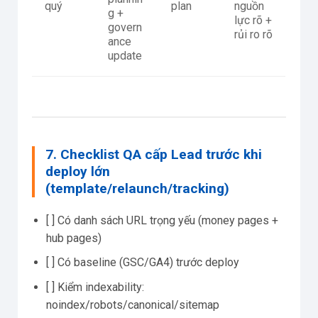
quý
plan
nguồn
g +
lực rõ +
govern
rủi ro rõ
ance
update
7. Checklist QA cấp Lead trước khi
deploy lớn
(template/relaunch/tracking)
[ ] Có danh sách URL trọng yếu (money pages +
hub pages)
[ ] Có baseline (GSC/GA4) trước deploy
[ ] Kiểm indexability:
noindex/robots/canonical/sitemap