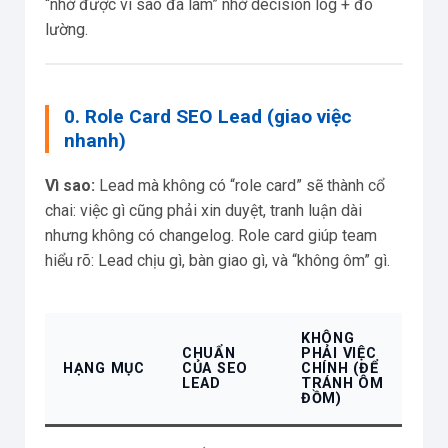
“nhớ được vì sao đã làm” nhờ decision log + đo
lường.
0. Role Card SEO Lead (giao việc
nhanh)
Vì sao:
Lead mà không có “role card” sẽ thành cổ
chai: việc gì cũng phải xin duyệt, tranh luận dài
nhưng không có changelog. Role card giúp team
hiểu rõ: Lead chịu gì, bàn giao gì, và “không ôm” gì.
KHÔNG
CHUẨN
PHẢI VIỆC
HẠNG MỤC
CỦA SEO
CHÍNH (ĐỂ
LEAD
TRÁNH ÔM
ĐỒM)