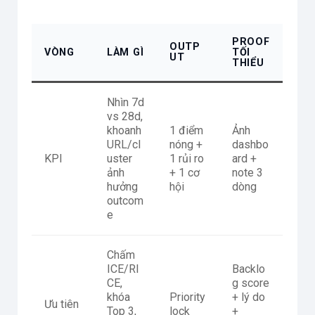
PROOF
OUTP
VÒNG
LÀM GÌ
TỐI
UT
THIỂU
Nhìn 7d
vs 28d,
khoanh
1 điểm
Ảnh
URL/cl
nóng +
dashbo
KPI
uster
1 rủi ro
ard +
ảnh
+ 1 cơ
note 3
hưởng
hội
dòng
outcom
e
Chấm
ICE/RI
Backlo
CE,
g score
khóa
Priority
+ lý do
Ưu tiên
Top 3,
lock
+