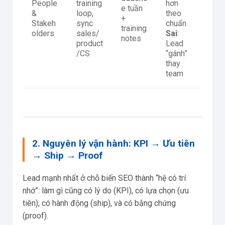
People
training
hơn
e tuần
&
loop,
theo
+
Stakeh
sync
chuẩn.
training
olders
sales/
Sai
:
notes
product
Lead
/CS
“gánh”
thay
team
2. Nguyên lý vận hành: KPI → Ưu tiên
→ Ship → Proof
Lead mạnh nhất ở chỗ biến SEO thành “hệ có trí
nhớ”: làm gì cũng có lý do (KPI), có lựa chọn (ưu
tiên), có hành động (ship), và có bằng chứng
(proof).