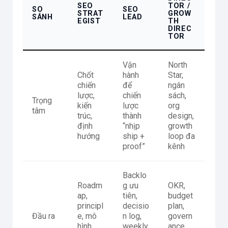
SEO
TOR /
SO
SEO
STRAT
GROW
SÁNH
LEAD
EGIST
TH
DIREC
TOR
Vận
North
Chốt
hành
Star,
chiến
để
ngân
lược,
chiến
sách,
Trọng
kiến
lược
org
tâm
trúc,
thành
design,
định
“nhịp
growth
hướng
ship +
loop đa
proof”
kênh
Backlo
Roadm
g ưu
OKR,
ap,
tiên,
budget
principl
decisio
plan,
Đầu ra
e, mô
n log,
govern
hình
weekly
ance