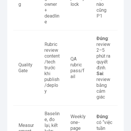
g
owner
lock
nào
+
cũng
deadlin
P1
e
Đúng
:
Rubric
review
review
2–5
content
phút ra
QA
/tech
quyết
Quality
rubric
trước
định.
Gate
pass/f
khi
Sai
:
ail
publish
review
/deplo
bằng
y
cảm
giác
Baselin
Weekly
Đúng
:
e, đo
one-
có “việc
Measur
lại, kết
page
tuần