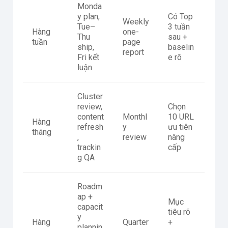
Monda
y plan,
Có Top
Weekly
Tue–
3 tuần
Hàng
one-
Thu
sau +
tuần
page
ship,
baselin
report
Fri kết
e rõ
luận
Cluster
review,
Chọn
content
Monthl
10 URL
Hàng
refresh
y
ưu tiên
tháng
,
review
nâng
trackin
cấp
g QA
Roadm
ap +
Mục
capacit
tiêu rõ
y
Hàng
Quarter
+
plannin