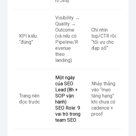
n/Jira)
Visibility →
Quality →
Outcome
Chỉ nhìn
KPI kiểu
(và nếu có:
top/CTR rồi
“đúng”
Pipeline/R
“tối ưu cho
evenue
đẹp số”
theo
landing)
Một ngày
của SEO
Nhảy thẳng
Lead (8h +
vào “mẹo
Trang nên
SOP vận
tăng hạng”
đọc trước
hành)
khi chưa có
SEO Role: 9
cadence +
vai trò trong
proof
team SEO