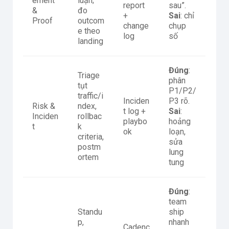
ement
luận;
report
sau”.
&
đo
+
Sai
: chỉ
Proof
outcom
change
chụp
e theo
log
số
landing
Đúng
:
Triage
phân
tụt
P1/P2/
traffic/i
Inciden
P3 rõ.
Risk &
ndex,
t log +
Sai
:
Inciden
rollbac
playbo
hoảng
t
k
ok
loạn,
criteria,
sửa
postm
lung
ortem
tung
Đúng
:
team
Standu
ship
p,
nhanh
Cadenc