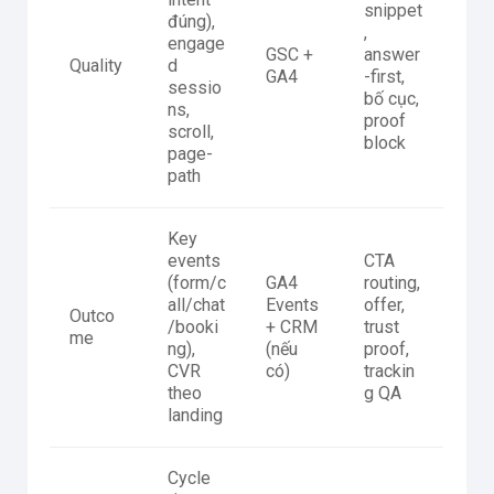
snippet
đúng),
,
engage
GSC +
answer
Quality
d
GA4
-first,
sessio
bố cục,
ns,
proof
scroll,
block
page-
path
Key
events
CTA
(form/c
GA4
routing,
all/chat
Events
offer,
Outco
/booki
+ CRM
trust
me
ng),
(nếu
proof,
CVR
có)
trackin
theo
g QA
landing
Cycle