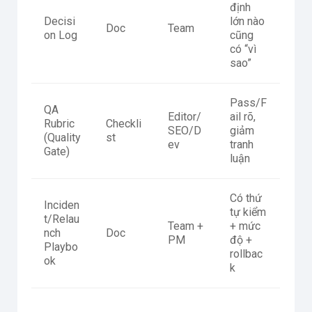
định
Decisi
lớn nào
Doc
Team
on Log
cũng
có “vì
sao”
Pass/F
QA
Editor/
ail rõ,
Rubric
Checkli
SEO/D
giảm
(Quality
st
ev
tranh
Gate)
luận
Có thứ
Inciden
tự kiểm
t/Relau
Team +
+ mức
nch
Doc
PM
độ +
Playbo
rollbac
ok
k