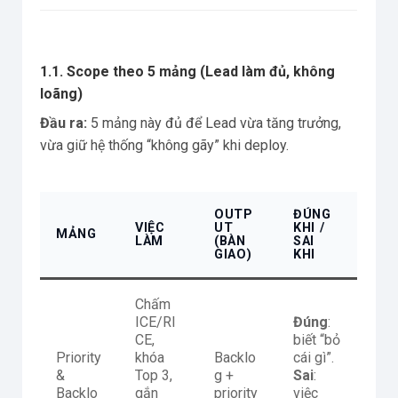
1.1. Scope theo 5 mảng (Lead làm đủ, không
loãng)
Đầu ra:
5 mảng này đủ để Lead vừa tăng trưởng,
vừa giữ hệ thống “không gãy” khi deploy.
OUTP
ĐÚNG
VIỆC
UT
KHI /
MẢNG
LÀM
(BÀN
SAI
GIAO)
KHI
Chấm
ICE/RI
Đúng
:
CE,
biết “bỏ
Priority
khóa
Backlo
cái gì”.
&
Top 3,
g +
Sai
:
Backlo
gắn
priority
việc