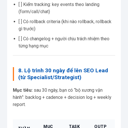
[ ] Kiểm tracking: key events theo landing
(form/call/chat)
[ ] Có rollback criteria (khi nào rollback, rollback
gì trước)
[ ] Có changelog + người chịu trách nhiệm theo
từng hạng mục
8. Lộ trình 30 ngày để lên SEO Lead
(từ Specialist/Strategist)
Mục tiêu:
sau 30 ngày, bạn có “bộ xương vận
hành”: backlog + cadence + decision log + weekly
report.
MỤC
TASK
OUTP