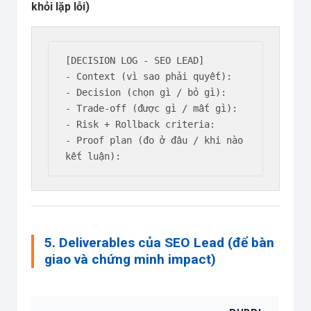
khỏi lặp lỗi)
[DECISION LOG - SEO LEAD]

- Context (vì sao phải quyết):

- Decision (chọn gì / bỏ gì):

- Trade-off (được gì / mất gì):

- Risk + Rollback criteria:

- Proof plan (đo ở đâu / khi nào 
5. Deliverables của SEO Lead (để bàn
giao và chứng minh impact)