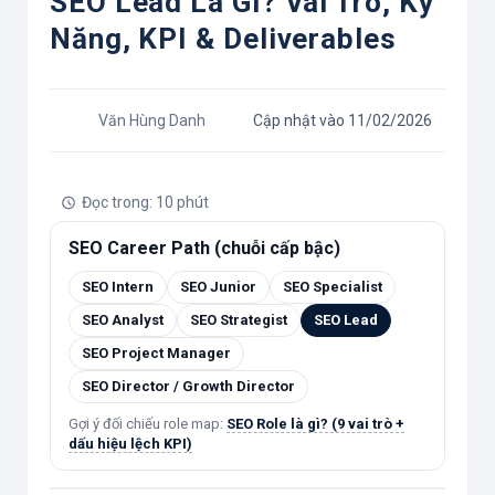
SEO Lead Là Gì? Vai Trò, Kỹ
Năng, KPI & Deliverables
Văn Hùng Danh
Cập nhật vào 11/02/2026
Đọc trong: 10 phút
SEO Career Path (chuỗi cấp bậc)
SEO Intern
SEO Junior
SEO Specialist
SEO Analyst
SEO Strategist
SEO Lead
SEO Project Manager
SEO Director / Growth Director
Gợi ý đối chiếu role map:
SEO Role là gì? (9 vai trò +
dấu hiệu lệch KPI)