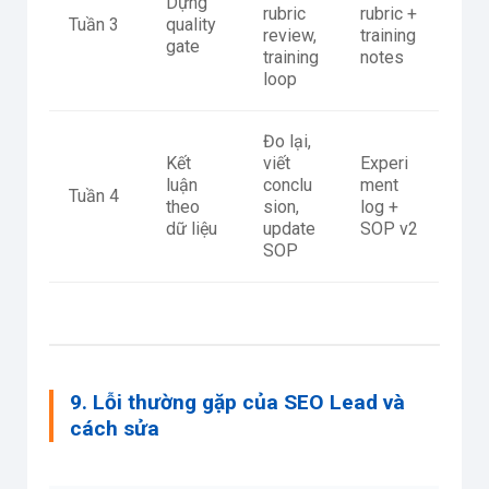
Dựng
rubric
rubric +
Tuần 3
quality
review,
training
gate
training
notes
loop
Đo lại,
Kết
viết
Experi
luận
conclu
ment
Tuần 4
theo
sion,
log +
dữ liệu
update
SOP v2
SOP
9. Lỗi thường gặp của SEO Lead và
cách sửa