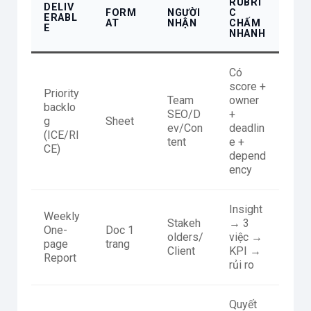
RUBRI
DELIV
FORM
NGƯỜI
C
ERABL
AT
NHẬN
CHẤM
E
NHANH
Có
score +
Priority
Team
owner
backlo
SEO/D
+
g
Sheet
ev/Con
deadlin
(ICE/RI
tent
e +
CE)
depend
ency
Insight
Weekly
Stakeh
→ 3
One-
Doc 1
olders/
việc →
page
trang
Client
KPI →
Report
rủi ro
Quyết