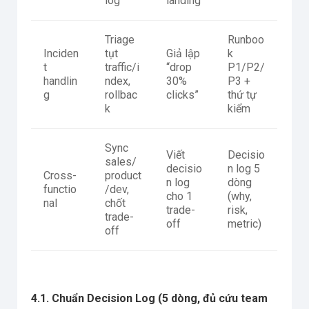
log
landing
Triage
Runboo
Inciden
tụt
Giả lập
k
t
traffic/i
“drop
P1/P2/
handlin
ndex,
30%
P3 +
g
rollbac
clicks”
thứ tự
k
kiểm
Sync
Viết
Decisio
sales/
decisio
n log 5
Cross-
product
n log
dòng
functio
/dev,
cho 1
(why,
nal
chốt
trade-
risk,
trade-
off
metric)
off
4.1. Chuẩn Decision Log (5 dòng, đủ cứu team