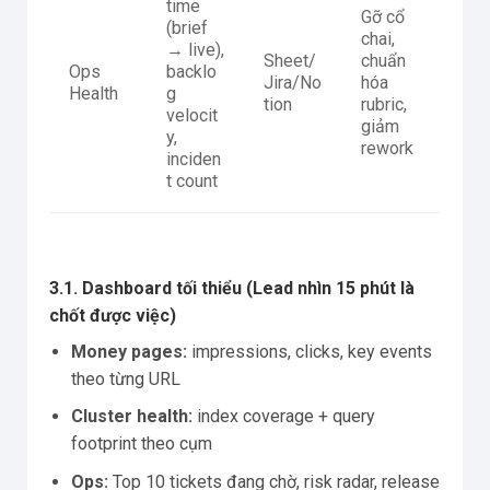
time
Gỡ cổ
(brief
chai,
→ live),
Sheet/
chuẩn
Ops
backlo
Jira/No
hóa
Health
g
tion
rubric,
velocit
giảm
y,
rework
inciden
t count
3.1. Dashboard tối thiểu (Lead nhìn 15 phút là
chốt được việc)
Money pages:
impressions, clicks, key events
theo từng URL
Cluster health:
index coverage + query
footprint theo cụm
Ops:
Top 10 tickets đang chờ, risk radar, release