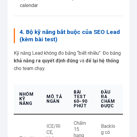
calendar
4. Bộ kỹ năng bắt buộc của SEO Lead
(kèm bài test)
Kỹ năng Lead không đo bằng “biết nhiều”. Đo bằng
khả năng ra quyết định đúng
và
để lại hệ thống
cho team chạy.
BÀI
ĐẦU
NHÓM
MÔ TẢ
TEST
RA
KỸ
NGẮN
60–90
CHẤM
NĂNG
PHÚT
ĐƯỢC
Chấm
ICE/RI
Backlo
15
CE,
g có
hạng