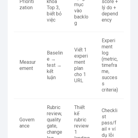
Prioriti
khóa
score +
mục
zation
Top 3,
lý do +
vào
biết bỏ
depend
backlo
việc
ency
g
Experi
ment
Viết 1
Baselin
log
experi
e →
(metric,
Measur
ment
test →
timefra
ement
plan
kết
me,
cho 1
luận
succes
URL
s
criteria)
Rubric
Thiết
Checkli
review,
kế
st
Govern
quality
rubric
pass/f
ance
gate,
review
ail + ví
change
1
dụ lỗi