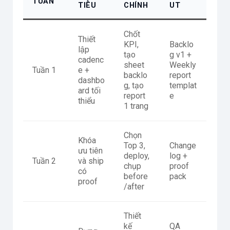
TUẦN
TIÊU
CHÍNH
UT
Chốt
Thiết
KPI,
Backlo
lập
tạo
g v1 +
cadenc
sheet
Weekly
Tuần 1
e +
backlo
report
dashbo
g, tạo
templat
ard tối
report
e
thiểu
1 trang
Chọn
Khóa
Top 3,
Change
ưu tiên
deploy,
log +
Tuần 2
và ship
chụp
proof
có
before
pack
proof
/after
Thiết
kế
QA