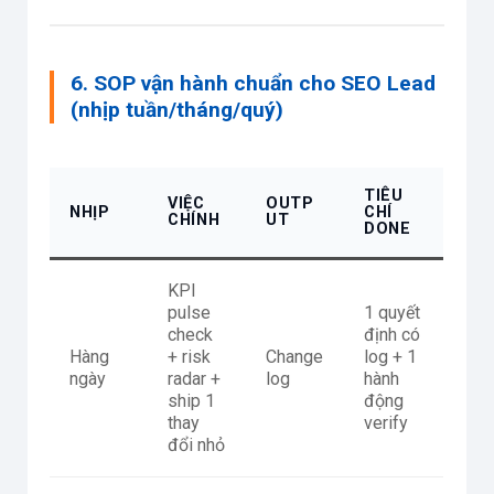
6. SOP vận hành chuẩn cho SEO Lead
(nhịp tuần/tháng/quý)
TIÊU
VIỆC
OUTP
NHỊP
CHÍ
CHÍNH
UT
DONE
KPI
pulse
1 quyết
check
định có
Hàng
+ risk
Change
log + 1
ngày
radar +
log
hành
ship 1
động
thay
verify
đổi nhỏ