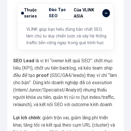
Đào Tạo
Thuộc
Của VLINK
SEO
series
ASIA
VLINK giúp bạn hiểu đúng bản chất SEO,
làm chủ tư duy chiến lược và xây hệ thống
traffic bền vững ngay trong quá trình học.
SEO Lead
là vị trí “owner kết quả SEO”: chốt mục
tiêu (KPI), chốt ưu tiên backlog, và kéo team ship
đều để tạo
proof
(GSC/GA4/leads) thay vì chỉ “làm
cho bận”. Dùng khi doanh nghiệp đã có execution
(Intern/Junior/Specialist/Analyst) nhưng thiếu
người khóa ưu tiên, quản trị rủi ro (tụt index/traffic,
relaunch), và kết nối SEO với outcome kinh doanh.
Lợi ích chính:
giảm trộn vai, giảm lãng phí triển
khai, tăng tốc ra kết quả theo cụm URL (cluster) và