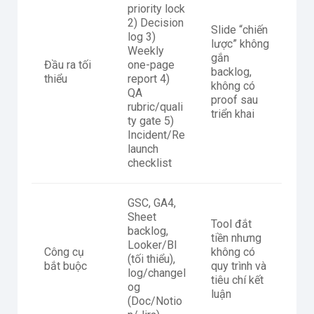
priority lock
2) Decision
Slide “chiến
log 3)
lược” không
Weekly
gắn
Đầu ra tối
one-page
backlog,
thiểu
report 4)
không có
QA
proof sau
rubric/quali
triển khai
ty gate 5)
Incident/Re
launch
checklist
GSC, GA4,
Sheet
Tool đắt
backlog,
tiền nhưng
Looker/BI
Công cụ
không có
(tối thiểu),
bắt buộc
quy trình và
log/changel
tiêu chí kết
og
luận
(Doc/Notio