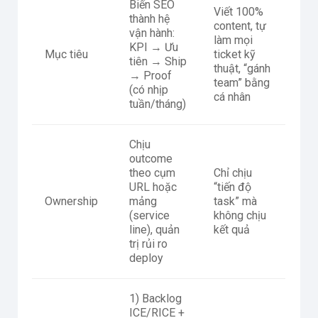
Biến SEO
Viết 100%
thành hệ
content, tự
vận hành:
làm mọi
KPI → Ưu
Mục tiêu
ticket kỹ
tiên → Ship
thuật, “gánh
→ Proof
team” bằng
(có nhịp
cá nhân
tuần/tháng)
Chịu
outcome
theo cụm
Chỉ chịu
URL hoặc
“tiến độ
Ownership
mảng
task” mà
(service
không chịu
line), quản
kết quả
trị rủi ro
deploy
1) Backlog
ICE/RICE +