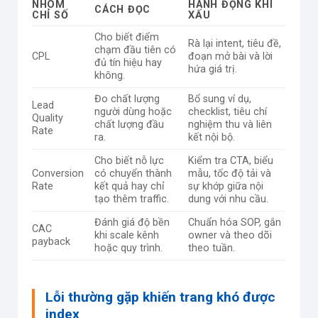
NHÓM
HÀNH ĐỘNG KHI
CÁCH ĐỌC
CHỈ SỐ
XẤU
Cho biết điểm
Rà lại intent, tiêu đề,
chạm đầu tiên có
CPL
đoạn mở bài và lời
đủ tín hiệu hay
hứa giá trị.
không.
Đo chất lượng
Bổ sung ví dụ,
Lead
người dùng hoặc
checklist, tiêu chí
Quality
chất lượng đầu
nghiệm thu và liên
Rate
ra.
kết nội bộ.
Cho biết nỗ lực
Kiểm tra CTA, biểu
Conversion
có chuyển thành
mẫu, tốc độ tải và
Rate
kết quả hay chỉ
sự khớp giữa nội
tạo thêm traffic.
dung với nhu cầu.
Đánh giá độ bền
Chuẩn hóa SOP, gắn
CAC
khi scale kênh
owner và theo dõi
payback
hoặc quy trình.
theo tuần.
Lỗi thường gặp khiến trang khó được
index