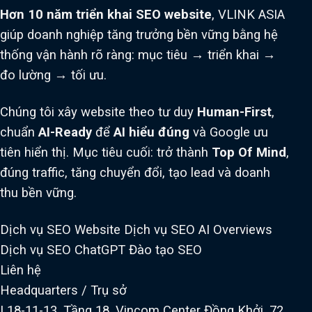
Hơn 10 năm triển khai SEO website
, VLINK ASIA
giúp doanh nghiệp tăng trưởng bền vững bằng hệ
thống vận hành rõ ràng: mục tiêu → triển khai →
đo lường → tối ưu.
Chúng tôi xây website theo tư duy
Human-First
,
chuẩn
AI-Ready
để
AI hiểu đúng
và Google ưu
tiên hiển thị. Mục tiêu cuối: trở thành
Top Of Mind
,
đúng traffic, tăng chuyển đổi, tạo lead và doanh
thu bền vững.
Dịch vụ SEO Website
Dịch vụ SEO AI Overviews
Dịch vụ SEO ChatGPT
Đào tạo SEO
Liên hệ
Headquarters / Trụ sở
L18-11-13, Tầng 18, Vincom Center Đồng Khởi, 72