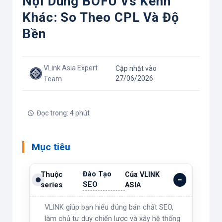
Nội Dung BOFU Vs Kênh
Khác: So Theo CPL Và Độ
Bền
VLink Asia Expert
Cập nhật vào
27/06/2026
Team
Đọc trong: 4 phút
Mục tiêu
Đào Tạo
Thuộc
Của VLINK
SEO
series
ASIA
VLINK giúp bạn hiểu đúng bản chất SEO,
làm chủ tư duy chiến lược và xây hệ thống