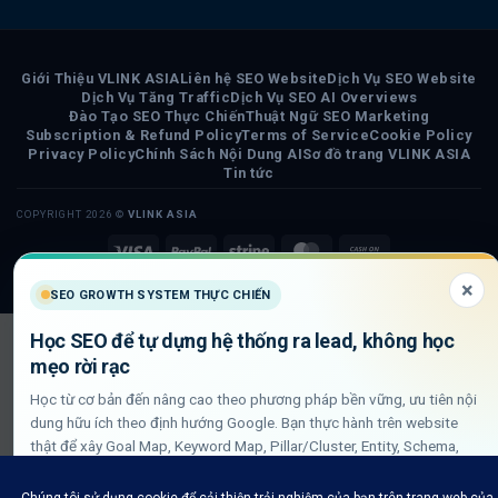
Giới Thiệu VLINK ASIA
Liên hệ SEO Website
Dịch Vụ SEO Website
Dịch Vụ Tăng Traffic
Dịch Vụ SEO AI Overviews
Đào Tạo SEO Thực Chiến
Thuật Ngữ SEO Marketing
Subscription & Refund Policy
Terms of Service
Cookie Policy
Privacy Policy
Chính Sách Nội Dung AI
Sơ đồ trang VLINK ASIA
Tin tức
COPYRIGHT 2026 ©
VLINK ASIA
Visa
PayPal
Stripe
MasterCard
Cash
On
×
SEO GROWTH SYSTEM THỰC CHIẾN
Delivery
Học SEO để tự dựng hệ thống ra lead, không học
mẹo rời rạc
Học từ cơ bản đến nâng cao theo phương pháp bền vững, ưu tiên nội
dung hữu ích theo định hướng Google. Bạn thực hành trên website
thật để xây Goal Map, Keyword Map, Pillar/Cluster, Entity, Schema,
DLN internal link và QA GSC/GA4.