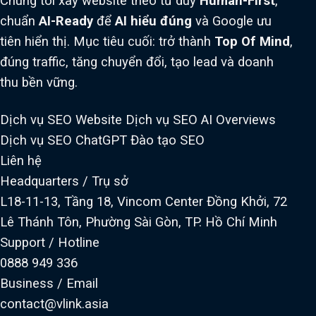
Chúng tôi xây website theo tư duy
Human-First
,
chuẩn
AI-Ready
để
AI hiểu đúng
và Google ưu
tiên hiển thị. Mục tiêu cuối: trở thành
Top Of Mind
,
đúng traffic, tăng chuyển đổi, tạo lead và doanh
thu bền vững.
Dịch vụ SEO Website
Dịch vụ SEO AI Overviews
Dịch vụ SEO ChatGPT
Đào tạo SEO
Liên hệ
Headquarters / Trụ sở
L18-11-13, Tầng 18, Vincom Center Đồng Khởi, 72
Lê Thánh Tôn, Phường Sài Gòn, TP. Hồ Chí Minh
Support / Hotline
0888 949 336
Business / Email
contact@vlink.asia