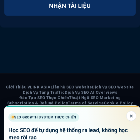
NHẬN TÀI LIỆU
Giới Thiệu VLINK ASIA
Liên hệ SEO Website
Dịch Vụ SEO Website
Dịch Vụ Tăng Traffic
Dịch Vụ SEO AI Overviews
Đào Tạo SEO Thực Chiến
Thuật Ngữ SEO Marketing
Subscription & Refund Policy
Terms of Service
Cookie Policy
Privacy Policy
Chính Sách Nội Dung AI
Sơ đồ trang VLINK ASIA
Tin tức
×
SEO GROWTH SYSTEM THỰC CHIẾN
COPYRIGHT 2026 ©
VLINK ASIA
Học SEO để tự dựng hệ thống ra lead, không học
Visa
PayPal
Stripe
MasterCard
Cash
mẹo rời rạc