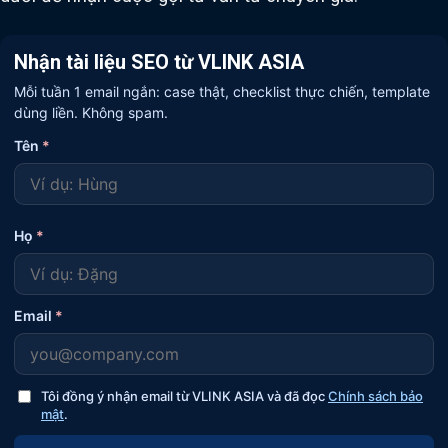
Nhận tài liệu SEO từ VLINK ASIA
Mỗi tuần 1 email ngắn: case thật, checklist thực chiến, template
dùng liền. Không spam.
Tên
*
Họ
*
Email
*
Tôi đồng ý nhận email từ VLINK ASIA và đã đọc
Chính sách bảo
mật
.