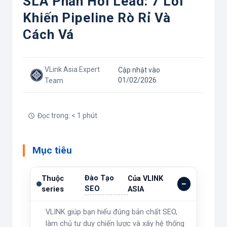
SLA Phản Hồi Lead: 7 Lỗi
Khiến Pipeline Rò Rỉ Và
Cách Vá
VLink Asia Expert
Cập nhật vào
01/02/2026
Team
Đọc trong: < 1 phút
Mục tiêu
Đào Tạo
Thuộc
Của VLINK
SEO
series
ASIA
VLINK giúp bạn hiểu đúng bản chất SEO,
làm chủ tư duy chiến lược và xây hệ thống