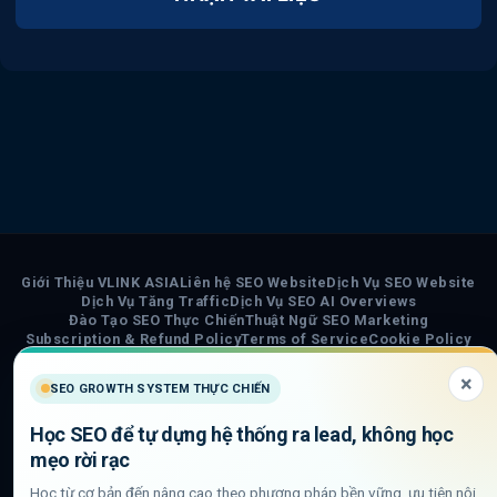
Giới Thiệu VLINK ASIA
Liên hệ SEO Website
Dịch Vụ SEO Website
Dịch Vụ Tăng Traffic
Dịch Vụ SEO AI Overviews
Đào Tạo SEO Thực Chiến
Thuật Ngữ SEO Marketing
Subscription & Refund Policy
Terms of Service
Cookie Policy
Privacy Policy
Chính Sách Nội Dung AI
Sơ đồ trang VLINK ASIA
Tin tức
×
SEO GROWTH SYSTEM THỰC CHIẾN
COPYRIGHT 2026 ©
VLINK ASIA
Học SEO để tự dựng hệ thống ra lead, không học
Visa
PayPal
Stripe
MasterCard
Cash
mẹo rời rạc
On
Học từ cơ bản đến nâng cao theo phương pháp bền vững, ưu tiên nội