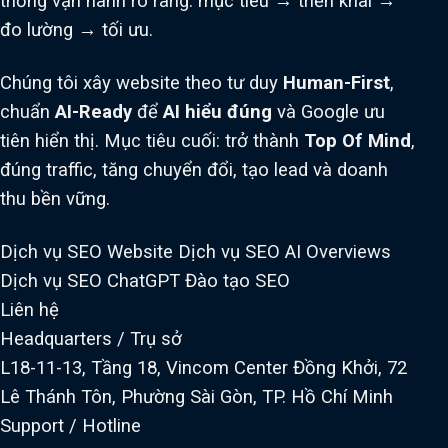
thống vận hành rõ ràng: mục tiêu → triển khai →
đo lường → tối ưu.
Chúng tôi xây website theo tư duy
Human-First
,
chuẩn
AI-Ready
để
AI hiểu đúng
và Google ưu
tiên hiển thị. Mục tiêu cuối: trở thành
Top Of Mind
,
đúng traffic, tăng chuyển đổi, tạo lead và doanh
thu bền vững.
Dịch vụ SEO Website
Dịch vụ SEO AI Overviews
Dịch vụ SEO ChatGPT
Đào tạo SEO
Liên hệ
Headquarters / Trụ sở
L18-11-13, Tầng 18, Vincom Center Đồng Khởi, 72
Lê Thánh Tôn, Phường Sài Gòn, TP. Hồ Chí Minh
Support / Hotline