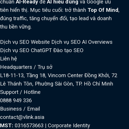
chuẩn
AI-Ready
để
AI hiểu đúng
và Google ưu
tiên hiển thị. Mục tiêu cuối: trở thành
Top Of Mind
,
đúng traffic, tăng chuyển đổi, tạo lead và doanh
thu bền vững.
Dịch vụ SEO Website
Dịch vụ SEO AI Overviews
Dịch vụ SEO ChatGPT
Đào tạo SEO
Liên hệ
Headquarters / Trụ sở
L18-11-13, Tầng 18, Vincom Center Đồng Khởi, 72
Lê Thánh Tôn, Phường Sài Gòn, TP. Hồ Chí Minh
Support / Hotline
0888 949 336
Business / Email
contact@vlink.asia
MST:
0316573663
|
Corporate Identity