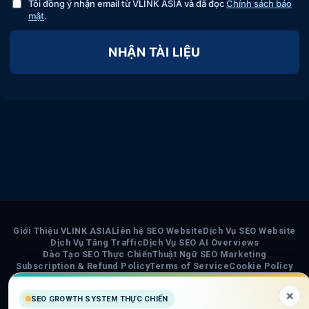
Tôi đồng ý nhận email từ VLINK ASIA và đã đọc
Chính sách bảo
mật
.
NHẬN TÀI LIỆU
Giới Thiệu VLINK ASIA
Liên hệ SEO Website
Dịch Vụ SEO Website
Dịch Vụ Tăng Traffic
Dịch Vụ SEO AI Overviews
Đào Tạo SEO Thực Chiến
Thuật Ngữ SEO Marketing
Subscription & Refund Policy
Terms of Service
Cookie Policy
Privacy Policy
Chính Sách Nội Dung AI
Sơ đồ trang VLINK ASIA
Tin tức
×
SEO GROWTH SYSTEM THỰC CHIẾN