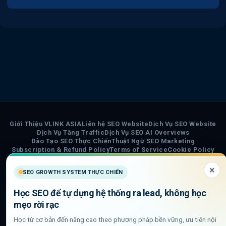
Giới Thiệu VLINK ASIA
Liên hệ SEO Website
Dịch Vụ SEO Website
Dịch Vụ Tăng Traffic
Dịch Vụ SEO AI Overviews
Đào Tạo SEO Thực Chiến
Thuật Ngữ SEO Marketing
Subscription & Refund Policy
Terms of Service
Cookie Policy
Privacy Policy
Chính Sách Nội Dung AI
Sơ đồ trang VLINK ASIA
Tin tức
×
SEO GROWTH SYSTEM THỰC CHIẾN
COPYRIGHT 2026 ©
VLINK ASIA
Học SEO để tự dựng hệ thống ra lead, không học
Visa
PayPal
Stripe
MasterCard
Cash
mẹo rời rạc
On
Học từ cơ bản đến nâng cao theo phương pháp bền vững, ưu tiên nội