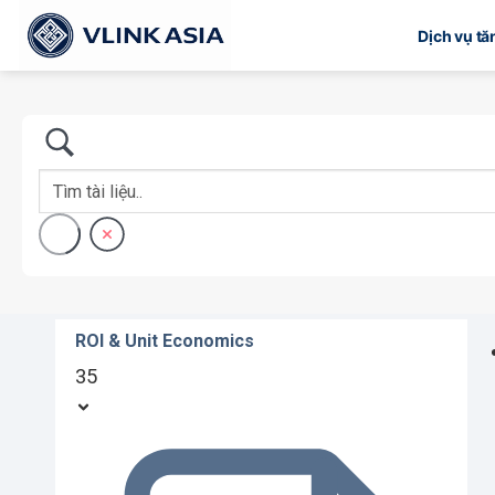
Bỏ
Dịch vụ t
qua
nội
dung
ROI & Unit Economics
35