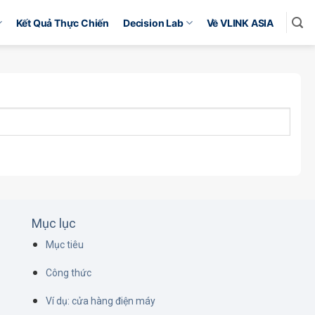
Kết Quả Thực Chiến
Decision Lab
Về VLINK ASIA
Mục lục
Mục tiêu
Công thức
Ví dụ: cửa hàng điện máy