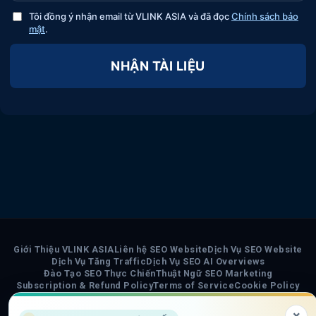
Tôi đồng ý nhận email từ VLINK ASIA và đã đọc
Chính sách bảo
mật
.
NHẬN TÀI LIỆU
Giới Thiệu VLINK ASIA
Liên hệ SEO Website
Dịch Vụ SEO Website
Dịch Vụ Tăng Traffic
Dịch Vụ SEO AI Overviews
Đào Tạo SEO Thực Chiến
Thuật Ngữ SEO Marketing
Subscription & Refund Policy
Terms of Service
Cookie Policy
Privacy Policy
Chính Sách Nội Dung AI
Sơ đồ trang VLINK ASIA
Tin tức