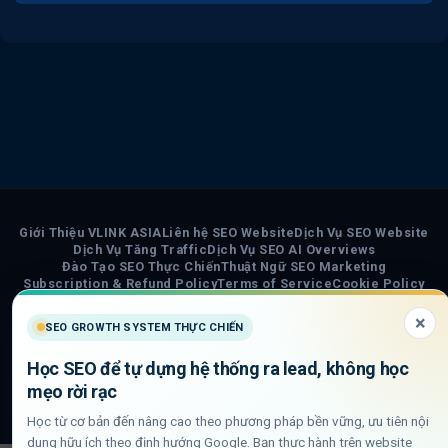
Giới Thiệu VLINK ASIA
Liên hệ SEO Website
Dịch Vụ SEO Website
Dịch Vụ Tăng Traffic
Dịch Vụ SEO AI Overviews
Đào Tạo SEO Thực Chiến
Thuật Ngữ SEO Marketing
Subscription & Refund Policy
Terms of Service
Cookie Policy
Privacy Policy
Chính Sách Nội Dung AI
Sơ đồ trang VLINK ASIA
Tin tức
×
SEO GROWTH SYSTEM THỰC CHIẾN
COPYRIGHT 2026 ©
VLINK ASIA
Học SEO để tự dựng hệ thống ra lead, không học
Visa
PayPal
Stripe
MasterCard
Cash
mẹo rời rạc
On
Học từ cơ bản đến nâng cao theo phương pháp bền vững, ưu tiên nội
Delivery
dung hữu ích theo định hướng Google. Bạn thực hành trên website