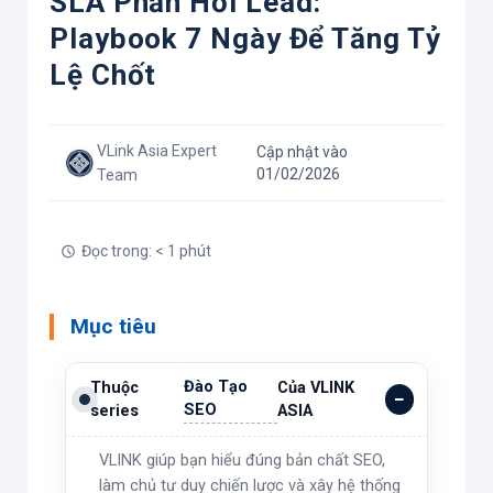
SLA Phản Hồi Lead:
Playbook 7 Ngày Để Tăng Tỷ
Lệ Chốt
VLink Asia Expert
Cập nhật vào
01/02/2026
Team
Đọc trong: < 1 phút
Mục tiêu
Đào Tạo
Thuộc
Của VLINK
SEO
series
ASIA
VLINK giúp bạn hiểu đúng bản chất SEO,
làm chủ tư duy chiến lược và xây hệ thống