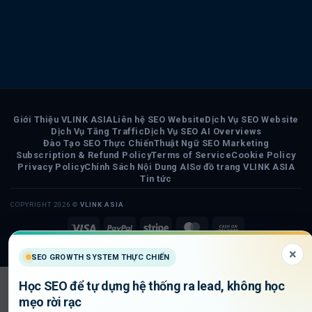
Giới Thiệu VLINK ASIA
Liên hệ SEO Website
Dịch Vụ SEO Website
Dịch Vụ Tăng Traffic
Dịch Vụ SEO AI Overviews
Đào Tạo SEO Thực Chiến
Thuật Ngữ SEO Marketing
Subscription & Refund Policy
Terms of Service
Cookie Policy
Privacy Policy
Chính Sách Nội Dung AI
Sơ đồ trang VLINK ASIA
Tin tức
COPYRIGHT 2026 ©
VLINK ASIA
Visa
PayPal
Stripe
MasterCard
Cash
On
×
SEO GROWTH SYSTEM THỰC CHIẾN
Delivery
Học SEO để tự dựng hệ thống ra lead, không học
mẹo rời rạc