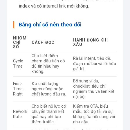
index và có internal link mới không.
Bảng chỉ số nên theo dõi
NHÓM
HÀNH ĐỘNG KHI
CHỈ
CÁCH ĐỌC
XẤU
SỐ
Cho biết điểm
Rà lại intent, tiêu đề,
Cycle
chạm đầu tiên có
đoạn mở bài và lời hứa
Time
đủ tín hiệu hay
giá trị.
không.
Bổ sung ví dụ,
First-
Đo chất lượng
checklist, tiêu chí
Time-
người dùng hoặc
nghiệm thu và liên kết
Right
chất lượng đầu ra.
nội bộ.
Cho biết nỗ lực có
Kiểm tra CTA, biểu
Rework
chuyển thành kết
mẫu, tốc độ tải và sự
Rate
quả hay chỉ tạo
khớp giữa nội dung với
thêm traffic.
nhu cầu.