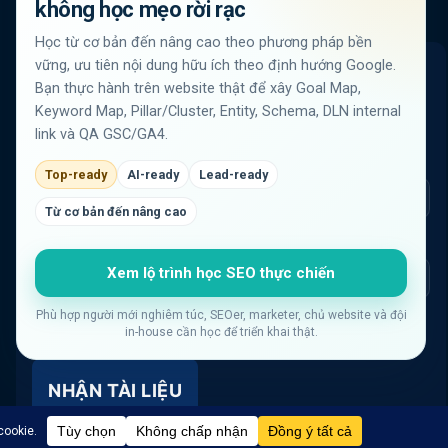
bên dưới để nhận cuộc gọi tư vấn từ chuyên gia.
không học mẹo rời rạc
Học từ cơ bản đến nâng cao theo phương pháp bền
vững, ưu tiên nội dung hữu ích theo định hướng Google.
Nhận tài liệu SEO từ VLINK ASIA
Bạn thực hành trên website thật để xây Goal Map,
Mỗi tuần 1 email ngắn: case thật, checklist thực chiến,
Keyword Map, Pillar/Cluster, Entity, Schema, DLN internal
template dùng liền. Không spam.
link và QA GSC/GA4.
Tên
*
Họ
*
Top-ready
AI-ready
Lead-ready
Từ cơ bản đến nâng cao
Email
*
Xem lộ trình học SEO thực chiến
Phù hợp người mới nghiêm túc, SEOer, marketer, chủ website và đội
Tôi đồng ý nhận email từ VLINK ASIA và đã đọc
Chính sách
in-house cần học để triển khai thật.
bảo mật
.
NHẬN TÀI LIỆU