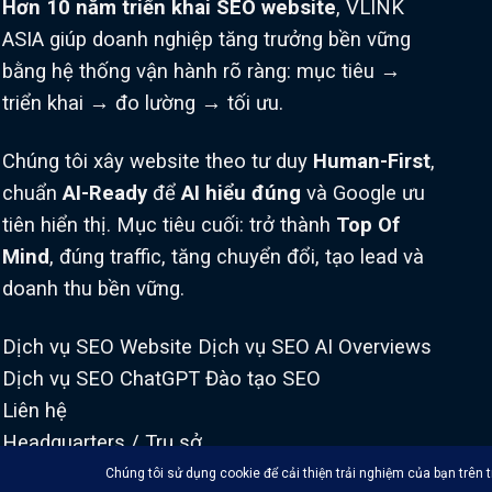
Hơn 10 năm triển khai SEO website
, VLINK
ASIA giúp doanh nghiệp tăng trưởng bền vững
bằng hệ thống vận hành rõ ràng: mục tiêu →
triển khai → đo lường → tối ưu.
Chúng tôi xây website theo tư duy
Human-First
,
chuẩn
AI-Ready
để
AI hiểu đúng
và Google ưu
tiên hiển thị. Mục tiêu cuối: trở thành
Top Of
Mind
, đúng traffic, tăng chuyển đổi, tạo lead và
doanh thu bền vững.
Dịch vụ SEO Website
Dịch vụ SEO AI Overviews
Dịch vụ SEO ChatGPT
Đào tạo SEO
Liên hệ
Headquarters / Trụ sở
L18-11-13, Tầng 18, Vincom Center Đồng Khởi,