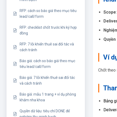
RFP: cách so báo giá theo mục tiêu
Scope
lead/call/form
Delive
RFP: checklist chốt trước khi ký hợp
Nghiệm
đồng
Quyền 
RFP: 7 lỗi khiến thuê sai đối tác và
cách tránh
Ví d
Báo giá: cách so báo giá theo mục
tiêu lead/call/form
Chốt theo 
Báo giá: 7 lỗi khiến thuê sai đối tác
và cách tránh
Tham
Báo giá: mẫu 1 trang + ví dụ phòng
khám nha khoa
Bảng gi
Deliver
Quyền dữ liệu: tiêu chí DONE để
nghiệm thu minh bạch