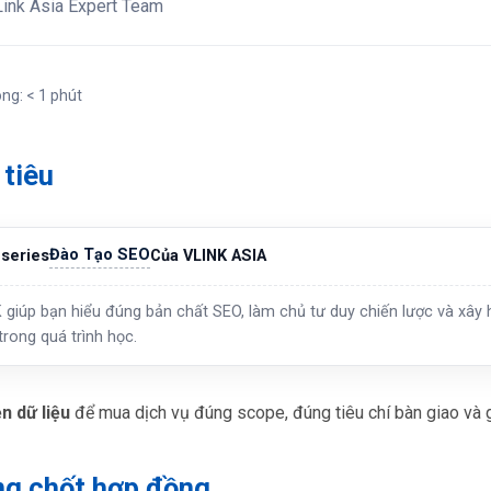
ink Asia Expert Team
ong: < 1 phút
tiêu
Đào Tạo SEO
series
Của VLINK ASIA
 giúp bạn hiểu đúng bản chất SEO, làm chủ tư duy chiến lược và xây h
trong quá trình học.
n dữ liệu
để mua dịch vụ đúng scope, đúng tiêu chí bàn giao và g
g chốt hợp đồng