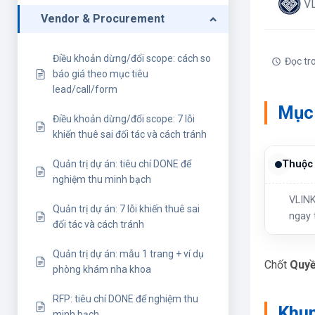
VL
Vendor & Procurement
Điều khoản dừng/đổi scope: cách so
Đọc tr
báo giá theo mục tiêu
lead/call/form
Mục 
Điều khoản dừng/đổi scope: 7 lỗi
khiến thuê sai đối tác và cách tránh
Quản trị dự án: tiêu chí DONE để
Thuộc 
nghiệm thu minh bạch
VLINK
Quản trị dự án: 7 lỗi khiến thuê sai
ngay 
đối tác và cách tránh
Quản trị dự án: mẫu 1 trang + ví dụ
Chốt
Quyề
phòng khám nha khoa
RFP: tiêu chí DONE để nghiệm thu
Khun
minh bạch