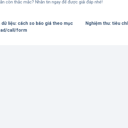
ẫn còn thắc mắc? Nhắn tin ngay để được giải đáp nhé!
 dữ liệu: cách so báo giá theo mục
Nghiệm thu: tiêu ch
ead/call/form