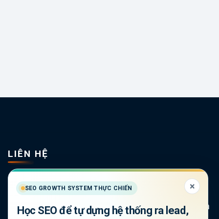
LIÊN HỆ
Đừng bỏ lỡ cơ hội đưa Website của bạn lên TOP
×
SEO GROWTH SYSTEM THỰC CHIẾN
Google và gia tăng hiệu quả kinh doanh.
Chọn giải pháp phù hợp và điền thông tin vào form
Học SEO để tự dựng hệ thống ra lead,