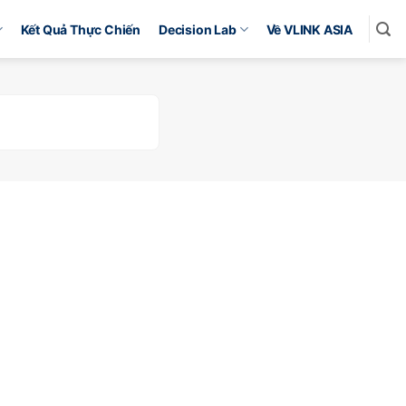
Kết Quả Thực Chiến
Decision Lab
Về VLINK ASIA