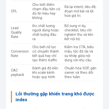
Cho biết điểm
Rà lại intent, tiêu đề,
chạm đầu tiên có
CPL
đoạn mở bài và lời
đủ tín hiệu hay
hứa giá trị.
không.
Đo chất lượng
Bổ sung ví dụ,
Lead
người dùng hoặc
checklist, tiêu chí
Quality
chất lượng đầu
nghiệm thu và liên
Rate
ra.
kết nội bộ.
Cho biết nỗ lực
Kiểm tra CTA, biểu
Conversion
có chuyển thành
mẫu, tốc độ tải và
Rate
kết quả hay chỉ
sự khớp giữa nội
tạo thêm traffic.
dung với nhu cầu.
Đánh giá độ bền
Chuẩn hóa SOP, gắn
CAC
khi scale kênh
owner và theo dõi
payback
hoặc quy trình.
theo tuần.
Lỗi thường gặp khiến trang khó được
index