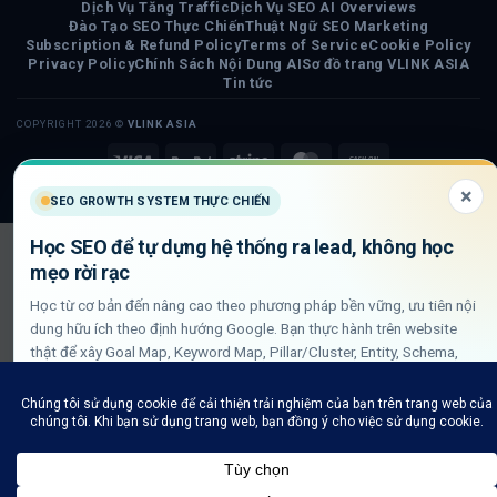
Dịch Vụ Tăng Traffic
Dịch Vụ SEO AI Overviews
Đào Tạo SEO Thực Chiến
Thuật Ngữ SEO Marketing
Subscription & Refund Policy
Terms of Service
Cookie Policy
Privacy Policy
Chính Sách Nội Dung AI
Sơ đồ trang VLINK ASIA
Tin tức
COPYRIGHT 2026 ©
VLINK ASIA
Visa
PayPal
Stripe
MasterCard
Cash
On
×
SEO GROWTH SYSTEM THỰC CHIẾN
Delivery
Học SEO để tự dựng hệ thống ra lead, không học
mẹo rời rạc
Học từ cơ bản đến nâng cao theo phương pháp bền vững, ưu tiên nội
dung hữu ích theo định hướng Google. Bạn thực hành trên website
thật để xây Goal Map, Keyword Map, Pillar/Cluster, Entity, Schema,
DLN internal link và QA GSC/GA4.
Xem lộ trình học SEO thực chiến