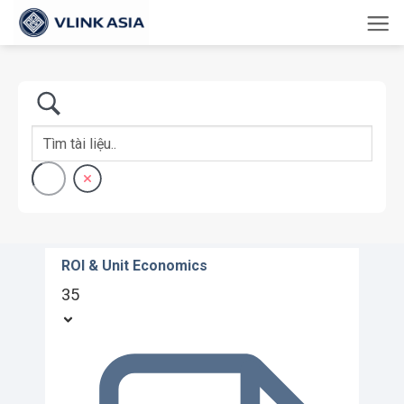
Bỏ
qua
nội
dung
ROI & Unit Economics
35