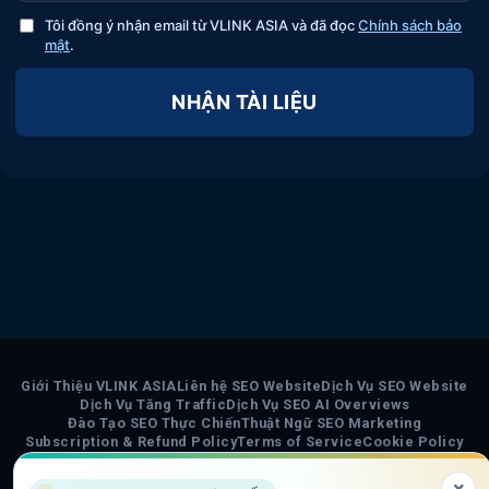
Tôi đồng ý nhận email từ VLINK ASIA và đã đọc
Chính sách bảo
mật
.
NHẬN TÀI LIỆU
Giới Thiệu VLINK ASIA
Liên hệ SEO Website
Dịch Vụ SEO Website
Dịch Vụ Tăng Traffic
Dịch Vụ SEO AI Overviews
Đào Tạo SEO Thực Chiến
Thuật Ngữ SEO Marketing
Subscription & Refund Policy
Terms of Service
Cookie Policy
Privacy Policy
Chính Sách Nội Dung AI
Sơ đồ trang VLINK ASIA
Tin tức