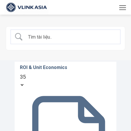
Bỏ
qua
nội
dung
ROI & Unit Economics
35