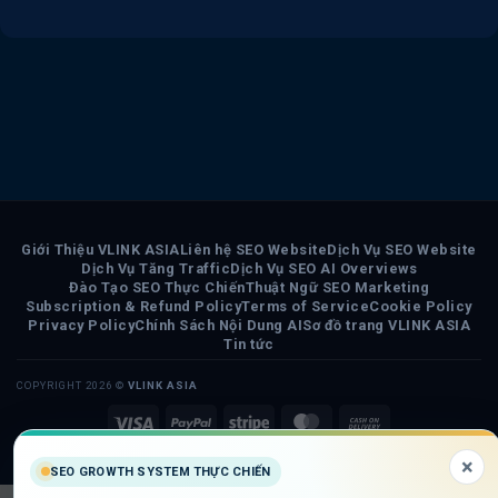
Giới Thiệu VLINK ASIA
Liên hệ SEO Website
Dịch Vụ SEO Website
Dịch Vụ Tăng Traffic
Dịch Vụ SEO AI Overviews
Đào Tạo SEO Thực Chiến
Thuật Ngữ SEO Marketing
Subscription & Refund Policy
Terms of Service
Cookie Policy
Privacy Policy
Chính Sách Nội Dung AI
Sơ đồ trang VLINK ASIA
Tin tức
COPYRIGHT 2026 ©
VLINK ASIA
Visa
PayPal
Stripe
MasterCard
Cash
On
×
SEO GROWTH SYSTEM THỰC CHIẾN
Delivery