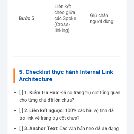
Liên kết
chéo giữa
Giữ chân
Bước 5
các Spoke
người dùng.
(Cross-
linking).
5. Checklist thực hành Internal Link
Architecture
[ ]
1. Kiểm tra Hub:
Đã có trang trụ cột tổng quan
cho từng chủ đề lớn chưa?
[ ]
2. Liên kết ngược:
100% các bài vệ tinh đã
trỏ link về trang trụ cột chưa?
[ ]
3. Anchor Text:
Các văn bản neo đã đa dạng