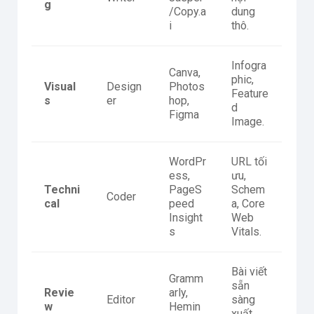
g
/Copy.a
dung
i
thô.
Infogra
Canva,
phic,
Visual
Design
Photos
Feature
s
er
hop,
d
Figma
Image.
WordPr
URL tối
ess,
ưu,
Techni
PageS
Schem
Coder
cal
peed
a, Core
Insight
Web
s
Vitals.
Bài viết
Gramm
sẵn
Revie
arly,
Editor
sàng
w
Hemin
xuất