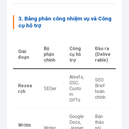
3. Bảng phân công nhiệm vụ và Công
cụ hỗ trợ
Bộ
Công
Đầu ra
Giai
phận
cụ hỗ
(Delive
đoạn
chính
trợ
rable)
Ahrefs,
SEO
GSC,
Resea
Brief
SEOer
Custo
rch
hoàn
m
chỉnh.
GPTs
Google
Bản
Docs,
thảo
Writin
Writer
Jasper
nội