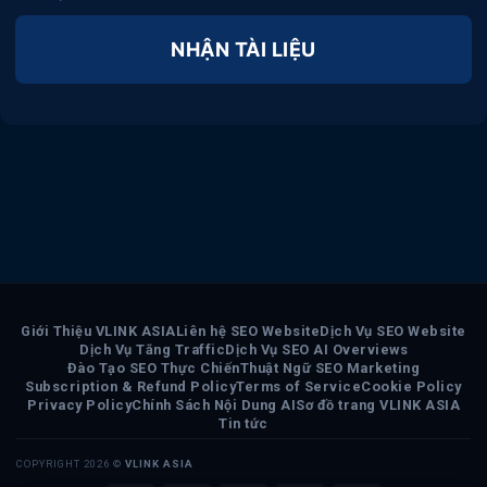
NHẬN TÀI LIỆU
Giới Thiệu VLINK ASIA
Liên hệ SEO Website
Dịch Vụ SEO Website
Dịch Vụ Tăng Traffic
Dịch Vụ SEO AI Overviews
Đào Tạo SEO Thực Chiến
Thuật Ngữ SEO Marketing
Subscription & Refund Policy
Terms of Service
Cookie Policy
Privacy Policy
Chính Sách Nội Dung AI
Sơ đồ trang VLINK ASIA
Tin tức
COPYRIGHT 2026 ©
VLINK ASIA