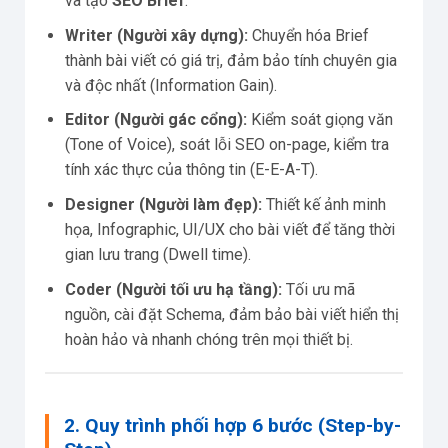
và tạo
SEO Brief
.
Writer (Người xây dựng):
Chuyển hóa Brief
thành bài viết có giá trị, đảm bảo tính chuyên gia
và độc nhất (Information Gain).
Editor (Người gác cổng):
Kiểm soát giọng văn
(Tone of Voice), soát lỗi SEO on-page, kiểm tra
tính xác thực của thông tin (E-E-A-T).
Designer (Người làm đẹp):
Thiết kế ảnh minh
họa, Infographic, UI/UX cho bài viết để tăng thời
gian lưu trang (Dwell time).
Coder (Người tối ưu hạ tầng):
Tối ưu mã
nguồn, cài đặt Schema, đảm bảo bài viết hiển thị
hoàn hảo và nhanh chóng trên mọi thiết bị.
2. Quy trình phối hợp 6 bước (Step-by-