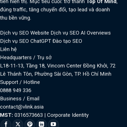
tiên hiển thị. Mục tiêu cuối: trở thành
Top Of Mind
,
đúng traffic, tăng chuyển đổi, tạo lead và doanh
thu bền vững.
Dịch vụ SEO Website
Dịch vụ SEO AI Overviews
Dịch vụ SEO ChatGPT
Đào tạo SEO
Liên hệ
Headquarters / Trụ sở
L18-11-13, Tầng 18, Vincom Center Đồng Khởi, 72
Lê Thánh Tôn, Phường Sài Gòn, TP. Hồ Chí Minh
Support / Hotline
0888 949 336
Business / Email
contact@vlink.asia
MST:
0316573663
|
Corporate Identity