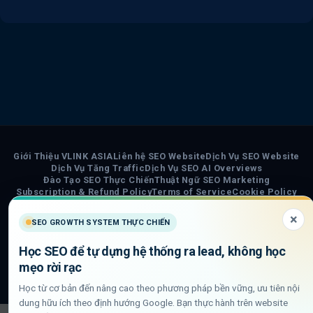
Giới Thiệu VLINK ASIA
Liên hệ SEO Website
Dịch Vụ SEO Website
Dịch Vụ Tăng Traffic
Dịch Vụ SEO AI Overviews
Đào Tạo SEO Thực Chiến
Thuật Ngữ SEO Marketing
Subscription & Refund Policy
Terms of Service
Cookie Policy
Privacy Policy
Chính Sách Nội Dung AI
Sơ đồ trang VLINK ASIA
Tin tức
×
SEO GROWTH SYSTEM THỰC CHIẾN
COPYRIGHT 2026 ©
VLINK ASIA
Học SEO để tự dựng hệ thống ra lead, không học
Visa
PayPal
Stripe
MasterCard
Cash
mẹo rời rạc
On
Học từ cơ bản đến nâng cao theo phương pháp bền vững, ưu tiên nội
Delivery
dung hữu ích theo định hướng Google. Bạn thực hành trên website