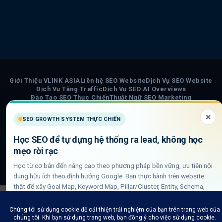
Giới Thiệu VLINK ASIA
Liên hệ SEO Website
Dịch Vụ SEO Website
Dịch Vụ Tăng Traffic
Dịch Vụ SEO AI Overviews
Đào Tạo SEO Thực Chiến
Thuật Ngữ SEO Marketing
Subscription & Refund Policy
Terms of Service
Cookie Policy
Privacy Policy
Chính Sách Nội Dung AI
Sơ đồ trang VLINK ASIA
×
SEO GROWTH SYSTEM THỰC CHIẾN
Tin tức
Học SEO để tự dựng hệ thống ra lead, không học
COPYRIGHT 2026 ©
VLINK ASIA
mẹo rời rạc
Visa
PayPal
Stripe
MasterCard
Cash
Học từ cơ bản đến nâng cao theo phương pháp bền vững, ưu tiên nội
On
dung hữu ích theo định hướng Google. Bạn thực hành trên website
Delivery
thật để xây Goal Map, Keyword Map, Pillar/Cluster, Entity, Schema,
DLN internal link và QA GSC/GA4.
Xem lộ trình học SEO thực chiến