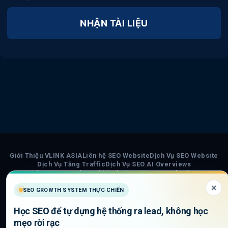
NHẬN TÀI LIỆU
Giới Thiệu VLINK ASIA
Liên hệ SEO Website
Dịch Vụ SEO Website
Dịch Vụ Tăng Traffic
Dịch Vụ SEO AI Overviews
Đào Tạo SEO Thực Chiến
Thuật Ngữ SEO Marketing
Subscription & Refund Policy
Terms of Service
Cookie Policy
×
Privacy Policy
Chính Sách Nội Dung AI
Sơ đồ trang VLINK ASIA
SEO GROWTH SYSTEM THỰC CHIẾN
Tin tức
Học SEO để tự dựng hệ thống ra lead, không học
COPYRIGHT 2026 ©
VLINK ASIA
mẹo rời rạc