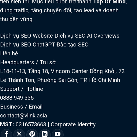
tiên hiển thị. Mục tiêu cuối: trở thành
Top Of Mind
,
đúng traffic, tăng chuyển đổi, tạo lead và doanh
thu bền vững.
Dịch vụ SEO Website
Dịch vụ SEO AI Overviews
Dịch vụ SEO ChatGPT
Đào tạo SEO
Liên hệ
Headquarters / Trụ sở
L18-11-13, Tầng 18, Vincom Center Đồng Khởi, 72
Lê Thánh Tôn, Phường Sài Gòn, TP. Hồ Chí Minh
Support / Hotline
0888 949 336
Business / Email
contact@vlink.asia
MST:
0316573663
|
Corporate Identity