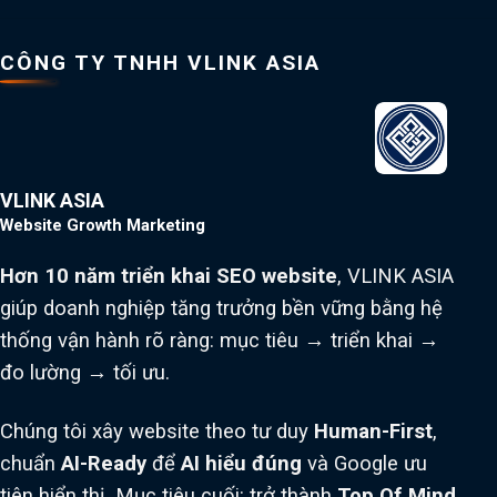
CÔNG TY TNHH VLINK ASIA
VLINK ASIA
Website Growth Marketing
Hơn 10 năm triển khai SEO website
, VLINK ASIA
giúp doanh nghiệp tăng trưởng bền vững bằng hệ
thống vận hành rõ ràng: mục tiêu → triển khai →
đo lường → tối ưu.
Chúng tôi xây website theo tư duy
Human-First
,
chuẩn
AI-Ready
để
AI hiểu đúng
và Google ưu
tiên hiển thị. Mục tiêu cuối: trở thành
Top Of Mind
,