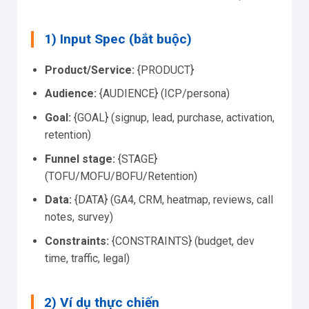
1) Input Spec (bắt buộc)
Product/Service:
{PRODUCT}
Audience:
{AUDIENCE} (ICP/persona)
Goal:
{GOAL} (signup, lead, purchase, activation,
retention)
Funnel stage:
{STAGE}
(TOFU/MOFU/BOFU/Retention)
Data:
{DATA} (GA4, CRM, heatmap, reviews, call
notes, survey)
Constraints:
{CONSTRAINTS} (budget, dev
time, traffic, legal)
2) Ví dụ thực chiến