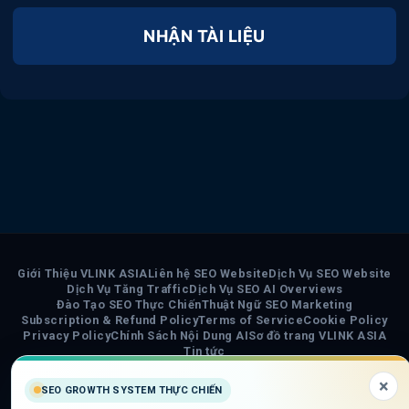
NHẬN TÀI LIỆU
Giới Thiệu VLINK ASIA
Liên hệ SEO Website
Dịch Vụ SEO Website
Dịch Vụ Tăng Traffic
Dịch Vụ SEO AI Overviews
Đào Tạo SEO Thực Chiến
Thuật Ngữ SEO Marketing
Subscription & Refund Policy
Terms of Service
Cookie Policy
Privacy Policy
Chính Sách Nội Dung AI
Sơ đồ trang VLINK ASIA
Tin tức
×
COPYRIGHT 2026 ©
VLINK ASIA
SEO GROWTH SYSTEM THỰC CHIẾN