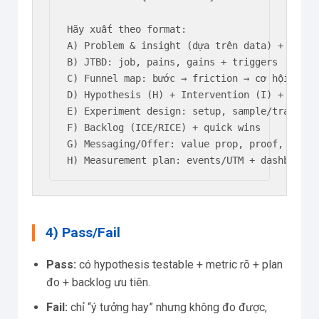
Hãy xuất theo format:

A) Problem & insight (dựa trên data) + 3 giả 
B) JTBD: job, pains, gains + triggers

C) Funnel map: bước → friction → cơ hội

D) Hypothesis (H) + Intervention (I) + Metri
E) Experiment design: setup, sample/traffic 
F) Backlog (ICE/RICE) + quick wins

G) Messaging/Offer: value prop, proof, object
H) Measurement plan: events/UTM + dashboard 
4) Pass/Fail
Pass:
có hypothesis testable + metric rõ + plan
đo + backlog ưu tiên.
Fail:
chỉ “ý tưởng hay” nhưng không đo được,