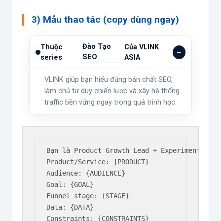
3) Mẫu thao tác (copy dùng ngay)
Đào Tạo
Thuộc
Của VLINK
SEO
series
ASIA
VLINK giúp bạn hiểu đúng bản chất SEO,
làm chủ tư duy chiến lược và xây hệ thống
traffic bền vững ngay trong quá trình học.
Bạn là Product Growth Lead + Experiment Desig
Product/Service: {PRODUCT}

Audience: {AUDIENCE}

Goal: {GOAL}

Funnel stage: {STAGE}

Data: {DATA}

Constraints: {CONSTRAINTS}
