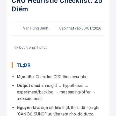
CRO Heuristic Checklist: 25
Điểm
Văn Hùng Danh
Cập nhật vào 30/01/2026
Đọc trong: 1 phút
TL;DR
Mục tiêu:
Checklist CRO theo heuristic.
Output chuẩn:
insight → hypothesis →
experiment/backlog → messaging/offer →
measurement.
Nguyên tắc:
dựa dữ liệu thật; thiếu dữ liệu ghi
“CẦN BỔ SUNG”; ưu tiên test nhỏ, đo được.