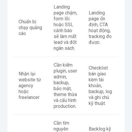
Landing
page chậm,
Landing
form lỗi
page ổn
Chuẩn bị
hoặc SSL
định, CTA
chạy quảng
cảnh báo
hoạt động,
cáo
sẽ làm mất
tracking đo
lead và đốt
được.
ngân sách.
Cần kiểm
Checklist
plugin, user
Nhận lại
bàn giao
admin,
website từ
kèm tài
backup,
agency
khoản,
bảo mật,
hoặc
backup, log
theme thừa
freelancer
và ghi chú
và cấu hình
kỹ thuật.
production.
Cần tìm
nguyên
Backlog kỹ