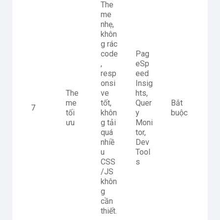
The
me
nhẹ,
khôn
g rác
code
Pag
,
eSp
resp
eed
onsi
Insig
The
ve
hts,
me
tốt,
Quer
Bắt
7
tối
khôn
y
buộc
ưu
g tải
Moni
quá
tor,
nhiề
Dev
u
Tool
CSS
s
/JS
khôn
g
cần
thiết.