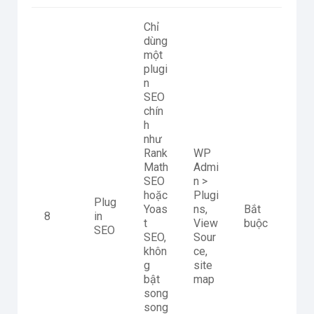
Chỉ
dùng
một
plugi
n
SEO
chín
h
như
Rank
WP
Math
Admi
SEO
n >
hoặc
Plugi
Plug
Yoas
ns,
Bắt
8
in
t
View
buộc
SEO
SEO,
Sour
khôn
ce,
g
site
bật
map
song
song