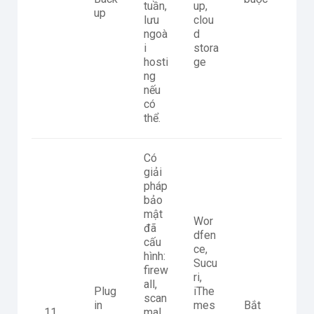
tuần,
up,
up
lưu
clou
ngoà
d
i
stora
hosti
ge
ng
nếu
có
thể.
Có
giải
pháp
bảo
mật
Wor
đã
dfen
cấu
ce,
hình:
Sucu
firew
ri,
all,
Plug
iThe
scan
in
mes
Bắt
11
mal