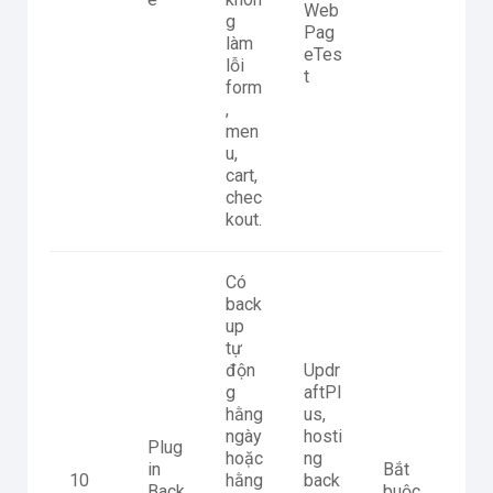
Web
g
Pag
làm
eTes
lỗi
t
form
,
men
u,
cart,
chec
kout.
Có
back
up
tự
độn
Updr
g
aftPl
hằng
us,
ngày
hosti
Plug
hoặc
ng
in
Bắt
10
hằng
back
Back
buộc