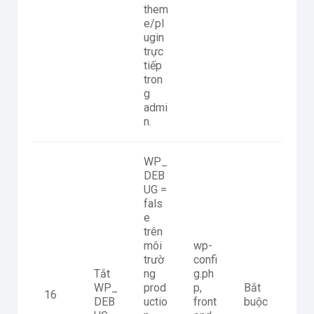
them
e/pl
ugin
trực
tiếp
tron
g
admi
n.
WP_
DEB
UG =
fals
e
trên
môi
wp-
trườ
confi
Tắt
ng
g.ph
WP_
prod
p,
Bắt
16
DEB
uctio
front
buộc