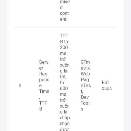
mixe
d
cont
ent.
TTF
B từ
200
ms
trở
Serv
GTm
xuốn
er
etrix,
g là
Res
Web
tốt,
pons
Pag
từ
Bắt
4
e
eTes
600
buộc
Time
t,
ms
,
Dev
trở
TTF
Tool
xuốn
B
s
g là
chấp
nhận
đượ