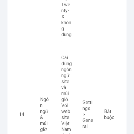
Twe
nty-
X
khôn
g
dùng
.
Cài
đúng
ngôn
ngữ
site
và
múi
Ngô
giờ.
Setti
n
Với
ngs
ngữ
web
Bắt
14
>
&
site
buộc
Gene
múi
Việt
ral
giờ
Nam