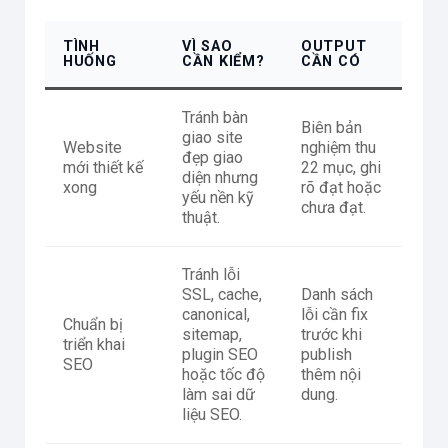
TÌNH
VÌ SAO
OUTPUT
HUỐNG
CẦN KIỂM?
CẦN CÓ
Tránh bàn
Biên bản
giao site
Website
nghiệm thu
đẹp giao
mới thiết kế
22 mục, ghi
diện nhưng
xong
rõ đạt hoặc
yếu nền kỹ
chưa đạt.
thuật.
Tránh lỗi
SSL, cache,
Danh sách
canonical,
lỗi cần fix
Chuẩn bị
sitemap,
trước khi
triển khai
plugin SEO
publish
SEO
hoặc tốc độ
thêm nội
làm sai dữ
dung.
liệu SEO.