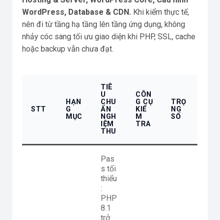
WordPress, Database & CDN.
Khi kiểm thực tế,
nên đi từ tầng hạ tầng lên tầng ứng dụng, không
nhảy cóc sang tối ưu giao diện khi PHP, SSL, cache
hoặc backup vẫn chưa đạt.
TIÊ
U
CÔN
HẠN
CHU
G CỤ
TRỌ
STT
G
ẨN
KIỂ
NG
MỤC
NGH
M
SỐ
IỆM
TRA
THU
Pas
s tối
thiểu
:
PHP
8.1
trở