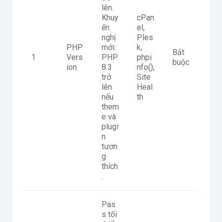
lên.
Khuy
cPan
ến
el,
nghị
Ples
PHP
mới:
k,
Bắt
1
Vers
PHP
phpi
buộc
ion
8.3
nfo(),
trở
Site
lên
Heal
nếu
th
them
e và
plugi
n
tươn
g
thích
.
Pas
s tối