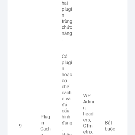
hai
plugi
n
trùng
chức
năng
.
Có
plugi
n
hoặc
cơ
chế
cach
WP
e và
Admi
đã
n,
cấu
head
Plug
hình
ers,
in
đúng
Bắt
9
GTm
Cach
,
buộc
etrix,
e
khôn