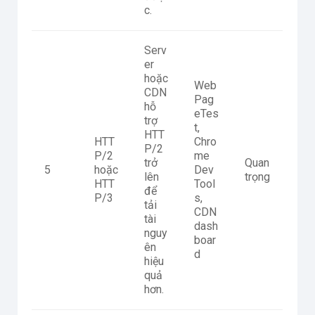
c.
Serv
er
hoặc
Web
CDN
Pag
hỗ
eTes
trợ
t,
HTT
HTT
Chro
P/2
P/2
me
trở
Quan
5
hoặc
Dev
lên
trọng
HTT
Tool
để
P/3
s,
tải
CDN
tài
dash
nguy
boar
ên
d
hiệu
quả
hơn.