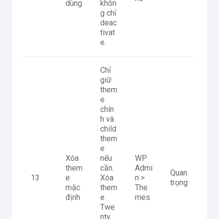
dùng
khôn
g chỉ
deac
tivat
e.
Chỉ
giữ
them
e
chín
h và
child
them
e
Xóa
nếu
WP
them
cần.
Admi
Quan
13
e
Xóa
n >
trọng
mặc
them
The
định
e
mes
Twe
nty