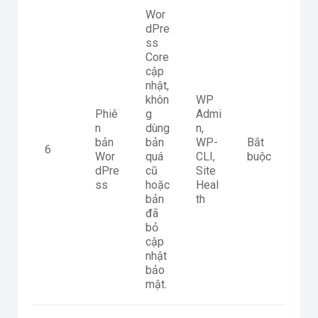
Wor
dPre
ss
Core
cập
nhật,
khôn
WP
Phiê
g
Admi
n
dùng
n,
bản
bản
WP-
Bắt
6
Wor
quá
CLI,
buộc
dPre
cũ
Site
ss
hoặc
Heal
bản
th
đã
bỏ
cập
nhật
bảo
mật.