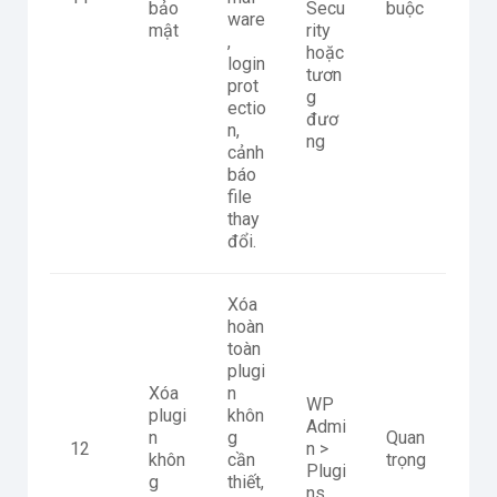
bảo
Secu
buộc
ware
mật
rity
,
hoặc
login
tươn
prot
g
ectio
đươ
n,
ng
cảnh
báo
file
thay
đổi.
Xóa
hoàn
toàn
plugi
Xóa
n
WP
plugi
khôn
Admi
n
g
Quan
12
n >
khôn
cần
trọng
Plugi
g
thiết,
ns