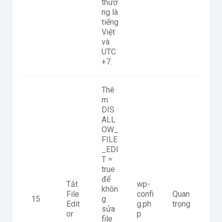
thườ
ng là
tiếng
Việt
và
UTC
+7.
Thê
m
DIS
ALL
OW_
FILE
_EDI
T =
true
để
Tắt
wp-
khôn
File
confi
Quan
15
g
Edit
g.ph
trọng
sửa
or
p
file