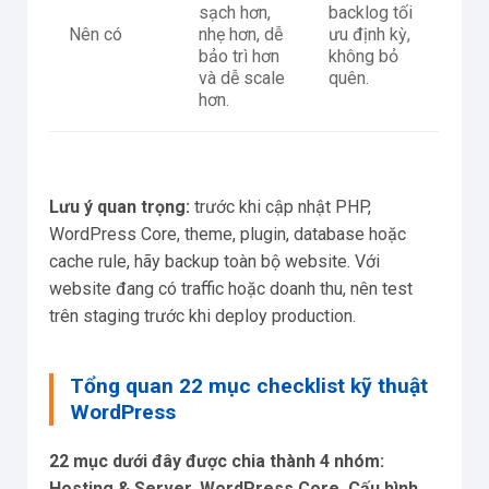
sạch hơn,
backlog tối
Nên có
nhẹ hơn, dễ
ưu định kỳ,
bảo trì hơn
không bỏ
và dễ scale
quên.
hơn.
Lưu ý quan trọng:
trước khi cập nhật PHP,
WordPress Core, theme, plugin, database hoặc
cache rule, hãy backup toàn bộ website. Với
website đang có traffic hoặc doanh thu, nên test
trên staging trước khi deploy production.
Tổng quan 22 mục checklist kỹ thuật
WordPress
22 mục dưới đây được chia thành 4 nhóm:
Hosting & Server, WordPress Core, Cấu hình