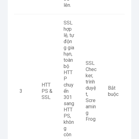
lên.
SSL
hợp
lệ, tự
độn
g gia
hạn,
toàn
SSL
bộ
Chec
HTT
ker,
P
trình
HTT
chuy
duyệ
Bắt
3
PS &
ển
t,
buộc
SSL
301
Scre
sang
amin
HTT
g
PS,
Frog
khôn
g
còn